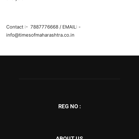
Contact :-
7887776668
/ EMAIL: -
info@timesofmaharashtra.co.in
REG NO :
ABOUT US