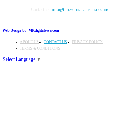
Contact us:
info@timesofmaharashtra.co.in/
Web Design by:
MKdigitalseva.com
ABOUT US
CONTACT US
PRIVACY POLICY
TERMS & CONDITIONS
Select Language
▼