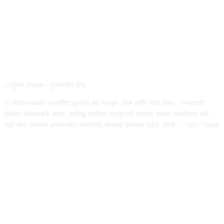
REG NO :
ABOUT US
✍🏻मुख्य संपादक - मुज्जम्मील शेख
या संकेतस्थळावर प्रकाशित झालेला सर्व मजकूर, लेख आणि त्याचे हक्क , जबाबदारी''
संबंधित लेखकांकडे आहेत. प्रसिद्ध झालेल्या मजकुराशी संपादक सहमत असतीलच असे
नाही याचे उल्लंघन करणाऱ्यांवर कायदेशीर कारवाई करण्यात येईल. संपर्क :- 7887776668
FOLLOW US