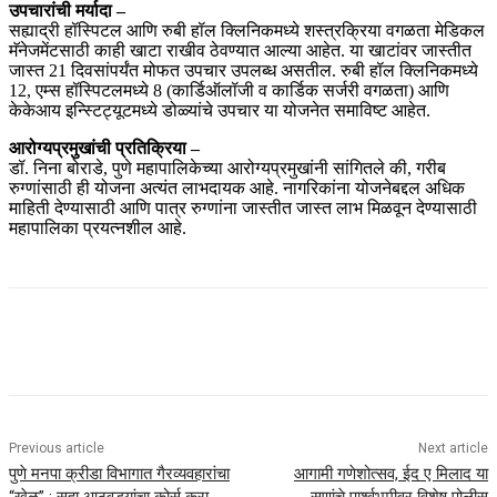
उपचारांची मर्यादा –
सह्याद्री हॉस्पिटल आणि रुबी हॉल क्लिनिकमध्ये शस्त्रक्रिया वगळता मेडिकल
मॅनेजमेंटसाठी काही खाटा राखीव ठेवण्यात आल्या आहेत. या खाटांवर जास्तीत
जास्त 21 दिवसांपर्यंत मोफत उपचार उपलब्ध असतील. रुबी हॉल क्लिनिकमध्ये
12, एम्स हॉस्पिटलमध्ये 8 (कार्डिऑलॉजी व कार्डिक सर्जरी वगळता) आणि
केकेआय इन्स्टिट्यूटमध्ये डोळ्यांचे उपचार या योजनेत समाविष्ट आहेत.
आरोग्यप्रमुखांची प्रतिक्रिया –
डॉ. निना बोराडे, पुणे महापालिकेच्या आरोग्यप्रमुखांनी सांगितले की, गरीब
रुग्णांसाठी ही योजना अत्यंत लाभदायक आहे. नागरिकांना योजनेबद्दल अधिक
माहिती देण्यासाठी आणि पात्र रुग्णांना जास्तीत जास्त लाभ मिळवून देण्यासाठी
महापालिका प्रयत्नशील आहे.
Previous article
Next article
पुणे मनपा क्रीडा विभागात गैरव्यवहारांचा
आगामी गणेशोत्सव, ईद ए मिलाद या