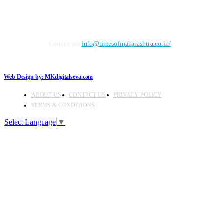
Contact us:
info@timesofmaharashtra.co.in/
Web Design by:
MKdigitalseva.com
ABOUT US
CONTACT US
PRIVACY POLICY
TERMS & CONDITIONS
Select Language
▼