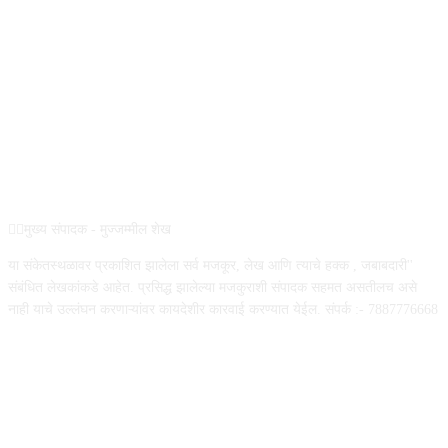
REG NO :
ABOUT US
✍🏻मुख्य संपादक - मुज्जम्मील शेख
या संकेतस्थळावर प्रकाशित झालेला सर्व मजकूर, लेख आणि त्याचे हक्क , जबाबदारी''
संबंधित लेखकांकडे आहेत. प्रसिद्ध झालेल्या मजकुराशी संपादक सहमत असतीलच असे
नाही याचे उल्लंघन करणाऱ्यांवर कायदेशीर कारवाई करण्यात येईल. संपर्क :- 7887776668
FOLLOW US