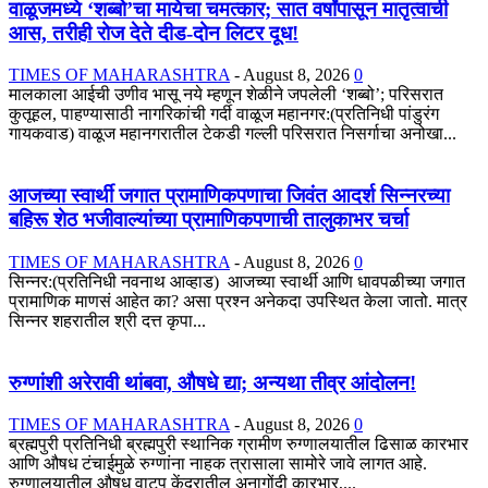
वाळूजमध्ये ‘शब्बो’चा मायेचा चमत्कार; सात वर्षांपासून मातृत्वाची
आस, तरीही रोज देते दीड-दोन लिटर दूध!
TIMES OF MAHARASHTRA
-
August 8, 2026
0
मालकाला आईची उणीव भासू नये म्हणून शेळीने जपलेली ‘शब्बो’; परिसरात
कुतूहल, पाहण्यासाठी नागरिकांची गर्दी वाळूज महानगर:(प्रतिनिधी पांडुरंग
गायकवाड) वाळूज महानगरातील टेकडी गल्ली परिसरात निसर्गाचा अनोखा...
आजच्या स्वार्थी जगात प्रामाणिकपणाचा जिवंत आदर्श सिन्नरच्या
बहिरू शेठ भजीवाल्यांच्या प्रामाणिकपणाची तालुकाभर चर्चा
TIMES OF MAHARASHTRA
-
August 8, 2026
0
सिन्नर:(प्रतिनिधी नवनाथ आव्हाड) आजच्या स्वार्थी आणि धावपळीच्या जगात
प्रामाणिक माणसं आहेत का? असा प्रश्न अनेकदा उपस्थित केला जातो. मात्र
सिन्नर शहरातील श्री दत्त कृपा...
रुग्णांशी अरेरावी थांबवा, औषधे द्या; अन्यथा तीव्र आंदोलन!
TIMES OF MAHARASHTRA
-
August 8, 2026
0
ब्रह्मपुरी प्रतिनिधी ब्रह्मपुरी स्थानिक ग्रामीण रुग्णालयातील ढिसाळ कारभार
आणि औषध टंचाईमुळे रुग्णांना नाहक त्रासाला सामोरे जावे लागत आहे.
रुग्णालयातील औषध वाटप केंद्रातील अनागोंदी कारभार,...