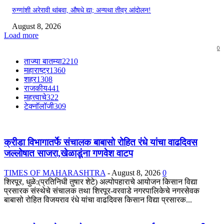
रुग्णांशी अरेरावी थांबवा, औषधे द्या; अन्यथा तीव्र आंदोलन!
August 8, 2026
Load more
0
ताज्या बातम्या
2210
महाराष्ट्र
1360
शहर
1308
राजकीय
441
महत्त्वाचे
322
टेक्नॉलॉजी
309
क्रीडा विभागातर्फे संचालक बाबासो रोहित रंधे यांचा वाढदिवस
जल्लोषात साजरा,खेळाडूंना गणवेश वाटप
TIMES OF MAHARASHTRA
-
August 8, 2026
0
शिरपूर, धुळे:(प्रतिनिधी तुषार शेटे) अल्पोपहाराचे आयोजन किसान विद्या
प्रसारक संस्थेचे संचालक तथा शिरपूर-वरवाडे नगरपालिकेचे नगरसेवक
बाबासो रोहित विजयराव रंधे यांचा वाढदिवस किसान विद्या प्रसारक...