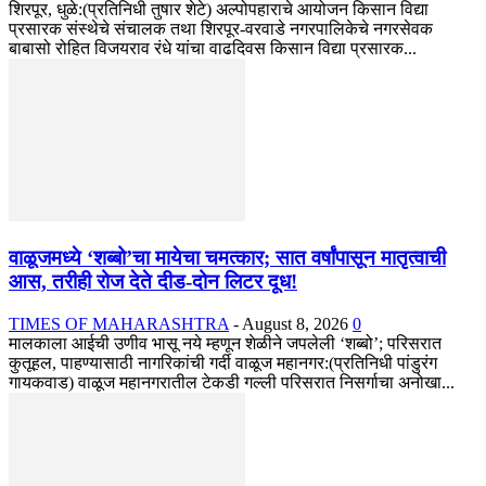
शिरपूर, धुळे:(प्रतिनिधी तुषार शेटे) अल्पोपहाराचे आयोजन किसान विद्या
प्रसारक संस्थेचे संचालक तथा शिरपूर-वरवाडे नगरपालिकेचे नगरसेवक
बाबासो रोहित विजयराव रंधे यांचा वाढदिवस किसान विद्या प्रसारक...
वाळूजमध्ये ‘शब्बो’चा मायेचा चमत्कार; सात वर्षांपासून मातृत्वाची
आस, तरीही रोज देते दीड-दोन लिटर दूध!
TIMES OF MAHARASHTRA
-
August 8, 2026
0
मालकाला आईची उणीव भासू नये म्हणून शेळीने जपलेली ‘शब्बो’; परिसरात
कुतूहल, पाहण्यासाठी नागरिकांची गर्दी वाळूज महानगर:(प्रतिनिधी पांडुरंग
गायकवाड) वाळूज महानगरातील टेकडी गल्ली परिसरात निसर्गाचा अनोखा...