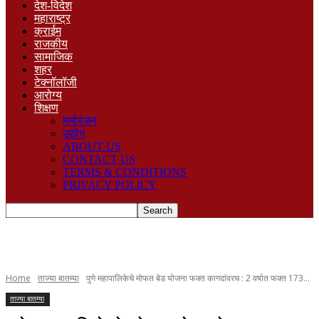
देश-विदेश
महाराष्ट्र
क्राईम
राजकीय
सामाजिक
शहर
टेक्नॉलॉजी
आरोग्य
शिक्षण
मनोरंजन
उद्योग
ABOUT US
CONTACT US
TERMS & CONDITIONS
PRIVACY POLICY
Home
ताज्या बातम्या
पुणे महापालिकेचे मोफत बेड योजना फक्त कागदांवरच : 2 वर्षात फक्त 173...
ताज्या बातम्या