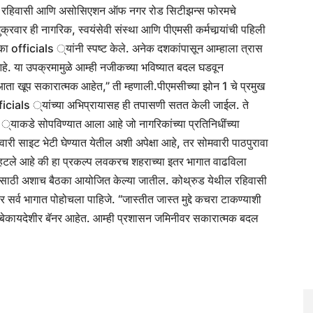
 रहिवासी आणि असोसिएशन ऑफ नगर रोड सिटीझन्स फोरमचे
रवार ही नागरिक, स्वयंसेवी संस्था आणि पीएमसी कर्मचार्‍यांची पहिली
का officials ्यांनी स्पष्ट केले. अनेक दशकांपासून आम्हाला त्रास
आहे. या उपक्रमामुळे आम्ही नजीकच्या भविष्यात बदल घडवून
ता खूप सकारात्मक आहेत,” ती म्हणाली.
पीएमसीच्या झोन 1 चे प्रमुख
ficials ्यांच्या अभिप्रायासह ही तपासणी सतत केली जाईल.
ते
o ्याकडे सोपविण्यात आला आहे जो नागरिकांच्या प्रतिनिधींच्या
री साइट भेटी घेण्यात येतील अशी अपेक्षा आहे, तर सोमवारी पाठपुरावा
म्हटले आहे की हा प्रकल्प लवकरच शहराच्या इतर भागात वाढविला
्यासाठी अशाच बैठका आयोजित केल्या जातील. कोथ्रुड येथील रहिवासी
र्व भागात पोहोचला पाहिजे. “जास्तीत जास्त मुद्दे कचरा टाकण्याशी
 बेकायदेशीर बॅनर आहेत. आम्ही प्रशासन जमिनीवर सकारात्मक बदल