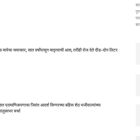
ब्
पुर
पा
बात
चा मायेचा चमत्कार; सात वर्षांपासून मातृत्वाची आस, तरीही रोज देते दीड-दोन लिटर
गात प्रामाणिकपणाचा जिवंत आदर्श सिन्नरच्या बहिरू शेठ भजीवाल्यांच्या
ालुकाभर चर्चा