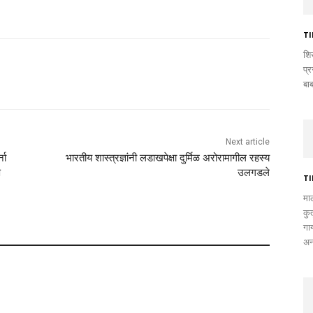
T
शिर
प्
बा
Next article
ना
भारतीय शास्त्रज्ञांनी लडाखपेक्षा दुर्मिळ अरोरामागील रहस्य
े
उलगडले
T
मा
कुत
गा
अन