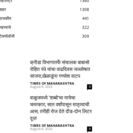
महाराष्ट्र
1360
शहर
1308
राजकीय
441
महत्त्वाचे
322
टेक्नॉलॉजी
309
क्रीडा विभागातर्फे संचालक बाबासो
रोहित रंधे यांचा वाढदिवस जल्लोषात
साजरा,खेळाडूंना गणवेश वाटप
TIMES OF MAHARASHTRA
-
August 8, 2026
0
वाळूजमध्ये ‘शब्बो’चा मायेचा
चमत्कार; सात वर्षांपासून मातृत्वाची
आस, तरीही रोज देते दीड-दोन लिटर
दूध!
TIMES OF MAHARASHTRA
-
August 8, 2026
0