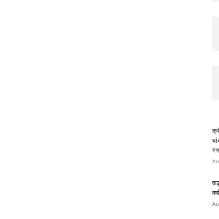
क्र
या
गण
Au
वाळ
वर्
Au