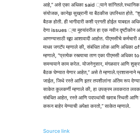
आहे,” असे एका अधिका said ्याने सांगितले.
स्थानिक
संयोजक, कानेझ सुख्रानी या बैठकीस उपस्थित होते. “शुक्
बैठक होती. ही भागीदारी कशी प्रगती होईल याबद्दल अधि
देणा issues ्या मुद्द्यांवरील हा एक नवीन दृष्टीकोन 
आणण्यासाठी खूप आशावादी आहोत. पीएमसीचे कर्मचारी आ
माधव जगटॅप म्हणाले की, संबंधित लोक आणि अधिका of
म्हणाले, “प्रत्येक रस्त्याचा ताण एका पीएमसी अधिका t
समन्वयाने काम करेल. योजनेनुसार, मंगळवार आणि शुक्रवा
बैठक घेण्यात येणार आहेत,” असे ते म्हणाले.
प्रशासनाने 
जाईल, जिथे रस्ते आणि इतर तपशीलांना अंतिम रूप देण
साकेत कुलकर्णी म्हणाले की, हा उपक्रम लवकरात लवकर स
संबंधित आहेत, रस्ते आणि पदपथांची खराब स्थिती आणि
करून बाहेर येण्याची अपेक्षा करतो,” साकेत म्हणाले.
Source link