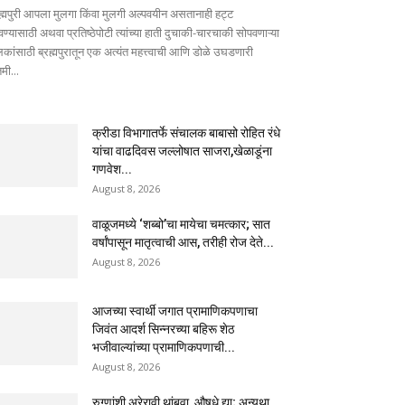
रह्मपुरी आपला मुलगा किंवा मुलगी अल्पवयीन असतानाही हट्ट
वण्यासाठी अथवा प्रतिष्ठेपोटी त्यांच्या हाती दुचाकी-चारचाकी सोपवणाऱ्या
लकांसाठी ब्रह्मपुरातून एक अत्यंत महत्त्वाची आणि डोळे उघडणारी
मी...
क्रीडा विभागातर्फे संचालक बाबासो रोहित रंधे
यांचा वाढदिवस जल्लोषात साजरा,खेळाडूंना
गणवेश...
August 8, 2026
वाळूजमध्ये ‘शब्बो’चा मायेचा चमत्कार; सात
वर्षांपासून मातृत्वाची आस, तरीही रोज देते...
August 8, 2026
आजच्या स्वार्थी जगात प्रामाणिकपणाचा
जिवंत आदर्श सिन्नरच्या बहिरू शेठ
भजीवाल्यांच्या प्रामाणिकपणाची...
August 8, 2026
रुग्णांशी अरेरावी थांबवा, औषधे द्या; अन्यथा