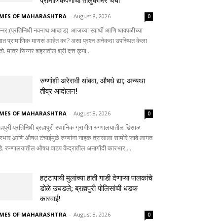
प्रामाणिकपणाची तालुकाभर चर्चा
IMES OF MAHARASHTRA
-
August 8, 2026
0
न्नर:(प्रतिनिधी नवनाथ आव्हाड) आजच्या स्वार्थी आणि धावपळीच्या
ात प्रामाणिक माणसं आहेत का? असा प्रश्न अनेकदा उपस्थित केला
ो. मात्र सिन्नर शहरातील श्री दत्त कृपा...
रुग्णांशी अरेरावी थांबवा, औषधे द्या; अन्यथा
तीव्र आंदोलन!
IMES OF MAHARASHTRA
-
August 8, 2026
0
ह्मपुरी प्रतिनिधी ब्रह्मपुरी स्थानिक ग्रामीण रुग्णालयातील ढिसाळ
रभार आणि औषध टंचाईमुळे रुग्णांना नाहक त्रासाला सामोरे जावे लागत
े. रुग्णालयातील औषध वाटप केंद्रातील अनागोंदी कारभार,...
हट्टापायी मुलांच्या हाती गाडी देणाऱ्या पालकांचे
डोळे उघडले; ब्रह्मपुरी पोलिसांची धडक
कारवाई!
IMES OF MAHARASHTRA
-
August 8, 2026
0