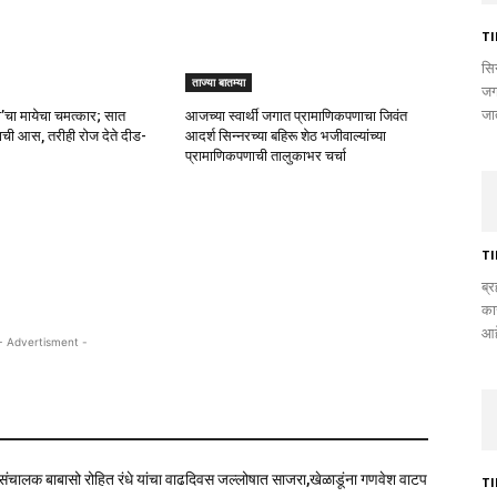
T
सि
ताज्या बातम्या
जग
जात
बो’चा मायेचा चमत्कार; सात
आजच्या स्वार्थी जगात प्रामाणिकपणाचा जिवंत
त्वाची आस, तरीही रोज देते दीड-
आदर्श सिन्नरच्या बहिरू शेठ भजीवाल्यांच्या
प्रामाणिकपणाची तालुकाभर चर्चा
T
ब्र
का
आह
- Advertisment -
े संचालक बाबासो रोहित रंधे यांचा वाढदिवस जल्लोषात साजरा,खेळाडूंना गणवेश वाटप
T