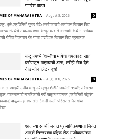
गणवेश वाटप
IMES OF MAHARASHTRA
-
August 8, 2026
0
पूर, धुळे:(प्रतिनिधी तुषार शेटे) अल्पोपहाराचे आयोजन किसान विद्या
रसारक संस्थेचे संचालक तथा शिरपूर-वरवाडे नगरपालिकेचे नगरसेवक
बासो रोहित विजयराव रंधे यांचा वाढदिवस किसान विद्या प्रसारक...
वाळूजमध्ये ‘शब्बो’चा मायेचा चमत्कार; सात
वर्षांपासून मातृत्वाची आस, तरीही रोज देते
दीड-दोन लिटर दूध!
IMES OF MAHARASHTRA
-
August 8, 2026
0
लकाला आईची उणीव भासू नये म्हणून शेळीने जपलेली ‘शब्बो’; परिसरात
ूहल, पाहण्यासाठी नागरिकांची गर्दी वाळूज महानगर:(प्रतिनिधी पांडुरंग
यकवाड) वाळूज महानगरातील टेकडी गल्ली परिसरात निसर्गाचा
ोखा...
आजच्या स्वार्थी जगात प्रामाणिकपणाचा जिवंत
आदर्श सिन्नरच्या बहिरू शेठ भजीवाल्यांच्या