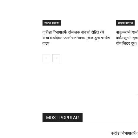
ताज्या बातम्या
ताज्या बातम्या
क्रीडा विभागातर्फे संचालक बाबासो रोहित रंधे
वाळूजमध्ये ‘शब्
यांचा वाढदिवस जल्लोषात साजरा,खेळाडूंना गणवेश
वर्षांपासून मातृ
वाटप
दोन लिटर दूध!
MOST POPULAR
क्रीडा विभागातर्फ