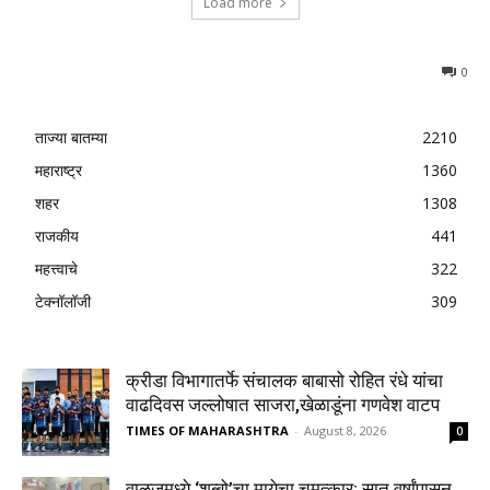
Load more
0
ताज्या बातम्या
2210
महाराष्ट्र
1360
शहर
1308
राजकीय
441
महत्त्वाचे
322
टेक्नॉलॉजी
309
क्रीडा विभागातर्फे संचालक बाबासो रोहित रंधे यांचा
वाढदिवस जल्लोषात साजरा,खेळाडूंना गणवेश वाटप
TIMES OF MAHARASHTRA
-
August 8, 2026
0
वाळूजमध्ये ‘शब्बो’चा मायेचा चमत्कार; सात वर्षांपासून