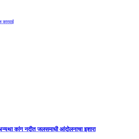
डक कारवाई
ा; अन्यथा कांग नदीत जलसमाधी आंदोलनाचा इशारा