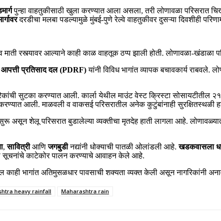
मार्ग
पुन्हा वाहतुकीसाठी खुला करण्यात आला असला, तरी लोणावळा परिसरात चि
ार्गावर
दरडीचा मलबा पडल्यामुळे मुंबई-पुणे रेल्वे वाहतुकीवर दुसऱ्या दिवशीही परिणा
व माती रस्त्यावर आल्याने काही काळ वाहतूक ठप्प झाली होती. लोणावळा-खंडाळा 
र आपत्ती प्रतिसाद दल (PDRF)
यांनी विविध भागांत व्यापक बचावकार्य राबवले.
ागरिकांची सुटका करण्यात आली. कार्ला येथील माउंट वेस्ट क्रिस्टा सोसायटीतील २
ा करण्यात आली. माळवली व वाकसई परिसरातील अनेक कुटुंबांनाही सुरक्षितस्थळी 
शोध सुरू असून शेलू परिसरात बुडालेल्या व्यक्तीचा मृतदेह हाती लागला आहे. लोणावळ
बा
,
सावित्री
आणि
जगबुडी
नद्यांनी धोक्याची पातळी ओलांडली आहे.
खडकवासला धरण
या सूचनांचे काटेकोर पालन करण्याचे आवाहन केले आहे.
ल काही भागांत अतिमुसळधार पावसाची शक्यता व्यक्त केली असून नागरिकांनी अना
htra heavy rainfall
Maharashtra rain