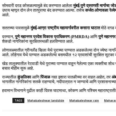
सोमवारी दरड कोसळल्यामुळे बंद करण्यात आलेला
मुंबई-पुणे द्रुतगती मार्गाचा जोड
उपाय म्हणून दोन लेन तात्पुरत्या बंद करण्यात आल्या. तसेच
कर्जत-लोणावळा रेल्वेम
आले.
सततच्या पावसामुळे
मुंबई-आग्रा राष्ट्रीय महामार्गावरील कसारा घाटात
मोठे दगड 
दरम्यान,
पुणे महानगर प्रदेश विकास प्राधिकरण (PMRDA)
आणि
पुणे महानग
शेकडो नागरिकांना सुरक्षितस्थळी हलविण्यात आले.
लोणावळ्यातील ग्रीनलँड व्हिला येथे पुराच्या पाण्यात अडकलेल्या दोन ज्येष्ठ न
आले. लोहेगाव येथे पाण्यात अडकलेल्या बसमधील १२ प्रवाशांची सुरक्षित सुटक
खेड तालुक्यातील रेटवाडी येथे पुराच्या पाण्यात वाहून गेलेल्या एका व्यक्तीचा 
बचाव मोहीम सुरू आहे.
राज्यातील
कुंडलिका
आणि
पिंजाळ
नद्या इशारा पातळीच्या वर वाहत आहेत, तर
अं
भागातील नागरिकांना सतर्क राहण्याचे, नदीपात्रात न जाण्याचे आणि प्रशासनाच्
हवामान विभागाने पुढील काही दिवस घाटमाथा, कोकण आणि पश्चिम महाराष्ट्राती
TAGS
Mahabaleshwar landslide
Mahabaleshwar rain
Maharas