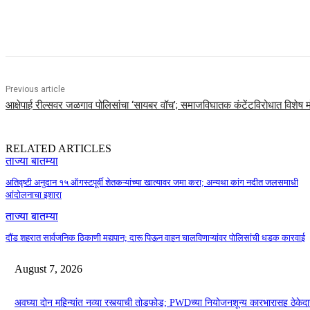
Share
Previous article
आक्षेपार्ह रील्सवर जळगाव पोलिसांचा ‘सायबर वॉच’; समाजविघातक कंटेंटविरोधात विशेष 
RELATED ARTICLES
ताज्या बातम्या
अतिवृष्टी अनुदान १५ ऑगस्टपूर्वी शेतकऱ्यांच्या खात्यावर जमा करा; अन्यथा कांग नदीत जलसमाधी
आंदोलनाचा इशारा
ताज्या बातम्या
दौंड शहरात सार्वजनिक ठिकाणी मद्यपान; दारू पिऊन वाहन चालविणाऱ्यांवर पोलिसांची धडक कारवाई
August 7, 2026
अवघ्या दोन महिन्यांत नव्या रस्त्याची तोडफोड; PWDच्या नियोजनशून्य कारभारासह ठेकेद