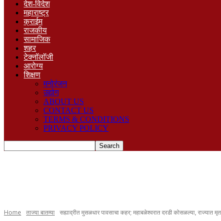
देश-विदेश
महाराष्ट्र
क्राईम
राजकीय
सामाजिक
शहर
टेक्नॉलॉजी
आरोग्य
शिक्षण
मनोरंजन
उद्योग
ABOUT US
CONTACT US
TERMS & CONDITIONS
PRIVACY POLICY
Home
ताज्या बातम्या
सह्याद्रीत मुसळधार पावसाचा कहर; महाबळेश्वरात दरडी कोसळल्या, राज्यात म