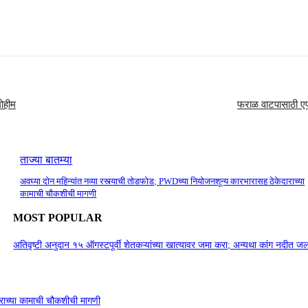
मोहीम
फराळ वाटपासाठी एफड
ताज्या बातम्या
अवघ्या दोन महिन्यांत नव्या रस्त्याची तोडफोड; PWDच्या नियोजनशून्य कारभारासह ठेकेदाराच्या
कामाची चौकशीची मागणी
MOST POPULAR
अतिवृष्टी अनुदान १५ ऑगस्टपूर्वी शेतकऱ्यांच्या खात्यावर जमा करा; अन्यथा कांग नदीत
ाराच्या कामाची चौकशीची मागणी