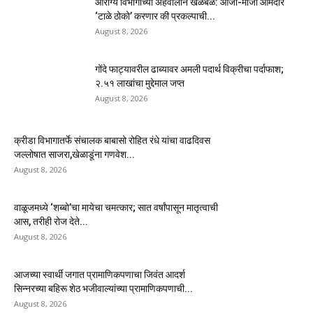
आरोग्य विभागाच्या अहवालाने खळबळ: आजी-माजी आमदार
‘टाळे ठोको’ करणार की प्रकल्पाची...
August 8, 2026
गोंदे फाट्यावरील ढाब्यावर अमली पदार्थ विक्रीचा पर्दाफाश;
२.५१ लाखांचा मुद्देमाल जप्त
August 8, 2026
क्रीडा विभागातर्फे संचालक बाबासो रोहित रंधे यांचा वाढदिवस
जल्लोषात साजरा,खेळाडूंना गणवेश...
August 8, 2026
वाळूजमध्ये ‘शब्बो’चा मायेचा चमत्कार; सात वर्षांपासून मातृत्वाची
आस, तरीही रोज देते...
August 8, 2026
आजच्या स्वार्थी जगात प्रामाणिकपणाचा जिवंत आदर्श
सिन्नरच्या बहिरू शेठ भजीवाल्यांच्या प्रामाणिकपणाची...
August 8, 2026