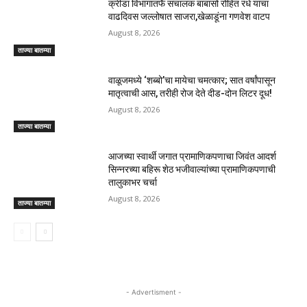
क्रीडा विभागातर्फे संचालक बाबासो रोहित रंधे यांचा
वाढदिवस जल्लोषात साजरा,खेळाडूंना गणवेश वाटप
August 8, 2026
ताज्या बातम्या
वाळूजमध्ये ‘शब्बो’चा मायेचा चमत्कार; सात वर्षांपासून
मातृत्वाची आस, तरीही रोज देते दीड-दोन लिटर दूध!
August 8, 2026
ताज्या बातम्या
आजच्या स्वार्थी जगात प्रामाणिकपणाचा जिवंत आदर्श
सिन्नरच्या बहिरू शेठ भजीवाल्यांच्या प्रामाणिकपणाची
तालुकाभर चर्चा
August 8, 2026
ताज्या बातम्या
- Advertisment -