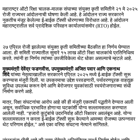
महाराष्ट्र ऑटो रिक्षा चालक-मालक संघाच्या संयुक्त कृती समितीने २१ मे २०२५
रोजी राज्यभर आंदोलनाची घोषणा केली आहे. हे आंदोलन राज्य सरकारने
नुकतीच मंजूर केलेल्या ई-बाईक टॅक्सी धोरणाच्या विरोधात आहे. हे आंदोलन
महाराष्ट्रातील सर्व प्रादेशिक परिवहन कार्यालयांसमोर (RTO) होईल.
२७ एप्रिल रोजी झालेल्या संयुक्त कृती समितीच्या बैठकीत हा निर्णय घेण्यात
आला. ही समिती राज्यातील सुमारे १५ लाख ऑटो रिक्षा चालकांचे प्रतिनिधित्व
करते. त्यांनी हा निर्णय त्यांच्या उपजीविकेला थेट धोका असल्याचे म्हटले आहे.
मुख्यमंत्री देवेंद्र फडणवीस, उपमुख्यमंत्री अजित पवार आणि एकनाथ
शिंदे
यांच्या नेतृत्वाखालील सरकारने एप्रिल २०२५ मध्ये ई-बाईक टॅक्सी सुरू
करण्यास मंजुरी दिली. या उपक्रमाचा उद्देश परवडणारी, पर्यावरणपूरक वाहतूक
सुविधा उपलब्ध करून देणे आणि बेरोजगार युवकांसाठी स्वयंरोजगाराच्या संधी
निर्माण करणे आहे.
मात्र, रिक्षा संघटनांचा आरोप आहे की ही मंजुरी एकतर्फी पद्धतीने देण्यात आली
असून, सर्वाधिक प्रभावित होणाऱ्या घटकांशी योग्य सल्लामसलत करण्यात
आलेली नाही. “हजारो कुटुंबांचे उदरनिर्वाह ऑटो रिक्षावर अवलंबून आहे. योग्य
सल्लामसलत न करता ई-बाईक टॅक्सी सुरू केल्याने आमच्या रोजच्या उत्पन्नावर
थेट परिणाम होईल,” असे एका वरिष्ठ संघटना नेत्याने सांगितले.