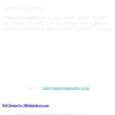
✍🏻मुख्य संपादक - मुज्जम्मील शेख
या संकेतस्थळावर प्रकाशित झालेला सर्व मजकूर, लेख आणि त्याचे हक्क , जबाबदारी''
संबंधित लेखकांकडे आहेत. प्रसिद्ध झालेल्या मजकुराशी संपादक सहमत असतीलच असे
नाही याचे उल्लंघन करणाऱ्यांवर कायदेशीर कारवाई करण्यात येईल. संपर्क :- 7887776668
FOLLOW US
Contact us:
info@timesofmaharashtra.co.in/
Web Design by:
MKdigitalseva.com
ABOUT US
CONTACT US
PRIVACY POLICY