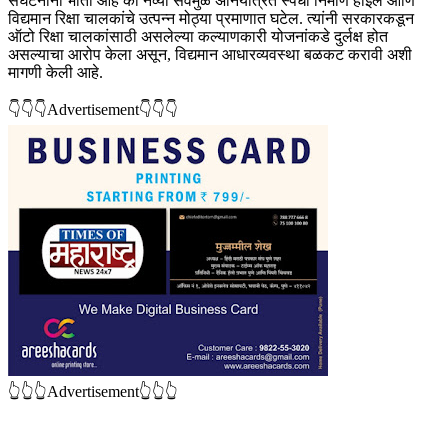
संघटनांना भीती आहे की नव्या सेवेमुळे अनियंत्रित स्पर्धा निर्माण होईल आणि
विद्यमान रिक्षा चालकांचे उत्पन्न मोठ्या प्रमाणात घटेल. त्यांनी सरकारकडून
ऑटो रिक्षा चालकांसाठी असलेल्या कल्याणकारी योजनांकडे दुर्लक्ष होत
असल्याचा आरोप केला असून, विद्यमान आधारव्यवस्था बळकट करावी अशी
मागणी केली आहे.
👇👇👇Advertisement👇👇👇
👆👆👆Advertisement👆👆👆