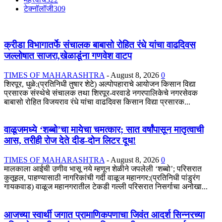
टेक्नॉलॉजी
309
क्रीडा विभागातर्फे संचालक बाबासो रोहित रंधे यांचा वाढदिवस
जल्लोषात साजरा,खेळाडूंना गणवेश वाटप
TIMES OF MAHARASHTRA
-
August 8, 2026
0
शिरपूर, धुळे:(प्रतिनिधी तुषार शेटे) अल्पोपहाराचे आयोजन किसान विद्या
प्रसारक संस्थेचे संचालक तथा शिरपूर-वरवाडे नगरपालिकेचे नगरसेवक
बाबासो रोहित विजयराव रंधे यांचा वाढदिवस किसान विद्या प्रसारक...
वाळूजमध्ये ‘शब्बो’चा मायेचा चमत्कार; सात वर्षांपासून मातृत्वाची
आस, तरीही रोज देते दीड-दोन लिटर दूध!
TIMES OF MAHARASHTRA
-
August 8, 2026
0
मालकाला आईची उणीव भासू नये म्हणून शेळीने जपलेली ‘शब्बो’; परिसरात
कुतूहल, पाहण्यासाठी नागरिकांची गर्दी वाळूज महानगर:(प्रतिनिधी पांडुरंग
गायकवाड) वाळूज महानगरातील टेकडी गल्ली परिसरात निसर्गाचा अनोखा...
आजच्या स्वार्थी जगात प्रामाणिकपणाचा जिवंत आदर्श सिन्नरच्या