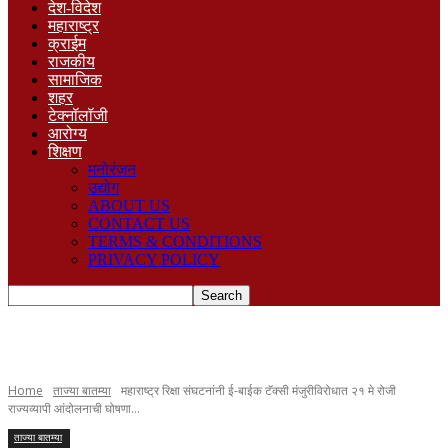
देश-विदेश
महाराष्ट्र
क्राईम
राजकीय
सामाजिक
शहर
टेक्नॉलॉजी
आरोग्य
शिक्षण
मनोरंजन
उद्योग
ABOUT US
CONTACT US
TERMS & CONDITIONS
PRIVACY POLICY
Home
ताज्या बातम्या
महाराष्ट्र रिक्षा संघटनांनी ई-बाईक टॅक्सी मंजुरीविरोधात २१ मे रोजी
राज्यव्यापी आंदोलनाची घोषणा...
ताज्या बातम्या