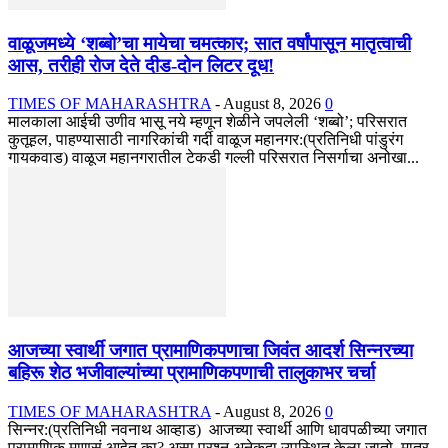
वाळूजमध्ये ‘शब्बो’चा मायेचा चमत्कार; सात वर्षांपासून मातृत्वाची
आस, तरीही रोज देते दीड-दोन लिटर दूध!
TIMES OF MAHARASHTRA
-
August 8, 2026
0
मालकाला आईची उणीव भासू नये म्हणून शेळीने जपलेली ‘शब्बो’; परिसरात
कुतूहल, पाहण्यासाठी नागरिकांची गर्दी वाळूज महानगर:(प्रतिनिधी पांडुरंग
गायकवाड) वाळूज महानगरातील टेकडी गल्ली परिसरात निसर्गाचा अनोखा...
आजच्या स्वार्थी जगात प्रामाणिकपणाचा जिवंत आदर्श सिन्नरच्या
बहिरू शेठ भजीवाल्यांच्या प्रामाणिकपणाची तालुकाभर चर्चा
TIMES OF MAHARASHTRA
-
August 8, 2026
0
सिन्नर:(प्रतिनिधी नवनाथ आव्हाड) आजच्या स्वार्थी आणि धावपळीच्या जगात
प्रामाणिक माणसं आहेत का? असा प्रश्न अनेकदा उपस्थित केला जातो. मात्र