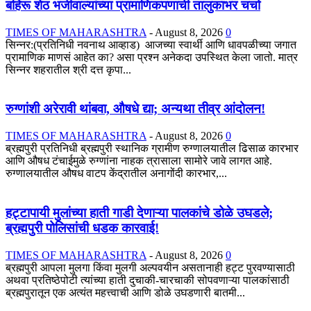
बहिरू शेठ भजीवाल्यांच्या प्रामाणिकपणाची तालुकाभर चर्चा
TIMES OF MAHARASHTRA
-
August 8, 2026
0
सिन्नर:(प्रतिनिधी नवनाथ आव्हाड) आजच्या स्वार्थी आणि धावपळीच्या जगात
प्रामाणिक माणसं आहेत का? असा प्रश्न अनेकदा उपस्थित केला जातो. मात्र
सिन्नर शहरातील श्री दत्त कृपा...
रुग्णांशी अरेरावी थांबवा, औषधे द्या; अन्यथा तीव्र आंदोलन!
TIMES OF MAHARASHTRA
-
August 8, 2026
0
ब्रह्मपुरी प्रतिनिधी ब्रह्मपुरी स्थानिक ग्रामीण रुग्णालयातील ढिसाळ कारभार
आणि औषध टंचाईमुळे रुग्णांना नाहक त्रासाला सामोरे जावे लागत आहे.
रुग्णालयातील औषध वाटप केंद्रातील अनागोंदी कारभार,...
हट्टापायी मुलांच्या हाती गाडी देणाऱ्या पालकांचे डोळे उघडले;
ब्रह्मपुरी पोलिसांची धडक कारवाई!
TIMES OF MAHARASHTRA
-
August 8, 2026
0
ब्रह्मपुरी आपला मुलगा किंवा मुलगी अल्पवयीन असतानाही हट्ट पुरवण्यासाठी
अथवा प्रतिष्ठेपोटी त्यांच्या हाती दुचाकी-चारचाकी सोपवणाऱ्या पालकांसाठी
ब्रह्मपुरातून एक अत्यंत महत्त्वाची आणि डोळे उघडणारी बातमी...