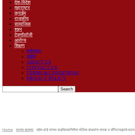
देश-विदेश
महाराष्ट्र
क्राईम
राजकीय
सामाजिक
शहर
टेक्नॉलॉजी
आरोग्य
शिक्षण
मनोरंजन
उद्योग
ABOUT US
CONTACT US
TERMS & CONDITIONS
PRIVACY POLICY
Home
ताज्या बातम्या
महेश हांडे यांच्या वाढदिवसानिमित्त पोलिस बांधवांना मास्क व सॅनिटायझरचे वाटप.