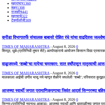
महाराष्ट्र
1360
शहर
1308
राजकीय
441
महत्त्वाचे
322
टेक्नॉलॉजी
309
क्रीडा विभागातर्फे संचालक बाबासो रोहित रंधे यांचा वाढदिवस जल्ल
TIMES OF MAHARASHTRA
-
August 8, 2026
0
शिरपूर, धुळे:(प्रतिनिधी तुषार शेटे) अल्पोपहाराचे आयोजन किसान विद्या प्रसा
वाळूजमध्ये ‘शब्बो’चा मायेचा चमत्कार; सात वर्षांपासून मातृत्वाची आ
TIMES OF MAHARASHTRA
-
August 8, 2026
0
मालकाला आईची उणीव भासू नये म्हणून शेळीने जपलेली ‘शब्बो’; परिसरात कुतूहल,
आजच्या स्वार्थी जगात प्रामाणिकपणाचा जिवंत आदर्श सिन्नरच्या बहिर
TIMES OF MAHARASHTRA
-
August 8, 2026
0
सिन्नर:(प्रतिनिधी नवनाथ आव्हाड) आजच्या स्वार्थी आणि धावपळीच्या जगात प्र