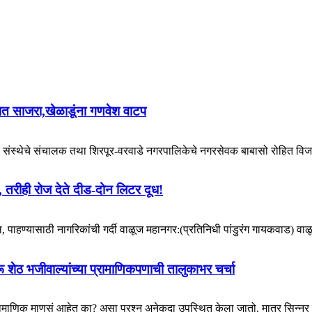
ोषात साजरा,खेळाडूंना गणवेश वाटप
रक संस्थेचे संचालक तथा शिरपूर-वरवाडे नगरपालिकेचे नगरसेवक बाबासो रोहित विजय
स, तरीही रोज देते दीड-दोन लिटर दूध!
 पाहण्यासाठी नागरिकांची गर्दी वाळूज महानगर:(प्रतिनिधी पांडुरंग गायकवाड) व
ू शेठ भजीवाल्यांच्या प्रामाणिकपणाची तालुकाभर चर्चा
ामाणिक माणसं आहेत का? असा प्रश्न अनेकदा उपस्थित केला जातो. मात्र सिन्नर श