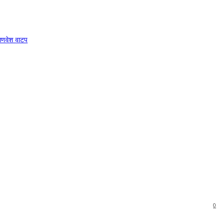
 गणवेश वाटप
0