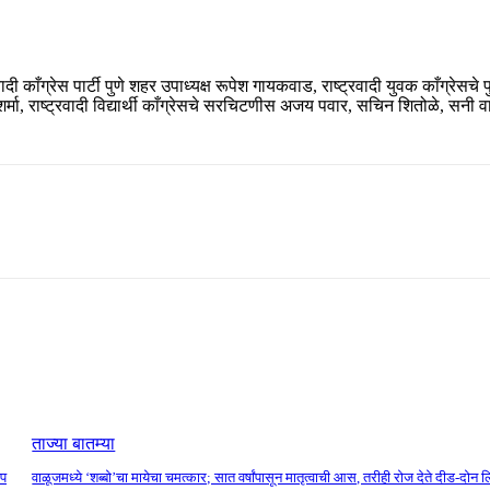
्रवादी काँग्रेस पार्टी पुणे शहर उपाध्यक्ष रूपेश गायकवाड, राष्ट्रवादी युवक काँग्रेस
शर्मा, राष्ट्रवादी विद्यार्थी काँग्रेसचे सरचिटणीस अजय पवार, सचिन शितोळे, सन
ताज्या बातम्या
टप
वाळूजमध्ये ‘शब्बो’चा मायेचा चमत्कार; सात वर्षांपासून मातृत्वाची आस, तरीही रोज देते दीड-दोन 