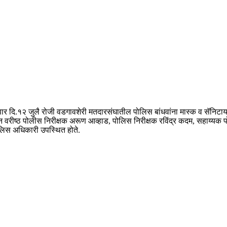
्त रविवार दि.१२ जुलै रोजी वडगावशेरी मतदारसंघातील पोलिस बांधवांना मास्क व सॅनिट
 स्टेशन वरीष्ठ पोलीस निरीक्षक अरूण आव्हाड, पोलिस निरीक्षक रविंद्र कदम, सहाय्
ोलिस अधिकारी उपस्थित होते.