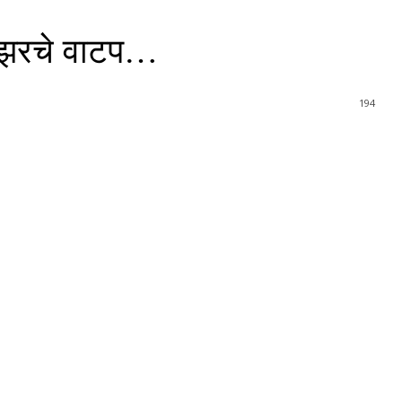
टायझरचे वाटप…
194