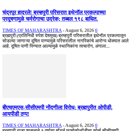
चंद्रपूर हादरले! ब्रम्हपुरी परिसरात इथेनॉल प्रकल्पाच्या
प्रदूषणामुळे चर्मरोगाचा उद्रेक; तब्बल १९८ बाधित.
TIMES OF MAHARASHTRA
-
August 6, 2026
0
ब्रह्मपुरी:(प्रतिनिधी रुपेश देशमुख) ब्रम्हपुरी परिसरातील इथेनॉल प्रकल्पातून
सोडल्या जाणाऱ्या दूषित पाण्यामुळे परिसरातील नागरिकांचे आरोग्य धोक्यात आले
आहे. दूषित पाणी पिण्यात आल्यामुळे स्थानिकांना त्वचारोग, अंगाला...
बीएचएमएस-सीसीएमपी नोंदणीला विरोध; ब्रह्मपुरीत ओपीडी,
आयपीडी ठप्प!
TIMES OF MAHARASHTRA
-
August 6, 2026
0
ब्रह्मपुरी राज्य शासनाने १ वर्षाचा मॉडर्न फार्माकोलॉजीचा कोर्स सीसीएमपी