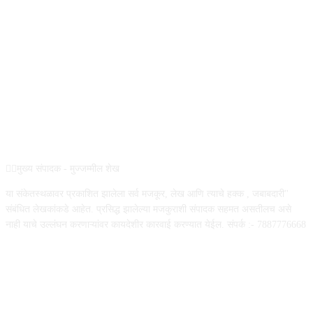
REG NO :
ABOUT US
✍🏻मुख्य संपादक - मुज्जम्मील शेख
या संकेतस्थळावर प्रकाशित झालेला सर्व मजकूर, लेख आणि त्याचे हक्क , जबाबदारी''
संबंधित लेखकांकडे आहेत. प्रसिद्ध झालेल्या मजकुराशी संपादक सहमत असतीलच असे
नाही याचे उल्लंघन करणाऱ्यांवर कायदेशीर कारवाई करण्यात येईल. संपर्क :- 7887776668
FOLLOW US