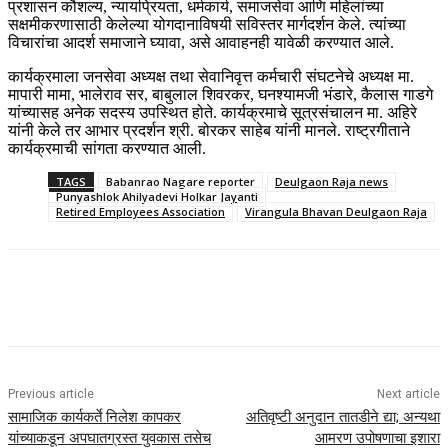
प्रशासन कौशल्य, न्यायप्रियता, धर्मकार्य, समाजसेवा आणि महिलांच्या
सक्षमीकरणासाठी केलेल्या योगदानाविषयी सविस्तर मार्गदर्शन केले. त्यांच्या
विचारांचा आदर्श समाजाने घ्यावा, असे आवाहनही यावेळी करण्यात आले.
कार्यक्रमाला जनसेवा अध्यक्ष तथा सेवानिवृत्त कर्मचारी संघटनेचे अध्यक्ष मा.
मापारी मामा, भालेराव सर, बाबुलाल शिवरकर, घनश्यामजी भंडारे, कैलास गाडगे
यांच्यासह अनेक सदस्य उपस्थित होते. कार्यक्रमाचे सूत्रसंचालन मा. अहिरे
यांनी केले तर आभार प्रदर्शन श्री. बोरकर साहेब यांनी मानले. राष्ट्रगीताने
कार्यक्रमाची सांगता करण्यात आली.
TAGS
Babanrao Nagare reporter
Deulgaon Raja news
Punyashlok Ahilyadevi Holkar Jayanti
Retired Employees Association
Virangula Bhavan Deulgaon Raja
Previous article
Next article
सामाजिक कार्यकर्ते निलेश कापकर
अतिवृष्टी अनुदान तातडीने द्या; अन्यथा
यांच्याकडून अपघातग्रस्त युवकास तसेच
आमरण उपोषणाचा इशारा