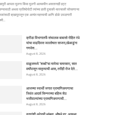
रह्मपुरी आपला मुलगा किंवा मुलगी अल्पवयीन असतानाही हट्ट
वण्यासाठी अथवा प्रतिष्ठेपोटी त्यांच्या हाती दुचाकी-चारचाकी सोपवणाऱ्या
लकांसाठी ब्रह्मपुरातून एक अत्यंत महत्त्वाची आणि डोळे उघडणारी
मी...
क्रीडा विभागातर्फे संचालक बाबासो रोहित रंधे
यांचा वाढदिवस जल्लोषात साजरा,खेळाडूंना
गणवेश...
August 8, 2026
वाळूजमध्ये ‘शब्बो’चा मायेचा चमत्कार; सात
वर्षांपासून मातृत्वाची आस, तरीही रोज देते...
August 8, 2026
आजच्या स्वार्थी जगात प्रामाणिकपणाचा
जिवंत आदर्श सिन्नरच्या बहिरू शेठ
भजीवाल्यांच्या प्रामाणिकपणाची...
August 8, 2026
रुग्णांशी अरेरावी थांबवा, औषधे द्या; अन्यथा