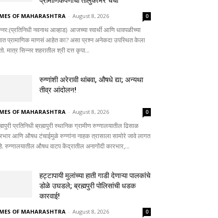
प्रामाणिकपणाची तालुकाभर चर्चा
IMES OF MAHARASHTRA
-
August 8, 2026
0
न्नर:(प्रतिनिधी नवनाथ आव्हाड) आजच्या स्वार्थी आणि धावपळीच्या
ात प्रामाणिक माणसं आहेत का? असा प्रश्न अनेकदा उपस्थित केला
ो. मात्र सिन्नर शहरातील श्री दत्त कृपा...
रुग्णांशी अरेरावी थांबवा, औषधे द्या; अन्यथा
तीव्र आंदोलन!
IMES OF MAHARASHTRA
-
August 8, 2026
0
ह्मपुरी प्रतिनिधी ब्रह्मपुरी स्थानिक ग्रामीण रुग्णालयातील ढिसाळ
रभार आणि औषध टंचाईमुळे रुग्णांना नाहक त्रासाला सामोरे जावे लागत
े. रुग्णालयातील औषध वाटप केंद्रातील अनागोंदी कारभार,...
हट्टापायी मुलांच्या हाती गाडी देणाऱ्या पालकांचे
डोळे उघडले; ब्रह्मपुरी पोलिसांची धडक
कारवाई!
IMES OF MAHARASHTRA
-
August 8, 2026
0