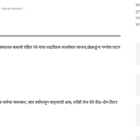
ब्
- Advertisment -
पुर
पा
बात
े संचालक बाबासो रोहित रंधे यांचा वाढदिवस जल्लोषात साजरा,खेळाडूंना गणवेश वाटप
चा मायेचा चमत्कार; सात वर्षांपासून मातृत्वाची आस, तरीही रोज देते दीड-दोन लिटर