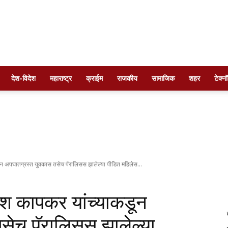
Times
देश-विदेश
महाराष्ट्र
क्राईम
राजकीय
सामाजिक
शहर
टेक्न
of
ून अपघातग्रस्त युवकास तसेच पॅरालिसस झालेल्या पीडित महिलेस...
लेश कापकर यांच्याकडून
maharashtra
सेच पॅरालिसस झालेल्या