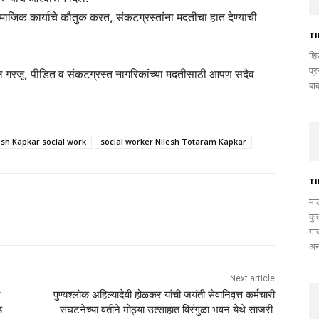
माजिक कार्याचे कौतुक करत, संकटग्रस्तांना मदतीचा हात देण्याची
T
शिर
प्
 गरजू, पीडित व संकटग्रस्त नागरिकांच्या मदतीसाठी आपण सदैव
बा
esh Kapkar social work
social worker Nilesh Totaram Kapkar
T
मा
कुत
गा
अन
Next article
पुण्यश्लोक अहिल्यादेवी होळकर यांची जयंती सेवानिवृत्त कर्मचारी
ड
संघटनेच्या वतीने मोठ्या उत्साहात विरंगुळा भवन येथे साजरी.