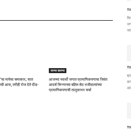
T
सि
जग
जात
T
ताज्या बातम्या
ब्र
बो’चा मायेचा चमत्कार; सात
आजच्या स्वार्थी जगात प्रामाणिकपणाचा जिवंत
का
त्वाची आस, तरीही रोज देते दीड-
आदर्श सिन्नरच्या बहिरू शेठ भजीवाल्यांच्या
आह
प्रामाणिकपणाची तालुकाभर चर्चा
T