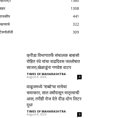
महाराष्ट्र
1360
शहर
1308
राजकीय
441
महत्त्वाचे
322
टेक्नॉलॉजी
309
क्रीडा विभागातर्फे संचालक बाबासो
रोहित रंधे यांचा वाढदिवस जल्लोषात
साजरा,खेळाडूंना गणवेश वाटप
TIMES OF MAHARASHTRA
-
August 8, 2026
0
वाळूजमध्ये ‘शब्बो’चा मायेचा
चमत्कार; सात वर्षांपासून मातृत्वाची
आस, तरीही रोज देते दीड-दोन लिटर
दूध!
TIMES OF MAHARASHTRA
-
August 8, 2026
0