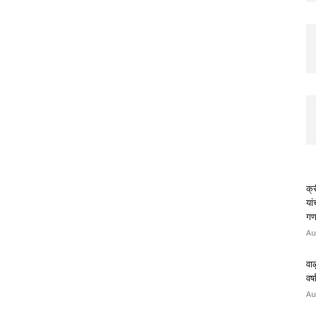
क्र
या
गण
Au
वाळ
वर्
Au