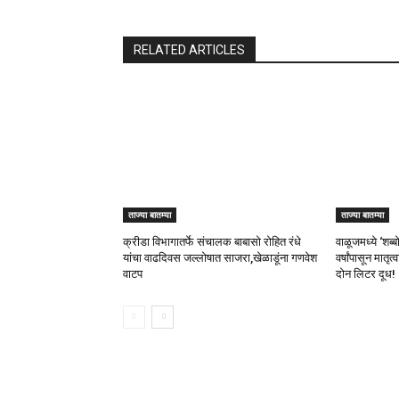
RELATED ARTICLES
ताज्या बातम्या
ताज्या बातम्या
क्रीडा विभागातर्फे संचालक बाबासो रोहित रंधे
वाळूजमध्ये ‘शब्
यांचा वाढदिवस जल्लोषात साजरा,खेळाडूंना गणवेश
वर्षांपासून मातृ
वाटप
दोन लिटर दूध!