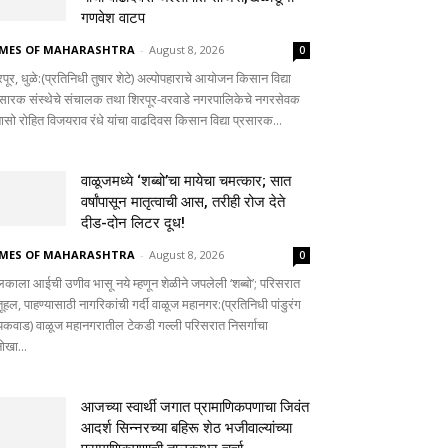
गणवेश वाटप
IMES OF MAHARASHTRA
-
August 8, 2026
0
पूर, धुळे:(प्रतिनिधी तुषार शेटे) अल्पोपहाराचे आयोजन किसान विद्या
रसारक संस्थेचे संचालक तथा शिरपूर-वरवाडे नगरपालिकेचे नगरसेवक
बासो रोहित विजयराव रंधे यांचा वाढदिवस किसान विद्या प्रसारक...
वाळूजमध्ये ‘शब्बो’चा मायेचा चमत्कार; सात
वर्षांपासून मातृत्वाची आस, तरीही रोज देते
दीड-दोन लिटर दूध!
IMES OF MAHARASHTRA
-
August 8, 2026
0
लकाला आईची उणीव भासू नये म्हणून शेळीने जपलेली ‘शब्बो’; परिसरात
ूहल, पाहण्यासाठी नागरिकांची गर्दी वाळूज महानगर:(प्रतिनिधी पांडुरंग
यकवाड) वाळूज महानगरातील टेकडी गल्ली परिसरात निसर्गाचा
ोखा...
आजच्या स्वार्थी जगात प्रामाणिकपणाचा जिवंत
आदर्श सिन्नरच्या बहिरू शेठ भजीवाल्यांच्या