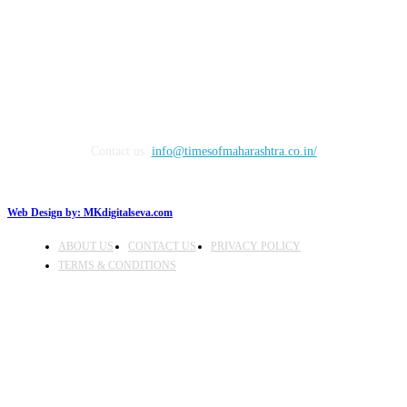
FOLLOW US
Contact us:
info@timesofmaharashtra.co.in/
Web Design by:
MKdigitalseva.com
ABOUT US
CONTACT US
PRIVACY POLICY
TERMS & CONDITIONS