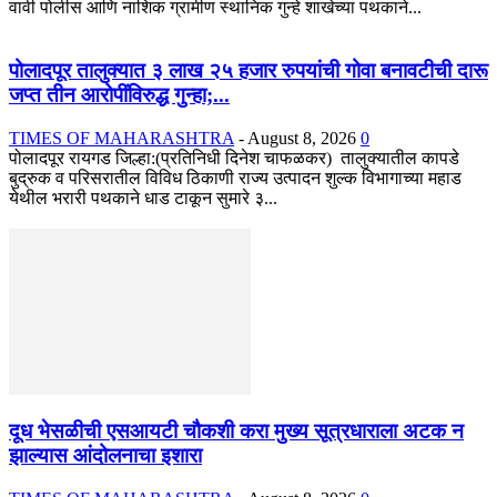
वावी पोलीस आणि नाशिक ग्रामीण स्थानिक गुन्हे शाखेच्या पथकाने...
पोलादपूर तालुक्यात ३ लाख २५ हजार रुपयांची गोवा बनावटीची दारू
जप्त तीन आरोपींविरुद्ध गुन्हा;...
TIMES OF MAHARASHTRA
-
August 8, 2026
0
पोलादपूर रायगड जिल्हा:(प्रतिनिधी दिनेश चाफळकर) तालुक्यातील कापडे
बुद्रुक व परिसरातील विविध ठिकाणी राज्य उत्पादन शुल्क विभागाच्या महाड
येथील भरारी पथकाने धाड टाकून सुमारे ३...
दूध भेसळीची एसआयटी चौकशी करा मुख्य सूत्रधाराला अटक न
झाल्यास आंदोलनाचा इशारा