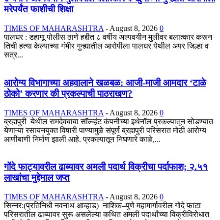
मरेपर्यंत फाशीची शिक्षा
TIMES OF MAHARASHTRA
-
August 8, 2026
0
पालघर : डहाणू पोलीस ठाणे हद्दीत ८ वर्षीय अल्पवयीन मुलीवर बलात्कार करून
तिची हत्या केल्याच्या गंभीर गुन्ह्यातील आरोपीला पालघर येथील अपर जिल्हा व
सत्र...
आरोग्य विभागाच्या अहवालाने खळबळ: आजी-माजी आमदार ‘टाळे
ठोको’ करणार की प्रकल्पाची पाठराखण?
TIMES OF MAHARASHTRA
-
August 8, 2026
0
ब्रह्मपुरी येथील रामदेवबाबा सॉल्व्हंट कंपनीच्या इथेनॉल प्रकल्पातून सोडण्यात
येणाऱ्या रसायनयुक्त विषारी पाण्यामुळे संपूर्ण ब्रह्मपुरी परिसरात मोठी आरोग्य
आणीबाणी निर्माण झाली आहे. प्रकल्पातून निघणारे काळे,...
गोंदे फाट्यावरील ढाब्यावर अमली पदार्थ विक्रीचा पर्दाफाश; २.५१
लाखांचा मुद्देमाल जप्त
TIMES OF MAHARASHTRA
-
August 8, 2026
0
सिन्नर:(प्रतिनिधी नवनाथ आव्हाड) नाशिक–पुणे महामार्गावरील गोंदे फाटा
परिसरातील ढाब्यावर सुरू असलेल्या कथित अमली पदार्थांच्या विक्रीविरोधात