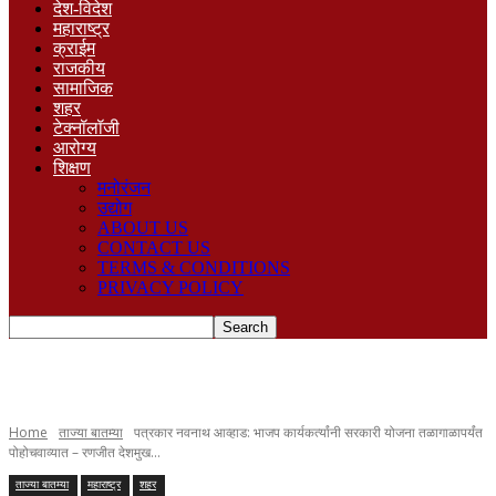
देश-विदेश
महाराष्ट्र
क्राईम
राजकीय
सामाजिक
शहर
टेक्नॉलॉजी
आरोग्य
शिक्षण
मनोरंजन
उद्योग
ABOUT US
CONTACT US
TERMS & CONDITIONS
PRIVACY POLICY
Home
ताज्या बातम्या
पत्रकार नवनाथ आव्हाड: भाजप कार्यकर्त्यांनी सरकारी योजना तळागाळापर्यंत
पोहोचवाव्यात – रणजीत देशमुख...
ताज्या बातम्या
महाराष्ट्र
शहर