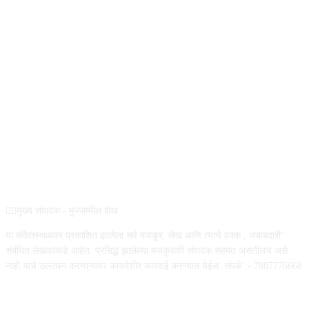
REG NO :
ABOUT US
✍🏻मुख्य संपादक - मुज्जम्मील शेख
या संकेतस्थळावर प्रकाशित झालेला सर्व मजकूर, लेख आणि त्याचे हक्क , जबाबदारी''
संबंधित लेखकांकडे आहेत. प्रसिद्ध झालेल्या मजकुराशी संपादक सहमत असतीलच असे
नाही याचे उल्लंघन करणाऱ्यांवर कायदेशीर कारवाई करण्यात येईल. संपर्क :- 7887776668