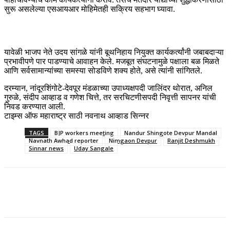
सुरू असलेल्या एसआयआर मोहिमेतही सक्रिय सहभाग घ्यावा.
यावेळी भाजप नेते उदय सांगळे यांनी बूथनिहाय नियुक्त कार्यकर्त्यांनी जबाबदाऱ्या
प्रभावीपणे पार पाडण्याचे आवाहन केले. मजबूत संघटनामुळे पक्षाला बळ मिळते
आणि सर्वसामान्यांच्या समस्या सोडविणे शक्य होते, असे त्यांनी सांगितले.
दरम्यान, नांदूरशिंगोटे-देवपूर मंडळाच्या उपाध्यक्षपदी जालिंदर थोरात, अनिल
गुरुळे, संदीप आव्हाड व गणेश चित्ते, तर सरचिटणीसपदी निवृत्ती सापनर यांची
निवड करण्यात आली.
टाइम्स ऑफ महाराष्ट्र साठी नवनाथ आव्हाड सिन्नर
TAGS
BJP workers meeting
Nandur Shingote Devpur Mandal
Navnath Awhad reporter
Nimgaon Devpur
Ranjit Deshmukh
Sinnar news
Uday Sangale