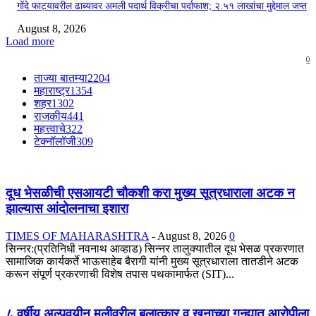
गोंदे फाट्यावरील ढाब्यावर अमली पदार्थ विक्रीचा पर्दाफाश; २.५१ लाखांचा मुद्देमाल जप्त
August 8, 2026
Load more
0
ताज्या बातम्या
2204
महाराष्ट्र
1354
शहर
1302
राजकीय
441
महत्त्वाचे
322
टेक्नॉलॉजी
309
दूध भेसळीची एसआयटी चौकशी करा मुख्य सूत्रधाराला अटक न
झाल्यास आंदोलनाचा इशारा
TIMES OF MAHARASHTRA
-
August 8, 2026
0
सिन्नर:(प्रतिनिधी नवनाथ आव्हाड) सिन्नर तालुक्यातील दूध भेसळ प्रकरणात
सामाजिक कार्यकर्ते भाऊसाहेब बैरागी यांनी मुख्य सूत्रधाराला तातडीने अटक
करून संपूर्ण प्रकरणाची विशेष तपास पथकामार्फत (SIT)...
८ वर्षीय अल्पवयीन मुलीवरील बलात्कार व खुनाच्या गुन्ह्यात आरोपीला