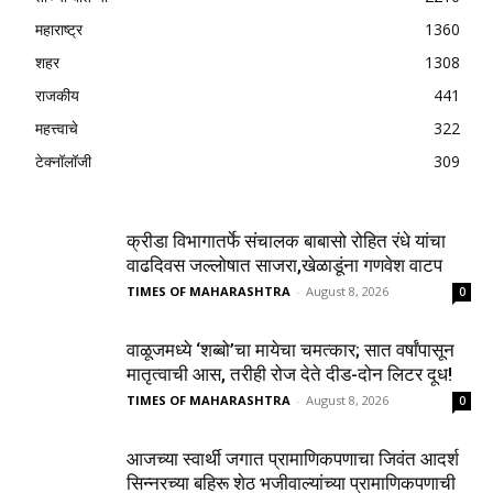
महाराष्ट्र
1360
शहर
1308
राजकीय
441
महत्त्वाचे
322
टेक्नॉलॉजी
309
क्रीडा विभागातर्फे संचालक बाबासो रोहित रंधे यांचा
वाढदिवस जल्लोषात साजरा,खेळाडूंना गणवेश वाटप
TIMES OF MAHARASHTRA
-
August 8, 2026
0
वाळूजमध्ये ‘शब्बो’चा मायेचा चमत्कार; सात वर्षांपासून
मातृत्वाची आस, तरीही रोज देते दीड-दोन लिटर दूध!
TIMES OF MAHARASHTRA
-
August 8, 2026
0
आजच्या स्वार्थी जगात प्रामाणिकपणाचा जिवंत आदर्श
सिन्नरच्या बहिरू शेठ भजीवाल्यांच्या प्रामाणिकपणाची