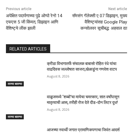
Previous article
Next article
अपेक्षित पदार्पणाच्या पुढे ओप्पो रेनो 14
सॅमसंग गॅलेक्सी ए 07 डिझाइन, मुख्य
एफएस 5 जी किंमत, डिझाइन आणि
वैशिष्ट्यांसह Google Play
वैशिष्ट्ये लीक झाली
कन्सोलवर सूचीबद्ध: अहवाल द्या
RELATED ARTICLES
क्रीडा विभागातर्फे संचालक बाबासो रोहित रंधे यांचा
वाढदिवस जल्लोषात साजरा,खेळाडूंना गणवेश वाटप
August 8, 2026
ताज्या बातम्या
वाळूजमध्ये ‘शब्बो’चा मायेचा चमत्कार; सात वर्षांपासून
मातृत्वाची आस, तरीही रोज देते दीड-दोन लिटर दूध!
August 8, 2026
ताज्या बातम्या
आजच्या स्वार्थी जगात प्रामाणिकपणाचा जिवंत आदर्श