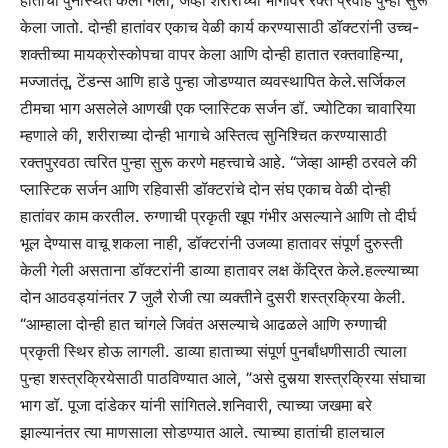
हाताची पुनर्स्थित केली गेली, जेव्हा शरीराच्या भागावर रक्त प्रवाह पुन्हा सुरू
केला जातो. दोन्ही हातांवर एकाच वेळी कार्य करण्यासाठी डॉक्टरांनी उच्च-
शक्तीच्या मायक्रोस्कोपचा वापर केला आणि दोन्ही हातात रक्तवाहिन्या,
मज्जातंतू, टेंडन्स आणि हाडे पुन्हा जोडण्यात व्यवस्थापित केले.
सर्जिकल
टीमचा भाग असलेले आणखी एक प्लास्टिक सर्जन डॉ. ज्योटिका चावारिया
म्हणाले की, शरीराच्या दोन्ही भागाचे अस्तित्व सुनिश्चित करण्यासाठी
रक्तपुरवठा त्वरित पुन्हा सुरू करणे महत्त्वाचे आहे. “जेव्हा आम्ही ठरवले की
प्लास्टिक सर्जन आणि रहिवासी डॉक्टरांचे दोन संघ एकाच वेळी दोन्ही
हातांवर काम करतील. रुग्णाची प्रकृती खूप गंभीर असल्याने आणि तो दीर्घ
भूल देण्यास वाचू शकला नाही, डॉक्टरांनी उजव्या हातावर संपूर्ण दुरुस्ती
केली गेली असताना डॉक्टरांनी डाव्या हातावर लक्ष केंद्रित केले.
हल्ल्याच्या
दोन आठवड्यांनंतर 7 जुलै रोजी त्या व्यक्तीने दुसरी शस्त्रक्रिया केली.
“आम्हाला दोन्ही हात चांगले जिवंत असल्याचे आढळले आणि रुग्णाची
प्रकृती स्थिर होऊ लागली.
डाव्या हाताच्या संपूर्ण पुनर्बांधणीसाठी त्याला
पुन्हा शस्त्रक्रियेसाठी पाठविण्यात आले, ”असे दुसर्‍या शस्त्रक्रिया संघाचा
भाग डॉ. पूजा दांडेकर यांनी सांगितले.
शनिवारी, त्याच्या जखमा बरे
झाल्यानंतर त्या माणसाला सोडण्यात आले. त्याच्या हातांची हालचाल