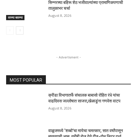
सिन्नरच्या बहिरू शेठ भजीवाल्यांच्या प्रामाणिकपणाची
तालुकाभर चर्चा
August 8, 2026
ताज्या बातम्या
- Advertisment -
MOST POPULAR
क्रीडा विभागातर्फे संचालक बाबासो रोहित रंधे यांचा
वाढदिवस जल्लोषात साजरा,खेळाडूंना गणवेश वाटप
August 8, 2026
वाळूजमध्ये ‘शब्बो’चा मायेचा चमत्कार; सात वर्षांपासून
मातृत्वाची आस, तरीही रोज देते दीड-दोन लिटर दूध!