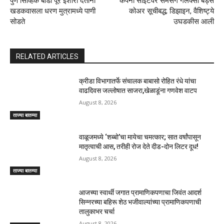
पुणे सिव्हिक बॉडी पूर इशारा देताना
कंपनी साइटवर सॅमसंग गॅलेक्सी बड्स
खडकवासला धरण मुत्रामध्ये पाणी
कोअर सूचीबद्ध; डिझाइन, वैशिष्ट्ये
सोडते
उघडकीस आली
RELATED ARTICLES
क्रीडा विभागातर्फे संचालक बाबासो रोहित रंधे यांचा
वाढदिवस जल्लोषात साजरा,खेळाडूंना गणवेश वाटप
August 8, 2026
ताज्या बातम्या
वाळूजमध्ये ‘शब्बो’चा मायेचा चमत्कार; सात वर्षांपासून
मातृत्वाची आस, तरीही रोज देते दीड-दोन लिटर दूध!
August 8, 2026
ताज्या बातम्या
आजच्या स्वार्थी जगात प्रामाणिकपणाचा जिवंत आदर्श
सिन्नरच्या बहिरू शेठ भजीवाल्यांच्या प्रामाणिकपणाची
तालुकाभर चर्चा
August 8, 2026