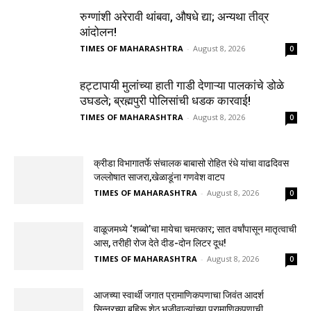
रुग्णांशी अरेरावी थांबवा, औषधे द्या; अन्यथा तीव्र
आंदोलन!
TIMES OF MAHARASHTRA
-
August 8, 2026
0
हट्टापायी मुलांच्या हाती गाडी देणाऱ्या पालकांचे डोळे
उघडले; ब्रह्मपुरी पोलिसांची धडक कारवाई!
TIMES OF MAHARASHTRA
-
August 8, 2026
0
क्रीडा विभागातर्फे संचालक बाबासो रोहित रंधे यांचा वाढदिवस
जल्लोषात साजरा,खेळाडूंना गणवेश वाटप
TIMES OF MAHARASHTRA
-
August 8, 2026
0
वाळूजमध्ये ‘शब्बो’चा मायेचा चमत्कार; सात वर्षांपासून मातृत्वाची
आस, तरीही रोज देते दीड-दोन लिटर दूध!
TIMES OF MAHARASHTRA
-
August 8, 2026
0
आजच्या स्वार्थी जगात प्रामाणिकपणाचा जिवंत आदर्श
सिन्नरच्या बहिरू शेठ भजीवाल्यांच्या प्रामाणिकपणाची