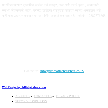
या संकेतस्थळावर प्रकाशित झालेला सर्व मजकूर, लेख आणि त्याचे हक्क , जबाबदारी''
संबंधित लेखकांकडे आहेत. प्रसिद्ध झालेल्या मजकुराशी संपादक सहमत असतीलच असे
नाही याचे उल्लंघन करणाऱ्यांवर कायदेशीर कारवाई करण्यात येईल. संपर्क :- 7887776668
FOLLOW US
Contact us:
info@timesofmaharashtra.co.in/
Web Design by:
MKdigitalseva.com
ABOUT US
CONTACT US
PRIVACY POLICY
TERMS & CONDITIONS