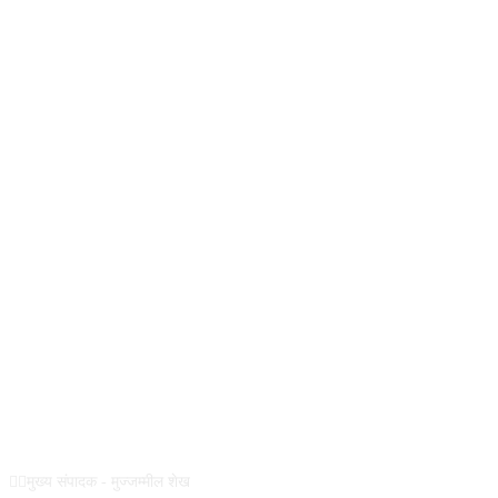
REG NO :
ABOUT US
✍🏻मुख्य संपादक - मुज्जम्मील शेख