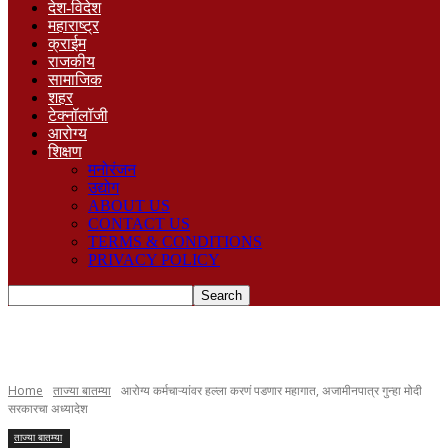
देश-विदेश
महाराष्ट्र
क्राईम
राजकीय
सामाजिक
शहर
टेक्नॉलॉजी
आरोग्य
शिक्षण
मनोरंजन
उद्योग
ABOUT US
CONTACT US
TERMS & CONDITIONS
PRIVACY POLICY
Home
ताज्या बातम्या
आरोग्य कर्मचाऱ्यांवर हल्ला करणं पडणार महागात, अजामीनपात्र गुन्हा मोदी
सरकारचा अध्यादेश
ताज्या बातम्या