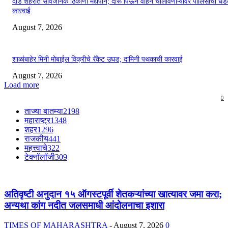
दौंड शहरात सार्वजनिक ठिकाणी मद्यपान; दारू पिऊन वाहन चालविणाऱ्यांवर पोलिसांची ध
कारवाई
August 7, 2026
शाळांबाहेर मिनी मोबाईल विक्रीचे रॅकेट उघड; दामिनी पथकाची कारवाई
August 7, 2026
Load more
0
ताज्या बातम्या
2198
महाराष्ट्र
1348
शहर
1296
राजकीय
441
महत्त्वाचे
322
टेक्नॉलॉजी
309
अतिवृष्टी अनुदान १५ ऑगस्टपूर्वी शेतकऱ्यांच्या खात्यावर जमा करा;
अन्यथा कांग नदीत जलसमाधी आंदोलनाचा इशारा
TIMES OF MAHARASHTRA
-
August 7, 2026
0