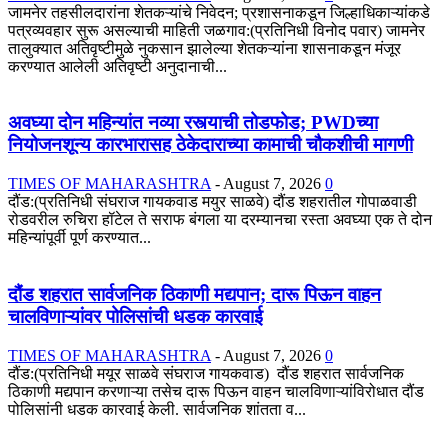
जामनेर तहसीलदारांना शेतकऱ्यांचे निवेदन; प्रशासनाकडून जिल्हाधिकाऱ्यांकडे
पत्रव्यवहार सुरू असल्याची माहिती जळगाव:(प्रतिनिधी विनोद पवार) जामनेर
तालुक्यात अतिवृष्टीमुळे नुकसान झालेल्या शेतकऱ्यांना शासनाकडून मंजूर
करण्यात आलेली अतिवृष्टी अनुदानाची...
अवघ्या दोन महिन्यांत नव्या रस्त्याची तोडफोड; PWDच्या
नियोजनशून्य कारभारासह ठेकेदाराच्या कामाची चौकशीची मागणी
TIMES OF MAHARASHTRA
-
August 7, 2026
0
दौंड:(प्रतिनिधी संघराज गायकवाड मयुर साळवे) दौंड शहरातील गोपाळवाडी
रोडवरील रुचिरा हॉटेल ते सराफ बंगला या दरम्यानचा रस्ता अवघ्या एक ते दोन
महिन्यांपूर्वी पूर्ण करण्यात...
दौंड शहरात सार्वजनिक ठिकाणी मद्यपान; दारू पिऊन वाहन
चालविणाऱ्यांवर पोलिसांची धडक कारवाई
TIMES OF MAHARASHTRA
-
August 7, 2026
0
दौंड:(प्रतिनिधी मयूर साळवे संघराज गायकवाड) दौंड शहरात सार्वजनिक
ठिकाणी मद्यपान करणाऱ्या तसेच दारू पिऊन वाहन चालविणाऱ्यांविरोधात दौंड
पोलिसांनी धडक कारवाई केली. सार्वजनिक शांतता व...