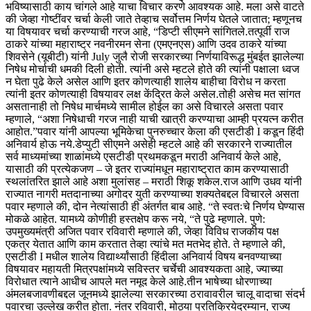
भविष्यासाठी काय चांगले आहे याचा विचार करणे आवश्यक आहे. मला असे वाटते
की जेव्हा गोष्टींवर चर्चा केली जाते तेव्हाच सर्वोत्तम निर्णय घेतले जातात; म्हणूनच
या विषयावर चर्चा करण्याची गरज आहे, “डिप्टी सीएमने सांगितले.
तत्पूर्वी राज
ठाकरे यांच्या महाराष्ट्र नवनीरमन सेना (एमएनएस) आणि उदव ठाकरे यांच्या
शिवसेने (यूबीटी) यांनी July जुलै रोजी सरकारच्या निर्णयाविरूद्ध मुंबईत झालेल्या
निषेध मोर्चाची धमकी दिली होती. त्यांनी असे म्हटले होते की त्यांनी पक्षाला ध्वज
न घेता पुढे केले असेल आणि इतर कोणत्याही शालेय बाहीचा विरोध न करता
त्यांनी इतर कोणत्याही विषयावर लक्ष केंद्रित केले असेल.
तोही असेच मत सांगत
असतानाही तो निषेध मार्चमध्ये सामील होईल का असे विचारले असता पवार
म्हणाले, “अशा निषेधाची गरज नाही याची खात्री करण्याचा आम्ही प्रयत्न करीत
आहोत.”
पवार यांनी आपल्या भूमिकेचा पुनरुच्चार केला की एसटीडी I कडून हिंदी
अनिवार्य होऊ नये.
डेप्युटी सीएमने असेही म्हटले आहे की सरकारने राज्यातील
सर्व माध्यमांच्या शाळांमध्ये एसटीडी प्रथमकडून मराठी अनिवार्य केले आहे,
यासाठी की प्रत्येकजण – जे इतर राज्यांमधून महाराष्ट्रात काम करण्यासाठी
स्थलांतरित झाले आहे अशा मुलांसह – मराठी शिकू शकेल.
राज आणि उधव यांनी
राज्यात नागरी मतदानाच्या अगोदर युती करण्याच्या शक्यतेबद्दल विचारले असता
पवार म्हणाले की, दोन नेत्यांसाठी ही अंतर्गत बाब आहे. “ते स्वतःचे निर्णय घेण्यास
मोकळे आहेत.
यामध्ये कोणीही हस्तक्षेप करू नये, “ते पुढे म्हणाले.
पुणे:
उपमुख्यमंत्री अजित पवार रविवारी म्हणाले की, जेव्हा विविध राजकीय पक्ष
एकत्र येतात आणि काम करतात तेव्हा त्यांचे मत मतभेद होते. ते म्हणाले की,
एसटीडी I मधील शालेय विद्यार्थ्यांसाठी हिंदीला अनिवार्य विषय बनवण्याच्या
विषयावर महायती मित्रपक्षांमध्ये सविस्तर चर्चेची आवश्यकता आहे, ज्याच्या
विरोधात त्याने आधीच आपले मत नमूद केले आहे.
तीन भाषेच्या धोरणाच्या
अंमलबजावणीबद्दल जूनमध्ये झालेल्या सरकारच्या ठरावावरील चालू वादाचा संदर्भ
पवारचा उल्लेख करीत होता.
नंतर रविवारी, मोठ्या प्रतिक्रियेदरम्यान, राज्य