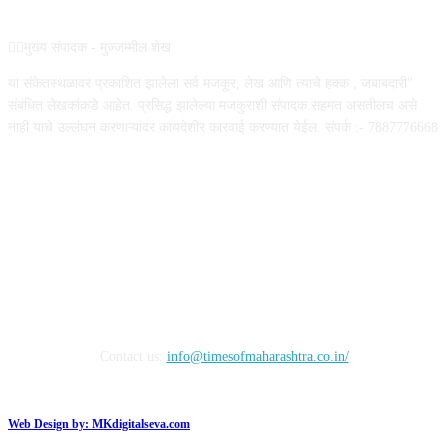
✍🏻मुख्य संपादक - मुज्जम्मील शेख
या संकेतस्थळावर प्रकाशित झालेला सर्व मजकूर, लेख आणि त्याचे हक्क , जबाबदारी''
संबंधित लेखकांकडे आहेत. प्रसिद्ध झालेल्या मजकुराशी संपादक सहमत असतीलच असे
नाही याचे उल्लंघन करणाऱ्यांवर कायदेशीर कारवाई करण्यात येईल. संपर्क :- 7887776668
FOLLOW US
Contact us:
info@timesofmaharashtra.co.in/
Web Design by:
MKdigitalseva.com