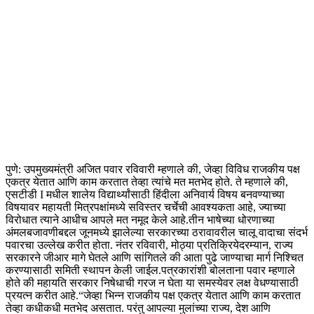
पुणे: उपमुख्यमंत्री अजित पवार रविवारी म्हणाले की, जेव्हा विविध राजकीय पक्ष
एकत्र येतात आणि काम करतात तेव्हा त्यांचे मत मतभेद होते. ते म्हणाले की,
एसटीडी I मधील शालेय विद्यार्थ्यांसाठी हिंदीला अनिवार्य विषय बनवण्याच्या
विषयावर महायती मित्रपक्षांमध्ये सविस्तर चर्चेची आवश्यकता आहे, ज्याच्या
विरोधात त्याने आधीच आपले मत नमूद केले आहे.
तीन भाषेच्या धोरणाच्या
अंमलबजावणीबद्दल जूनमध्ये झालेल्या सरकारच्या ठरावावरील चालू वादाचा संदर्भ
पवारचा उल्लेख करीत होता. नंतर रविवारी, मोठ्या प्रतिक्रियेदरम्यान, राज्य
सरकारने जीआर मागे घेतले आणि सांगितले की आता पुढे जाण्याचा मार्ग निश्चित
करण्यासाठी समिती स्थापन केली जाईल.
पत्रकारांशी बोलताना पवार म्हणाले
होते की महायति सरकार निषेधाची गरज न घेता या समस्येवर लक्ष वेधण्यासाठी
प्रयत्न करीत आहे.
“जेव्हा भिन्न राजकीय पक्ष एकत्र येतात आणि काम करतात
तेव्हा कधीकधी मतभेद असतात.
परंतु आपल्या मुलांच्या राज्य, देश आणि