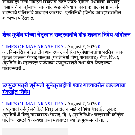
शाळांबाहेर मिनी मोबाईल विक्रीचे रॅकेट उघड; दामिनी पथकाची कारवाई
विद्यार्थिनींना प्रेमाच्या जाळ्यात अडकविण्याचा प्रयत्न; पालकांना सतर्क
राहण्याचे पोलिसांचे आवाहन जळगाव : प्रतिनिधी (विनोद पवार)शहरातील
शाळांच्या परिसरात...
शेख मुजीब यांच्या नेतृत्वात राष्ट्रवादीचे बीड शहरात निषेध आंदोलन
TIMES OF MAHARASHTRA
-
August 7, 2026
0
आ. विजयसिंह पंडित टीम आक्रमक, काँग्रेस प्रदेशाध्यक्षांचा प्रतिकात्मक
पुतळा जाळला गेवराई तालुका:(प्रतिनिधी विष्णु गायकवाड) बीड, दि.०६
(प्रतिनिधी) महाराष्ट्र राज्याच्या उपमुख्यमंत्री तथा बीड जिल्ह्याच्या
पालकमंत्री...
उपमुख्यमंत्री श्रीमती सुनेत्रावहीणी पवार यांच्यावरील वक्तव्याचा
गेवराईत निषेध
TIMES OF MAHARASHTRA
-
August 7, 2026
0
राष्ट्रवादी काँग्रेसने केले तिव्र आंदोलन जाहीर निषेध गेवराई तालुका:
(प्रतिनीधी विष्णु गायकवाड) गेवराई, दि. ६ (प्रतिनिधी): राष्ट्रवादी काँग्रेस
पार्टीच्या राष्ट्रीय अध्यक्षा तथा महाराष्ट्राच्या उपमुख्यमंत्री ना....