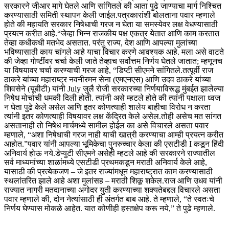
सरकारने जीआर मागे घेतले आणि सांगितले की आता पुढे जाण्याचा मार्ग निश्चित
करण्यासाठी समिती स्थापन केली जाईल.
पत्रकारांशी बोलताना पवार म्हणाले
होते की महायति सरकार निषेधाची गरज न घेता या समस्येवर लक्ष वेधण्यासाठी
प्रयत्न करीत आहे.
“जेव्हा भिन्न राजकीय पक्ष एकत्र येतात आणि काम करतात
तेव्हा कधीकधी मतभेद असतात. परंतु राज्य, देश आणि आपल्या मुलांच्या
भविष्यासाठी काय चांगले आहे याचा विचार करणे आवश्यक आहे.
मला असे वाटते
की जेव्हा गोष्टींवर चर्चा केली जाते तेव्हाच सर्वोत्तम निर्णय घेतले जातात; म्हणूनच
या विषयावर चर्चा करण्याची गरज आहे, “डिप्टी सीएमने सांगितले.
तत्पूर्वी राज
ठाकरे यांच्या महाराष्ट्र नवनीरमन सेना (एमएनएस) आणि उदव ठाकरे यांच्या
शिवसेने (यूबीटी) यांनी July जुलै रोजी सरकारच्या निर्णयाविरूद्ध मुंबईत झालेल्या
निषेध मोर्चाची धमकी दिली होती. त्यांनी असे म्हटले होते की त्यांनी पक्षाला ध्वज
न घेता पुढे केले असेल आणि इतर कोणत्याही शालेय बाहीचा विरोध न करता
त्यांनी इतर कोणत्याही विषयावर लक्ष केंद्रित केले असेल.
तोही असेच मत सांगत
असतानाही तो निषेध मार्चमध्ये सामील होईल का असे विचारले असता पवार
म्हणाले, “अशा निषेधाची गरज नाही याची खात्री करण्याचा आम्ही प्रयत्न करीत
आहोत.”
पवार यांनी आपल्या भूमिकेचा पुनरुच्चार केला की एसटीडी I कडून हिंदी
अनिवार्य होऊ नये.
डेप्युटी सीएमने असेही म्हटले आहे की सरकारने राज्यातील
सर्व माध्यमांच्या शाळांमध्ये एसटीडी प्रथमकडून मराठी अनिवार्य केले आहे,
यासाठी की प्रत्येकजण – जे इतर राज्यांमधून महाराष्ट्रात काम करण्यासाठी
स्थलांतरित झाले आहे अशा मुलांसह – मराठी शिकू शकेल.
राज आणि उधव यांनी
राज्यात नागरी मतदानाच्या अगोदर युती करण्याच्या शक्यतेबद्दल विचारले असता
पवार म्हणाले की, दोन नेत्यांसाठी ही अंतर्गत बाब आहे. ते म्हणाले, “ते स्वतःचे
निर्णय घेण्यास मोकळे आहेत. यात कोणीही हस्तक्षेप करू नये,” ते पुढे म्हणाले.