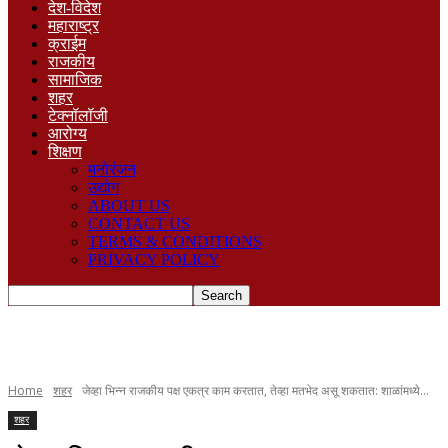
देश-विदेश
महाराष्ट्र
क्राईम
राजकीय
सामाजिक
शहर
टेक्नॉलॉजी
आरोग्य
शिक्षण
मनोरंजन
उद्योग
ABOUT US
CONTACT US
TERMS & CONDITIONS
PRIVACY POLICY
Home
शहर
जेव्हा भिन्न राजकीय पक्ष एकत्र काम करतात, तेव्हा मतभेद असू शकतात: शाळांमध्ये...
शहर