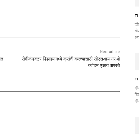
T
दौ
गो
अवघ
Next article
ात
सेमीकंडक्टर डिझाइनमध्ये क्रांती करण्यासाठी सीएसआयआरओ
क्वांटम एआय वापरते
T
दौ
ठि
दौ