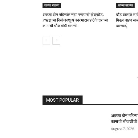
ताज्या बातम्या
ताज्या बातम्या
अवघ्या दोन महिन्यांत नव्या रस्त्याची तोडफोड;
दौंड शहरात सार
PWDच्या नियोजनशून्य कारभारासह ठेकेदाराच्या
पिऊन वाहन चाल
कामाची चौकशीची मागणी
कारवाई
MOST POPULAR
अवघ्या दोन महिन्य
कामाची चौकशीची 
August 7, 2026