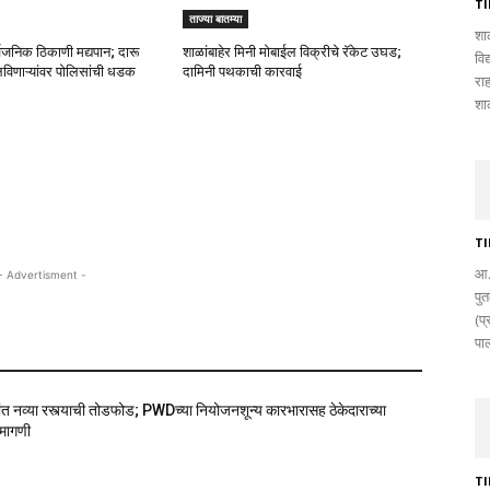
T
ताज्या बातम्या
शा
्वजनिक ठिकाणी मद्यपान; दारू
शाळांबाहेर मिनी मोबाईल विक्रीचे रॅकेट उघड;
विद
विणाऱ्यांवर पोलिसांची धडक
दामिनी पथकाची कारवाई
रा
शाळ
T
आ.
- Advertisment -
पु
(प्
पाल
ांत नव्या रस्त्याची तोडफोड; PWDच्या नियोजनशून्य कारभारासह ठेकेदाराच्या
मागणी
T