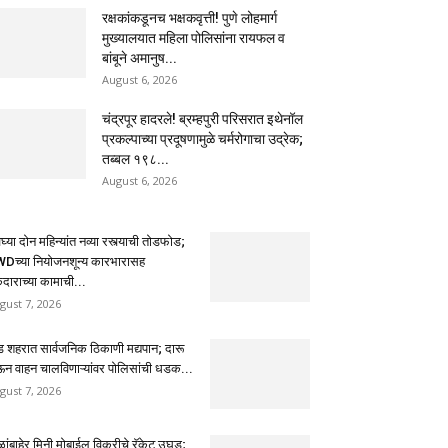
रक्षकांकडूनच भक्षकवृत्ती! पुणे लोहमार्ग
मुख्यालयात महिला पोलिसांना रायफल व
बांबूने अमानुष...
August 6, 2026
चंद्रपूर हादरले! ब्रम्हपुरी परिसरात इथेनॉल
प्रकल्पाच्या प्रदूषणामुळे चर्मरोगाचा उद्रेक;
तब्बल १९८...
August 6, 2026
्या दोन महिन्यांत नव्या रस्त्याची तोडफोड;
Dच्या नियोजनशून्य कारभारासह
ेदाराच्या कामाची...
gust 7, 2026
ंड शहरात सार्वजनिक ठिकाणी मद्यपान; दारू
ऊन वाहन चालविणाऱ्यांवर पोलिसांची धडक...
gust 7, 2026
ळांबाहेर मिनी मोबाईल विक्रीचे रॅकेट उघड;