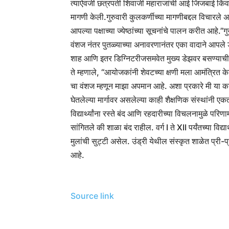
त्याऐवजी छत्रपती शिवाजी महाराजांची आई जिजबाई किंवा
मागणी केली.
गुरुवारी कुलकर्णीच्या मागणीबद्दल विचारल
आपल्या पक्षाच्या ज्येष्ठांच्या सूचनांचे पालन करीत आहे.”
ग
वंशज नंतर पुतळ्याच्या अनावरणानंतर एका वादाने आपले 
शाह आणि इतर डिग्निटरीजसमवेत मुख्य डेझवर बसण्याची 
ते म्हणाले, “आयोजकांनी शेवटच्या क्षणी मला आमंत्रित क
चा वंशज म्हणून माझा अपमान आहे. अशा प्रकारे मी या कार
घेतलेल्या मार्गावर असलेल्या काही शैक्षणिक संस्थांनी 
विद्यार्थ्यांना रस्ते बंद आणि रहदारीच्या विचलनामुळे परिण
सांगितले की शाळा बंद राहील. वर्ग I ते XII पर्यंतच्या व
मुलांची सुट्टी असेल. उंड्री येथील संस्कृत शाळेत प्री-प्
आहे.
Source link