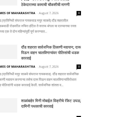
ठेकेदाराच्या कामाची चौकशीची मागणी
IMES OF MAHARASHTRA
-
August 7, 2026
0
ंड:(प्रतिनिधी संघराज गायकवाड मयुर साळवे) दौंड शहरातील
पाळवाडी रोडवरील रुचिरा हॉटेल ते सराफ बंगला या दरम्यानचा रस्ता
्या एक ते दोन महिन्यांपूर्वी पूर्ण करण्यात...
दौंड शहरात सार्वजनिक ठिकाणी मद्यपान; दारू
पिऊन वाहन चालविणाऱ्यांवर पोलिसांची धडक
कारवाई
IMES OF MAHARASHTRA
-
August 7, 2026
0
ंड:(प्रतिनिधी मयूर साळवे संघराज गायकवाड) दौंड शहरात सार्वजनिक
काणी मद्यपान करणाऱ्या तसेच दारू पिऊन वाहन चालविणाऱ्यांविरोधात
ंड पोलिसांनी धडक कारवाई केली. सार्वजनिक शांतता व...
शाळांबाहेर मिनी मोबाईल विक्रीचे रॅकेट उघड;
दामिनी पथकाची कारवाई