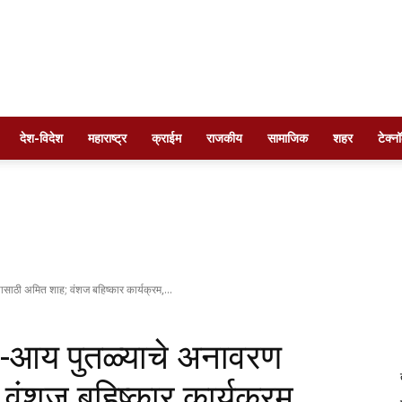
Times
देश-विदेश
महाराष्ट्र
क्राईम
राजकीय
सामाजिक
शहर
टेक्न
of
ाठी अमित शाह; वंशज बहिष्कार कार्यक्रम,...
ो-आय पुतळ्याचे अनावरण
maharashtra
वंशज बहिष्कार कार्यक्रम,