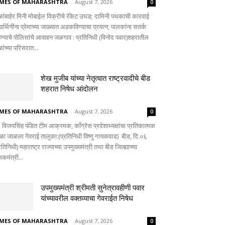
IMES OF MAHARASHTRA
-
August 7, 2026
0
ळांबाहेर मिनी मोबाईल विक्रीचे रॅकेट उघड; दामिनी पथकाची कारवाई
्यार्थिनींना प्रेमाच्या जाळ्यात अडकविण्याचा प्रयत्न; पालकांना सतर्क
हण्याचे पोलिसांचे आवाहन जळगाव : प्रतिनिधी (विनोद पवार)शहरातील
ांच्या परिसरात...
शेख मुजीब यांच्या नेतृत्वात राष्ट्रवादीचे बीड
शहरात निषेध आंदोलन
IMES OF MAHARASHTRA
-
August 7, 2026
0
 विजयसिंह पंडित टीम आक्रमक, काँग्रेस प्रदेशाध्यक्षांचा प्रतिकात्मक
तळा जाळला गेवराई तालुका:(प्रतिनिधी विष्णु गायकवाड) बीड, दि.०६
रतिनिधी) महाराष्ट्र राज्याच्या उपमुख्यमंत्री तथा बीड जिल्ह्याच्या
कमंत्री...
उपमुख्यमंत्री श्रीमती सुनेत्रावहीणी पवार
यांच्यावरील वक्तव्याचा गेवराईत निषेध
IMES OF MAHARASHTRA
-
August 7, 2026
0