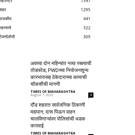
महाराष्ट्र
1347
शहर
1295
राजकीय
441
महत्त्वाचे
322
टेक्नॉलॉजी
309
अवघ्या दोन महिन्यांत नव्या रस्त्याची
तोडफोड; PWDच्या नियोजनशून्य
कारभारासह ठेकेदाराच्या कामाची
चौकशीची मागणी
TIMES OF MAHARASHTRA
-
August 7, 2026
0
दौंड शहरात सार्वजनिक ठिकाणी
मद्यपान; दारू पिऊन वाहन
चालविणाऱ्यांवर पोलिसांची धडक
कारवाई
TIMES OF MAHARASHTRA
-