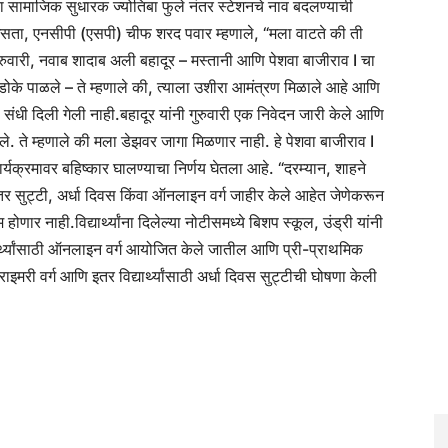
 सामाजिक सुधारक ज्योतिबा फुले नंतर स्टेशनचे नाव बदलण्याची
े असता, एनसीपी (एसपी) चीफ शरद पवार म्हणाले, “मला वाटते की ती
ुरुवारी, नवाब शादाब अली बहादूर – मस्तानी आणि पेशवा बाजीराव I चा
डोके पाळले – ते म्हणाले की, त्याला उशीरा आमंत्रण मिळाले आहे आणि
संधी दिली गेली नाही.
बहादूर यांनी गुरुवारी एक निवेदन जारी केले आणि
ेले. ते म्हणाले की मला डेझवर जागा मिळणार नाही.
हे पेशवा बाजीराव I
्यक्रमावर बहिष्कार घालण्याचा निर्णय घेतला आहे. “
दरम्यान, शाहने
एकतर सुट्टी, अर्धा दिवस किंवा ऑनलाइन वर्ग जाहीर केले आहेत जेणेकरून
ाम होणार नाही.
विद्यार्थ्यांना दिलेल्या नोटीसमध्ये बिशप स्कूल, उंड्री यांनी
िद्यार्थ्यांसाठी ऑनलाइन वर्ग आयोजित केले जातील आणि प्री-प्राथमिक
राइमरी वर्ग आणि इतर विद्यार्थ्यांसाठी अर्धा दिवस सुट्टीची घोषणा केली