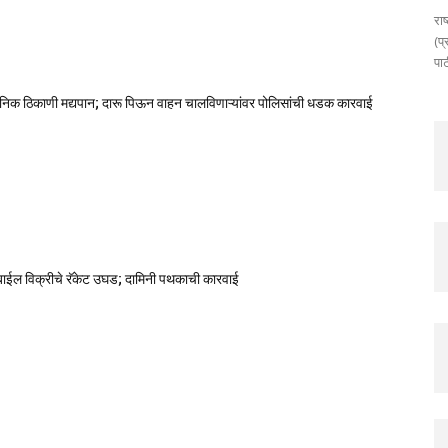
राष
(प्
पार
जनिक ठिकाणी मद्यपान; दारू पिऊन वाहन चालविणाऱ्यांवर पोलिसांची धडक कारवाई
मोबाईल विक्रीचे रॅकेट उघड; दामिनी पथकाची कारवाई