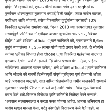
पुनर्वसन अधिनियम २०१ 2013 या दोन्हीच्या तरतुदीनुसार अधिग्रहण सुरू
होईल.”
ते म्हणाले की, एमआयडीसी कायद्यांतर्गत २०१ reghal च्या
पुनर्वसन धोरणानुसार नुकसान भरपाई दिली जाईल, ज्यात जमीन मालक,
प्रशिक्षण आणि नोकर्या, तसेच विस्थापित कुटुंबांच्या घरांसाठी 10%
विकसित भूखंडांचा समावेश आहे. “२०१ 2013 च्या कायद्यांतर्गत नुकसान
भरपाईमुळे जमिनीच्या नोंदणीकृत बाजार मूल्यापेक्षा चार पट सुनिश्चित
होईल,” असे अधिका official ्याने सांगितले की, प्रशासनाने 6,6००
कुटुंबे व्यापलेल्या १,, 3०० लाभार्थ्यांची यादी तयार केली आहे.
ते स्वेच्छेने
त्यांच्या भूमीसह विभक्त होणा those ्या विकसित भूखंडांच्या वाटपात
प्राधान्य देतील, असे ते म्हणाले. “हे धोरण प्रथम येणा, ्या, पहिल्या-
सर्व्हिसच्या आधाराचे पालन करेल,” असे अधिका official ्याने सांगितले
आणि जोडले की यावर्षी डिसेंबरपूर्वी संपूर्ण प्रक्रिया पूर्ण होण्याची अपेक्षा
आहे.
आश्वासन असूनही, सात बाधित खेड्यांमधील जमीन मालकांनी सध्याचे
नुकसान भरपाईचे पॅकेज नाकारले आहे आणि त्यांचा निषेध सुरू ठेवण्याचे
वचन दिले आहे.
विमंतल विरोधक कृति समितीचे जितेंद्र मेमने म्हणाले,
“अस्सल सल्लामसलत न करता फक्त घोषणा आहेत. आमचा अभिप्राय हा
आक्षेप म्हणून मानला गेला, परंतु कोणतेही निराकरण केले गेले नाही. या