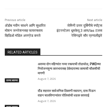
Previous article
Next article
अ‍ॅडोब नवीन साधने आणि सुधारित
जेमिनी उत्तर दुर्बिणीचे स्पॉट्स
मोशन जनरेशनसह फायरफ्लाय
इंटरस्टेलर धूमकेतू 3 आय/las टलस
व्हिडिओ मॉडेल अपग्रेड करते
रेसिंगद्वारे सौर प्रणालीद्वारे
RELATED ARTICLES
अवघ्या दोन महिन्यांत नव्या रस्त्याची तोडफोड; PWDच्या
नियोजनशून्य कारभारासह ठेकेदाराच्या कामाची चौकशीची
मागणी
August 7, 2026
ताज्या बातम्या
दौंड शहरात सार्वजनिक ठिकाणी मद्यपान; दारू पिऊन
वाहन चालविणाऱ्यांवर पोलिसांची धडक कारवाई
August 7, 2026
ताज्या बातम्या