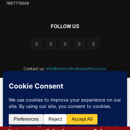
7887776668
FOLLOW US
Contact us:
info@timesofmaharashtra.co.in/
Web Design by:
MKdigitalseva.com
ABOUT US
CONTACT US
PRIVACY POLICY
TERMS & CONDITIONS