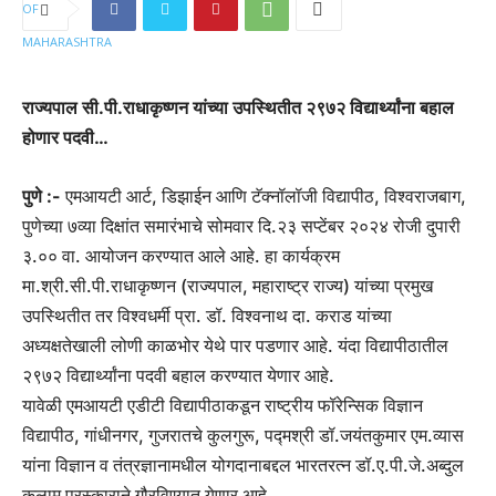
राज्यपाल सी.पी.राधाकृष्णन यांच्या उपस्थितीत २९७२ विद्यार्थ्यांना बहाल
होणार पदवी…
पुणे :-
एमआयटी आर्ट, डिझाईन आणि टॅक्‍नॉलॉजी विद्यापीठ, विश्वराजबाग,
पुणेच्या ७व्या दिक्षांत समारंभाचे सोमवार दि.२३ सप्टेंबर २०२४ रोजी दुपारी
३.०० वा. आयोजन करण्यात आले आहे. हा कार्यक्रम
मा.श्री.सी.पी.राधाकृष्णन (राज्यपाल, महाराष्ट्र राज्य) यांच्या प्रमुख
उपस्थितीत तर विश्वधर्मी प्रा. डॉ. विश्वनाथ दा. कराड यांच्या
अध्यक्षतेखाली लोणी काळभोर येथे पार पडणार आहे. यंदा विद्यापीठातील
२९७२ विद्यार्थ्यांना पदवी बहाल करण्यात येणार आहे.
यावेळी एमआयटी एडीटी विद्यापीठाकडून राष्ट्रीय फॉरेन्सिक विज्ञान
विद्यापीठ, गांधीनगर, गुजरातचे कुलगुरू, पद्मश्री डॉ.जयंतकुमार एम.व्यास
यांना विज्ञान व तंत्रज्ञानामधील योगदानाबद्दल भारतरत्न डॉ.ए.पी.जे.अब्दुल
कलाम पुरस्काराने गौरविण्यात येणार आहे.