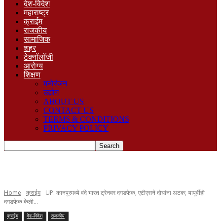
देश-विदेश
महाराष्ट्र
क्राईम
राजकीय
सामाजिक
शहर
टेक्नॉलॉजी
आरोग्य
शिक्षण
मनोरंजन
उद्योग
ABOUT US
CONTACT US
TERMS & CONDITIONS
PRIVACY POLICY
Home
क्राईम
UP: कानपूरमध्ये वंदे भारत ट्रेनवर दगडफेक, एटीएसने दोघांना अटक; यापूर्वीही
दगडफेक केली...
क्राईम
देश-विदेश
राजकीय