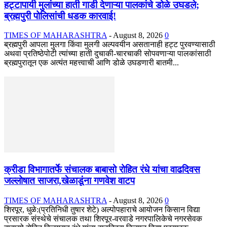
हट्टापायी मुलांच्या हाती गाडी देणाऱ्या पालकांचे डोळे उघडले;
ब्रह्मपुरी पोलिसांची धडक कारवाई!
TIMES OF MAHARASHTRA
-
August 8, 2026
0
ब्रह्मपुरी आपला मुलगा किंवा मुलगी अल्पवयीन असतानाही हट्ट पुरवण्यासाठी
अथवा प्रतिष्ठेपोटी त्यांच्या हाती दुचाकी-चारचाकी सोपवणाऱ्या पालकांसाठी
ब्रह्मपुरातून एक अत्यंत महत्त्वाची आणि डोळे उघडणारी बातमी...
क्रीडा विभागातर्फे संचालक बाबासो रोहित रंधे यांचा वाढदिवस
जल्लोषात साजरा,खेळाडूंना गणवेश वाटप
TIMES OF MAHARASHTRA
-
August 8, 2026
0
शिरपूर, धुळे:(प्रतिनिधी तुषार शेटे) अल्पोपहाराचे आयोजन किसान विद्या
प्रसारक संस्थेचे संचालक तथा शिरपूर-वरवाडे नगरपालिकेचे नगरसेवक