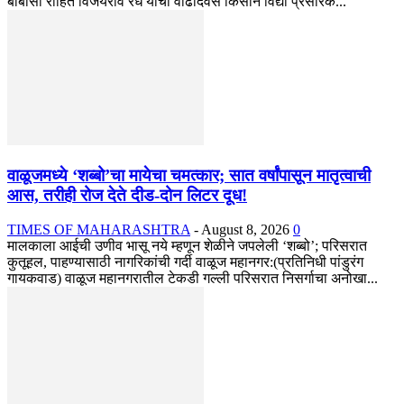
बाबासो रोहित विजयराव रंधे यांचा वाढदिवस किसान विद्या प्रसारक...
वाळूजमध्ये ‘शब्बो’चा मायेचा चमत्कार; सात वर्षांपासून मातृत्वाची
आस, तरीही रोज देते दीड-दोन लिटर दूध!
TIMES OF MAHARASHTRA
-
August 8, 2026
0
मालकाला आईची उणीव भासू नये म्हणून शेळीने जपलेली ‘शब्बो’; परिसरात
कुतूहल, पाहण्यासाठी नागरिकांची गर्दी वाळूज महानगर:(प्रतिनिधी पांडुरंग
गायकवाड) वाळूज महानगरातील टेकडी गल्ली परिसरात निसर्गाचा अनोखा...