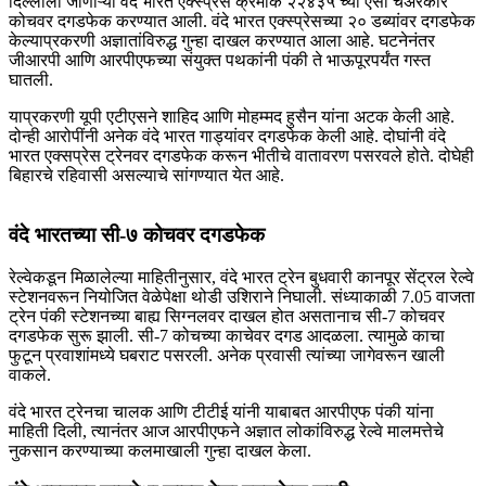
दिल्लीला जाणाऱ्या वंदे भारत एक्स्प्रेस क्रमांक २२४३५ च्या एसी चेअरकार
कोचवर दगडफेक करण्यात आली. वंदे भारत एक्स्प्रेसच्या २० डब्यांवर दगडफेक
केल्याप्रकरणी अज्ञातांविरुद्ध गुन्हा दाखल करण्यात आला आहे. घटनेनंतर
जीआरपी आणि आरपीएफच्या संयुक्त पथकांनी पंकी ते भाऊपूरपर्यंत गस्त
घातली.
याप्रकरणी यूपी एटीएसने शाहिद आणि मोहम्मद हुसैन यांना अटक केली आहे.
दोन्ही आरोपींनी अनेक वंदे भारत गाड्यांवर दगडफेक केली आहे. दोघांनी वंदे
भारत एक्सप्रेस ट्रेनवर दगडफेक करून भीतीचे वातावरण पसरवले होते. दोघेही
बिहारचे रहिवासी असल्याचे सांगण्यात येत आहे.
वंदे भारतच्या सी-७ कोचवर दगडफेक
रेल्वेकडून मिळालेल्या माहितीनुसार, वंदे भारत ट्रेन बुधवारी कानपूर सेंट्रल रेल्वे
स्टेशनवरून नियोजित वेळेपेक्षा थोडी उशिराने निघाली. संध्याकाळी 7.05 वाजता
ट्रेन पंकी स्टेशनच्या बाह्य सिग्नलवर दाखल होत असतानाच सी-7 कोचवर
दगडफेक सुरू झाली. सी-7 कोचच्या काचेवर दगड आदळला. त्यामुळे काचा
फुटून प्रवाशांमध्ये घबराट पसरली. अनेक प्रवासी त्यांच्या जागेवरून खाली
वाकले.
वंदे भारत ट्रेनचा चालक आणि टीटीई यांनी याबाबत आरपीएफ पंकी यांना
माहिती दिली, त्यानंतर आज आरपीएफने अज्ञात लोकांविरुद्ध रेल्वे मालमत्तेचे
नुकसान करण्याच्या कलमाखाली गुन्हा दाखल केला.