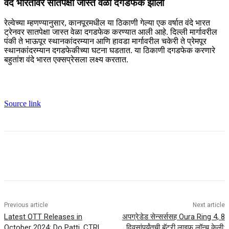
वंदे भारतावर सातपेक्षा जास्त वेळा दगडफेक झाली
रेल्वेच्या म्हणण्यानुसार, कानपूरमधील या ठिकाणी गेल्या एक वर्षात वंदे भारत
ट्रेनवर सातपेक्षा जास्त वेळा दगडफेक करण्यात आली आहे. दिल्ली मार्गावरील
पंकी ते भाऊपूर स्थानकांदरम्यान आणि हावडा मार्गावरील चकेरी ते प्रेमपूर
स्थानकांदरम्यान दगडफेकीच्या घटना घडतात. या ठिकाणी दगडफेक करणारे
बहुतांश वंदे भारत एक्सप्रेसला लक्ष्य करतात.
Source link
Previous article
Next article
Latest OTT Releases in
अपग्रेडेड सेन्सर्ससह Oura Ring 4, 8
October 2024: Do Patti, CTRL,
दिवसांपर्यंतची बॅटरी लाइफ लॉन्च केली: