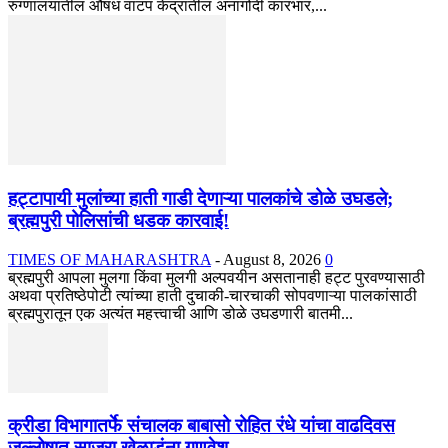
रुग्णालयातील औषध वाटप केंद्रातील अनागोंदी कारभार,...
हट्टापायी मुलांच्या हाती गाडी देणाऱ्या पालकांचे डोळे उघडले;
ब्रह्मपुरी पोलिसांची धडक कारवाई!
TIMES OF MAHARASHTRA
-
August 8, 2026
0
ब्रह्मपुरी आपला मुलगा किंवा मुलगी अल्पवयीन असतानाही हट्ट पुरवण्यासाठी
अथवा प्रतिष्ठेपोटी त्यांच्या हाती दुचाकी-चारचाकी सोपवणाऱ्या पालकांसाठी
ब्रह्मपुरातून एक अत्यंत महत्त्वाची आणि डोळे उघडणारी बातमी...
क्रीडा विभागातर्फे संचालक बाबासो रोहित रंधे यांचा वाढदिवस
जल्लोषात साजरा,खेळाडूंना गणवेश...