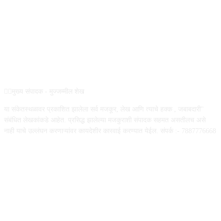
REG NO :
ABOUT US
✍🏻मुख्य संपादक - मुज्जम्मील शेख
या संकेतस्थळावर प्रकाशित झालेला सर्व मजकूर, लेख आणि त्याचे हक्क , जबाबदारी''
संबंधित लेखकांकडे आहेत. प्रसिद्ध झालेल्या मजकुराशी संपादक सहमत असतीलच असे
नाही याचे उल्लंघन करणाऱ्यांवर कायदेशीर कारवाई करण्यात येईल. संपर्क :- 7887776668
FOLLOW US