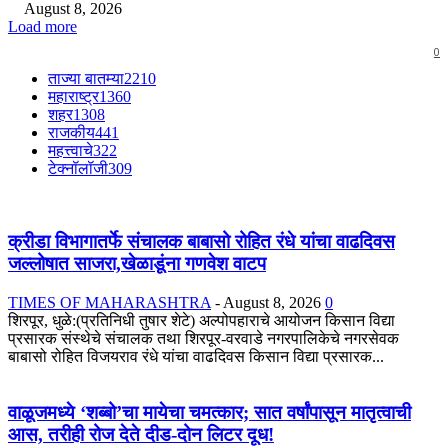
August 8, 2026
Load more
0
ताज्या बातम्या
2210
महाराष्ट्र
1360
शहर
1308
राजकीय
441
महत्त्वाचे
322
टेक्नॉलॉजी
309
क्रीडा विभागातर्फे संचालक बाबासो रोहित रंधे यांचा वाढदिवस
जल्लोषात साजरा,खेळाडूंना गणवेश वाटप
TIMES OF MAHARASHTRA
-
August 8, 2026
0
शिरपूर, धुळे:(प्रतिनिधी तुषार शेटे) अल्पोपहाराचे आयोजन किसान विद्या
प्रसारक संस्थेचे संचालक तथा शिरपूर-वरवाडे नगरपालिकेचे नगरसेवक
बाबासो रोहित विजयराव रंधे यांचा वाढदिवस किसान विद्या प्रसारक...
वाळूजमध्ये ‘शब्बो’चा मायेचा चमत्कार; सात वर्षांपासून मातृत्वाची
आस, तरीही रोज देते दीड-दोन लिटर दूध!