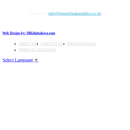
Contact us:
info@timesofmaharashtra.co.in/
Web Design by:
MKdigitalseva.com
ABOUT US
CONTACT US
PRIVACY POLICY
TERMS & CONDITIONS
Select Language
▼