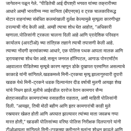
जागेवरुन पळून गेले. “पीडितेची आई दीपश्री भगवत यांच्या तक्रारीच्या
आधारे आम्ही भारतीय्य न्य्या सानिता (बीएनएस) व ट्रक चालकाविरूद्ध
मोटार वाहनांच्या संबंधित कलमांखाली दुर्लक्ष केल्यामुळे मृत्यूला कारणीभूत
ठरल्याची नोंद केली आहे.
आम्ही त्याचा शोध घेत आहोत, “अधिकारी
म्हणाला.
पोलिसांनी ट्रकला चालना दिली आहे आणि प्रादेशिक परिवहन
कार्यालय (आरटीओ) च्या तांत्रिक तज्ञाने त्याची तपासणी केली आहे.
त्याच्या नोंदणी क्रमांकाच्या आधारे, एक पोलिस पथक आपला मालक आणि
ड्रायव्हरचा शोध घेत आहे.
ससून जनरल हॉस्पिटल, आगाऊ पोस्टमॉर्टम
अहवालात पीडितेच्या मृत्यूचे कारण म्हणून डोके दुखापत प्रमाणित असल्याचे
काकाडे यांनी सांगितले.
खडकमध्ये मिनी-ट्रकचा मृत्यू झाला
गुरुवारी दुपारी
खडक येथे मिनी-ट्रकने धडक दिल्यानंतर दीड वर्षाची मुलगी आयझा शेख
यांचे निधन झाले.
मुलीचे आईवडील दररोज वेतन कामगार सैन्य
क्षेत्राजवळील कामगारांच्या वसाहतीत राहतात, अशी माहिती पोलिसांनी
दिली. “आयझा, तिची मोठी बहीण आणि इतर कामगारांची काही मुले
रस्त्यावर खेळत होती आणि अपघात झाल्यावर त्यांच्या माता जवळच गप्पा
मारत होती,” खाडकी पोलिसांच्या वरिष्ठ पोलिस निरीक्षक दिलपागारे यांनी
टीओआयला सांगितले.
मिनी-ट्रकच्या क्लीनरने मुलांना शोधून काढले आणि