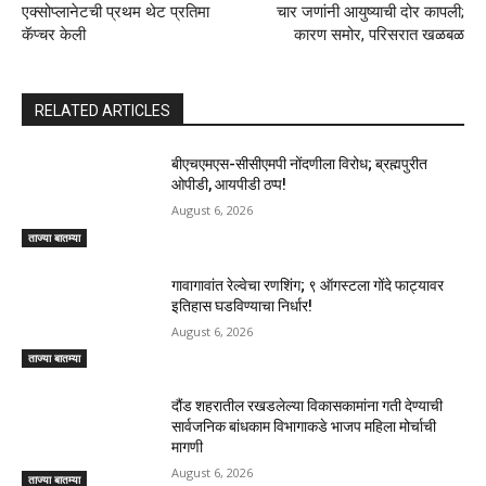
एक्सोप्लानेटची प्रथम थेट प्रतिमा
चार जणांनी आयुष्याची दोर कापली;
कॅप्चर केली
कारण समोर, परिसरात खळबळ
RELATED ARTICLES
बीएचएमएस-सीसीएमपी नोंदणीला विरोध; ब्रह्मपुरीत
ओपीडी, आयपीडी ठप्प!
August 6, 2026
ताज्या बातम्या
गावागावांत रेल्वेचा रणशिंग; ९ ऑगस्टला गोंदे फाट्यावर
इतिहास घडविण्याचा निर्धार!
August 6, 2026
ताज्या बातम्या
दौंड शहरातील रखडलेल्या विकासकामांना गती देण्याची
सार्वजनिक बांधकाम विभागाकडे भाजप महिला मोर्चाची
मागणी
August 6, 2026
ताज्या बातम्या