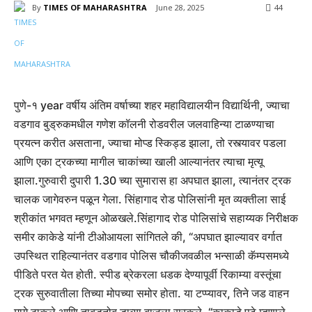
By
TIMES OF MAHARASHTRA
June 28, 2025
44
पुणे-१ year वर्षीय अंतिम वर्षाच्या शहर महाविद्यालयीन विद्यार्थिनी, ज्याचा
वडगाव बुड्रुकमधील गणेश कॉलनी रोडवरील जलवाहिन्या टाळण्याचा
प्रयत्न करीत असताना, ज्याचा मोप्ड स्किड्ड झाला, तो रस्त्यावर पडला
आणि एका ट्रकच्या मागील चाकांच्या खाली आल्यानंतर त्याचा मृत्यू
झाला.
गुरुवारी दुपारी 1.30 च्या सुमारास हा अपघात झाला, त्यानंतर ट्रक
चालक जागेवरुन पळून गेला. सिंहागाद रोड पोलिसांनी मृत व्यक्तीला साई
श्रीकांत भगवत म्हणून ओळखले.
सिंहागाद रोड पोलिसांचे सहाय्यक निरीक्षक
समीर काकेडे यांनी टीओआयला सांगितले की, “अपघात झाल्यावर वर्गात
उपस्थित राहिल्यानंतर वडगाव पोलिस चौकीजवळील भन्साळी कॅम्पसमध्ये
पीडिते परत येत होती. स्पीड ब्रेकरला धडक देण्यापूर्वी रिकाम्या वस्तूंचा
ट्रक सुरुवातीला तिच्या मोपच्या समोर होता.
या टप्प्यावर, तिने जड वाहन