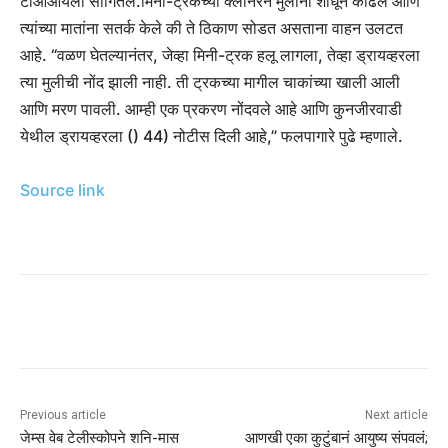
टीओआयला सांगितले.
मिनी-ट्रकच्या क्लीनरने मुलांना शोधून काढले आणि
त्यांच्या मातांना सतर्क केले की ते ठिकाण सोडत असताना वाहन उलटत
आहे. “वळण घेतल्यानंतर, जेव्हा मिनी-ट्रक हलू लागला, तेव्हा ड्रायव्हरला
त्या मुलीची नोंद झाली नाही. ती ट्रकच्या मागील चाकांच्या खाली आली
आणि मरण पावली. आम्ही एक प्रकरण नोंदवले आहे आणि कुनजीरवाडी
येथील ड्रायव्हरला () 44) नोटीस दिली आहे,” फलपागारे पुढे म्हणाले.
Source link
Previous article
Next article
जेम्स वेब टेलीस्कोपने शनि-मास
आणखी एका कुटुंबानं आयुष्य संपवलं;