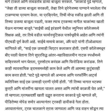
मागे टाकले आणि ताबडतोब डाव्या बाजूला सरकले. “
काकाडे पुढे म्हणाले,
“जेव्हा ती डाव्या बाजूला सरकली, तेव्हा तिने ड्रेनेजच्या पाण्याने भरलेला पॅच
टाळण्याचा प्रयत्न केला. या प्रक्रियेत, तिची मोप्ड स्कीड झाली आणि ती
तिच्या उजव्या बाजूला पडली, फक्त त्याच ट्रकच्या मागील चाकांच्या खाली
येऊन मागच्या बाजूने.”
साईची आई इरंडवणे येथील ज्युनियर कॉलेजमध्ये
शिक्षक आहे, तर तिचे वडील फार्मास्युटिकल पार्श्वभूमीचे आहेत आणि त्यांनी
पीएचडी पूर्ण केली आहे.
साईचे मामाचे काका, अ‍ॅमे घाटे यांनी टीओआयला
सांगितले की, “साई एक उत्साही थिएटर कलाकार होती. एसपी कॉलेजमधून
बीए पदवी घेताना तिने सुप्रसिद्ध आंतर-महाविद्यालयीन नाटक स्पर्धांमध्ये
सक्रियपणे भाग घेतला, पुरुशोटम करंदक आणि फिरोडिया करांडक. तिने
काही व्यावसायिक ड्रामसमध्येही काम केले आणि ती आमच्या कुटुंबातही
काम करत होती.
“
घाटे पुढे म्हणाले की अभ्यास आणि परफॉर्मिंग आर्ट्स
व्यतिरिक्त साई एक उत्साही प्राणी प्रेमी होती.
“ती तिच्या भागात भटक्या
कुत्री आणि मांजरींना खायला घालत असत आणि त्यांची काळजी घेत असे,”
तो म्हणाला.
प्रत्यक्षदर्शी खाती उद्धृत करताना काकाडे पुढे म्हणाले की,
पीडितेच्या मोपेड समोर आल्यानंतर ट्रकही डावीकडे गेला होता.
अपघातानंतर, ट्रक चालकाने त्रास जाणवला आणि जड वाहन सोडून त्या