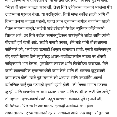
मागे टाकले आणि ताबडतोब डाव्या बाजूला सरकले. “
काकाडे पुढे म्हणाले,
“जेव्हा ती डाव्या बाजूला सरकली, तेव्हा तिने ड्रेनेजच्या पाण्याने भरलेला पॅच
टाळण्याचा प्रयत्न केला. या प्रक्रियेत, तिची मोप्ड स्कीड झाली आणि ती
तिच्या उजव्या बाजूला पडली, फक्त त्याच ट्रकच्या मागील चाकांच्या खाली
येऊन मागच्या बाजूने.”
साईची आई इरंडवणे येथील ज्युनियर कॉलेजमध्ये
शिक्षक आहे, तर तिचे वडील फार्मास्युटिकल पार्श्वभूमीचे आहेत आणि त्यांनी
पीएचडी पूर्ण केली आहे. साईचे मामाचे काका, अ‍ॅमे घाटे यांनी टीओआयला
सांगितले की, “साई एक उत्साही थिएटर कलाकार होती. एसपी कॉलेजमधून
बीए पदवी घेताना तिने सुप्रसिद्ध आंतर-महाविद्यालयीन नाटक स्पर्धांमध्ये
सक्रियपणे भाग घेतला, पुरुशोटम करंदक आणि फिरोडिया करांडक. तिने
काही व्यावसायिक ड्रामसमध्येही काम केले आणि ती आमच्या कुटुंबातही
काम करत होती.
“
घाटे पुढे म्हणाले की अभ्यास आणि परफॉर्मिंग आर्ट्स
व्यतिरिक्त साई एक उत्साही प्राणी प्रेमी होती.
“ती तिच्या भागात भटक्या
कुत्री आणि मांजरींना खायला घालत असत आणि त्यांची काळजी घेत असे,”
तो म्हणाला.
प्रत्यक्षदर्शी खाती उद्धृत करताना काकाडे पुढे म्हणाले की,
पीडितेच्या मोपेड समोर आल्यानंतर ट्रकही डावीकडे गेला होता.
अपघातानंतर, ट्रक चालकाने त्रास जाणवला आणि जड वाहन सोडून त्या