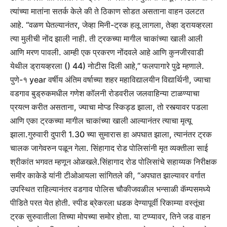
त्यांच्या मातांना सतर्क केले की ते ठिकाण सोडत असताना वाहन उलटत
आहे.
“वळण घेतल्यानंतर, जेव्हा मिनी-ट्रक हलू लागला, तेव्हा ड्रायव्हरला
त्या मुलीची नोंद झाली नाही. ती ट्रकच्या मागील चाकांच्या खाली आली
आणि मरण पावली. आम्ही एक प्रकरण नोंदवले आहे आणि कुनजीरवाडी
येथील ड्रायव्हरला () 44) नोटीस दिली आहे,” फलपागारे पुढे म्हणाले.
पुणे-१ year वर्षीय अंतिम वर्षाच्या शहर महाविद्यालयीन विद्यार्थिनी, ज्याचा
वडगाव बुड्रुकमधील गणेश कॉलनी रोडवरील जलवाहिन्या टाळण्याचा
प्रयत्न करीत असताना, ज्याचा मोप्ड स्किड्ड झाला, तो रस्त्यावर पडला
आणि एका ट्रकच्या मागील चाकांच्या खाली आल्यानंतर त्याचा मृत्यू
झाला.
गुरुवारी दुपारी 1.30 च्या सुमारास हा अपघात झाला, त्यानंतर ट्रक
चालक जागेवरुन पळून गेला. सिंहागाद रोड पोलिसांनी मृत व्यक्तीला साई
श्रीकांत भगवत म्हणून ओळखले.
सिंहागाद रोड पोलिसांचे सहाय्यक निरीक्षक
समीर काकेडे यांनी टीओआयला सांगितले की, “अपघात झाल्यावर वर्गात
उपस्थित राहिल्यानंतर वडगाव पोलिस चौकीजवळील भन्साळी कॅम्पसमध्ये
पीडिते परत येत होती. स्पीड ब्रेकरला धडक देण्यापूर्वी रिकाम्या वस्तूंचा
ट्रक सुरुवातीला तिच्या मोपच्या समोर होता.
या टप्प्यावर, तिने जड वाहन