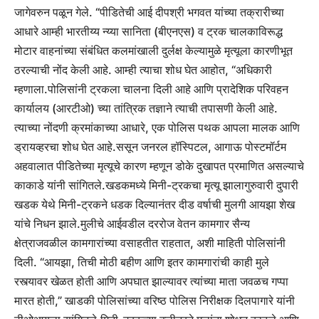
जागेवरुन पळून गेले. “पीडितेची आई दीपश्री भगवत यांच्या तक्रारीच्या
आधारे आम्ही भारतीय्य न्य्या सानिता (बीएनएस) व ट्रक चालकाविरूद्ध
मोटार वाहनांच्या संबंधित कलमांखाली दुर्लक्ष केल्यामुळे मृत्यूला कारणीभूत
ठरल्याची नोंद केली आहे.
आम्ही त्याचा शोध घेत आहोत, “अधिकारी
म्हणाला.
पोलिसांनी ट्रकला चालना दिली आहे आणि प्रादेशिक परिवहन
कार्यालय (आरटीओ) च्या तांत्रिक तज्ञाने त्याची तपासणी केली आहे.
त्याच्या नोंदणी क्रमांकाच्या आधारे, एक पोलिस पथक आपला मालक आणि
ड्रायव्हरचा शोध घेत आहे.
ससून जनरल हॉस्पिटल, आगाऊ पोस्टमॉर्टम
अहवालात पीडितेच्या मृत्यूचे कारण म्हणून डोके दुखापत प्रमाणित असल्याचे
काकाडे यांनी सांगितले.
खडकमध्ये मिनी-ट्रकचा मृत्यू झाला
गुरुवारी दुपारी
खडक येथे मिनी-ट्रकने धडक दिल्यानंतर दीड वर्षाची मुलगी आयझा शेख
यांचे निधन झाले.
मुलीचे आईवडील दररोज वेतन कामगार सैन्य
क्षेत्राजवळील कामगारांच्या वसाहतीत राहतात, अशी माहिती पोलिसांनी
दिली. “आयझा, तिची मोठी बहीण आणि इतर कामगारांची काही मुले
रस्त्यावर खेळत होती आणि अपघात झाल्यावर त्यांच्या माता जवळच गप्पा
मारत होती,” खाडकी पोलिसांच्या वरिष्ठ पोलिस निरीक्षक दिलपागारे यांनी