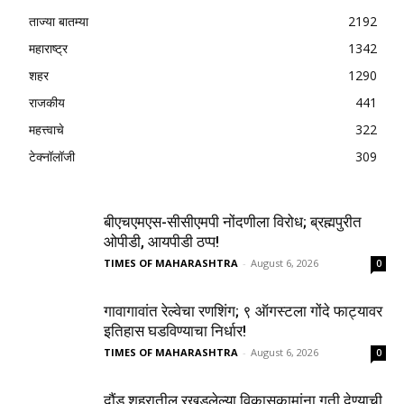
ताज्या बातम्या
2192
महाराष्ट्र
1342
शहर
1290
राजकीय
441
महत्त्वाचे
322
टेक्नॉलॉजी
309
बीएचएमएस-सीसीएमपी नोंदणीला विरोध; ब्रह्मपुरीत
ओपीडी, आयपीडी ठप्प!
TIMES OF MAHARASHTRA
-
August 6, 2026
0
गावागावांत रेल्वेचा रणशिंग; ९ ऑगस्टला गोंदे फाट्यावर
इतिहास घडविण्याचा निर्धार!
TIMES OF MAHARASHTRA
-
August 6, 2026
0
दौंड शहरातील रखडलेल्या विकासकामांना गती देण्याची