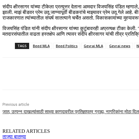
संदीप क्षीरसागर यांच्या टीकेला प्रत्युत्तर देताना आमदार विजयसिंह पंडित म्हण
झाली. माझं बीडवर प्रेम उतू जाण्यापूर्वी बीडकरांचे माझ्यावर प्रेम उतू गेले आहे
राजकारणात त्यांच्यातील संघर्ष सातत्याने चर्चेत असतो. विकासकामांच्या मुद्द्या
विजयसिंह पंडित यांनी संदीप क्षीरसागर यांच्या कुटुंबावरही अप्रत्यक्ष टीका के
मतदारसंघातील वाढता हस्तक्षेप आणि त्यावर संदीप क्षीरसागर यांची तीव्र प्रत
TAGS
Beed MLA
Beed Politics
Gevrai MLA
Gevrai news
N
Share
Previous article
जात, उत्पन्न दाखल्यांसाठी साध्या कागदावरील प्रतिज्ञापत्र ग्राह्य; नागरिकांना मोठा दि
RELATED ARTICLES
ताज्या बातम्या