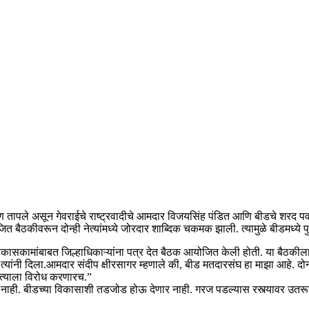
 तापले असून गेवराईचे राष्ट्रवादीचे आमदार विजयसिंह पंडित आणि बीडचे शरद पवारांच्
त बैठकीवरून दोन्ही नेत्यांमध्ये जोरदार शाब्दिक चकमक झाली. त्यामुळे बीडमध्ये पुन
ासकामांबाबत जिल्हाधिकाऱ्यांना पत्र देत बैठक आयोजित केली होती. या बैठकीला ब
यांनी दिला.आमदार संदीप क्षीरसागर म्हणाले की, बीड मतदारसंघ हा माझा आहे. दोन 
 त्याला विरोध करणारच.”
 येत नाही. बीडच्या विकासाशी तडजोड होऊ देणार नाही. गरज पडल्यास रस्त्यावर उत