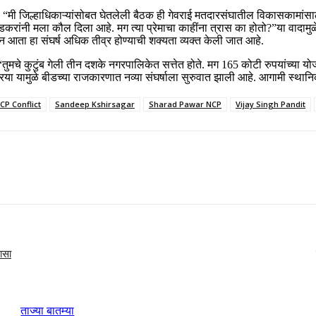
ाले, “मी जिल्हाधिकाऱ्यांसोबत घेतलेली बैठक ही गेवराई मतदारसंघातील विकासकामांसा
. बीडकरांनी मला कौल दिला आहे. मग त्या प्रेमाचा काहींना त्रास का होतो?”या वादामु
वरून आता हा संघर्ष अधिक तीव्र होण्याची शक्यता व्यक्त केली जात आहे.
ली. “तुमचे कुटुंब गेली तीन दशके नगरपालिकेत सत्तेत होते. मग 165 कोटी रुपयांच्य
िक्रिया यामुळे बीडच्या राजकारणात नव्या संघर्षाला सुरुवात झाली आहे. आगामी स
CP Conflict
Sandeep Kshirsagar
Sharad Pawar NCP
Vijay Singh Pandit
लासा
ताज्या बातम्या