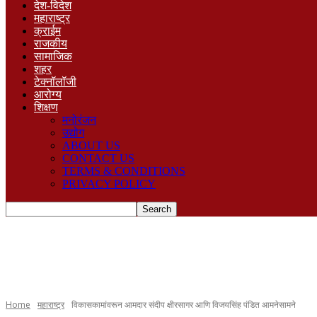
देश-विदेश
महाराष्ट्र
क्राईम
राजकीय
सामाजिक
शहर
टेक्नॉलॉजी
आरोग्य
शिक्षण
मनोरंजन
उद्योग
ABOUT US
CONTACT US
TERMS & CONDITIONS
PRIVACY POLICY
Home
महाराष्ट्र
विकासकामांवरून आमदार संदीप क्षीरसागर आणि विजयसिंह पंडित आमनेसामने