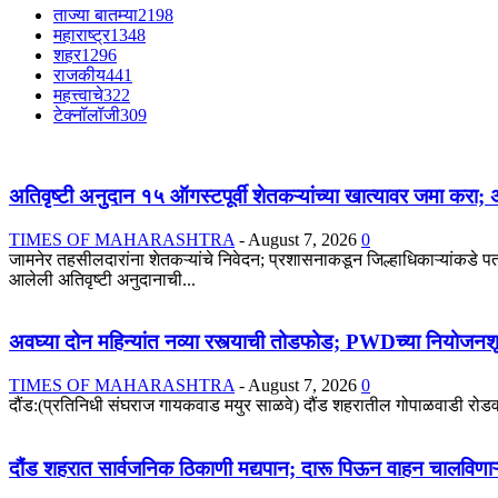
ताज्या बातम्या
2198
महाराष्ट्र
1348
शहर
1296
राजकीय
441
महत्त्वाचे
322
टेक्नॉलॉजी
309
अतिवृष्टी अनुदान १५ ऑगस्टपूर्वी शेतकऱ्यांच्या खात्यावर जमा कर
TIMES OF MAHARASHTRA
-
August 7, 2026
0
जामनेर तहसीलदारांना शेतकऱ्यांचे निवेदन; प्रशासनाकडून जिल्हाधिकाऱ्यांकडे प
आलेली अतिवृष्टी अनुदानाची...
अवघ्या दोन महिन्यांत नव्या रस्त्याची तोडफोड; PWDच्या नियोजनश
TIMES OF MAHARASHTRA
-
August 7, 2026
0
दौंड:(प्रतिनिधी संघराज गायकवाड मयुर साळवे) दौंड शहरातील गोपाळवाडी रोडवरील र
दौंड शहरात सार्वजनिक ठिकाणी मद्यपान; दारू पिऊन वाहन चालविणाऱ