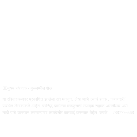
REG NO :
ABOUT US
✍🏻मुख्य संपादक - मुज्जम्मील शेख
या संकेतस्थळावर प्रकाशित झालेला सर्व मजकूर, लेख आणि त्याचे हक्क , जबाबदारी''
संबंधित लेखकांकडे आहेत. प्रसिद्ध झालेल्या मजकुराशी संपादक सहमत असतीलच असे
नाही याचे उल्लंघन करणाऱ्यांवर कायदेशीर कारवाई करण्यात येईल. संपर्क :- 7887776668