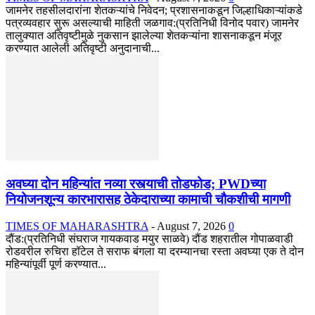
जामनेर तहसीलदारांना शेतकऱ्यांचे निवेदन; प्रशासनाकडून जिल्हाधिकाऱ्यांकडे
पत्रव्यवहार सुरू असल्याची माहिती जळगाव:(प्रतिनिधी विनोद पवार) जामनेर
तालुक्यात अतिवृष्टीमुळे नुकसान झालेल्या शेतकऱ्यांना शासनाकडून मंजूर
करण्यात आलेली अतिवृष्टी अनुदानाची...
अवघ्या दोन महिन्यांत नव्या रस्त्याची तोडफोड; PWDच्या
नियोजनशून्य कारभारासह ठेकेदाराच्या कामाची चौकशीची मागणी
TIMES OF MAHARASHTRA
-
August 7, 2026
0
दौंड:(प्रतिनिधी संघराज गायकवाड मयुर साळवे) दौंड शहरातील गोपाळवाडी
रोडवरील रुचिरा हॉटेल ते सराफ बंगला या दरम्यानचा रस्ता अवघ्या एक ते दोन
महिन्यांपूर्वी पूर्ण करण्यात...