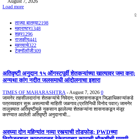
August 7, 2026
Load more
0
ताज्या बातम्या
2198
महाराष्ट्र
1348
शहर
1296
राजकीय
441
महत्त्वाचे
322
टेक्नॉलॉजी
309
अतिवृष्टी अनुदान १५ ऑगस्टपूर्वी शेतकऱ्यांच्या खात्यावर जमा करा;
अन्यथा कांग नदीत जलसमाधी आंदोलनाचा इशारा
TIMES OF MAHARASHTRA
-
August 7, 2026
0
जामनेर तहसीलदारांना शेतकऱ्यांचे निवेदन; प्रशासनाकडून जिल्हाधिकाऱ्यांकडे
पत्रव्यवहार सुरू असल्याची माहिती जळगाव:(प्रतिनिधी विनोद पवार) जामनेर
तालुक्यात अतिवृष्टीमुळे नुकसान झालेल्या शेतकऱ्यांना शासनाकडून मंजूर
करण्यात आलेली अतिवृष्टी अनुदानाची...
अवघ्या दोन महिन्यांत नव्या रस्त्याची तोडफोड; PWDच्या
नियोजनशून्य कारभारासह ठेकेदाराच्या कामाची चौकशीची मागणी