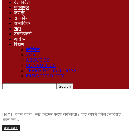
देश-विदेश
महाराष्ट्र
क्राईम
राजकीय
सामाजिक
शहर
टेक्नॉलॉजी
आरोग्य
शिक्षण
मनोरंजन
उद्योग
ABOUT US
CONTACT US
TERMS & CONDITIONS
PRIVACY POLICY
Home
ताज्या बातम्या
मुंबई कस्टम्सने परदेशी नागरिकाला ८ कोटी रुपयांचे कोकेन तस्करीसाठी
अटक केली...
ताज्या बातम्या