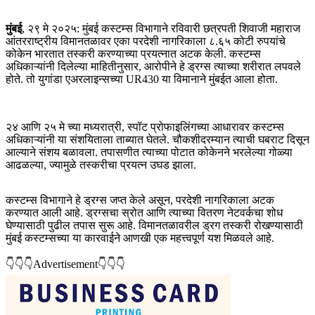
मुंबई
, २९ मे २०२५: मुंबई कस्टम्स विभागाने रविवारी छत्रपती शिवाजी महाराज
आंतरराष्ट्रीय विमानतळावर एका परदेशी नागरिकाला ८.६५ कोटी रुपयांचे
कोकेन भारतात तस्करी करण्याच्या प्रयत्नात अटक केली. कस्टम्स
अधिकाऱ्यांनी दिलेल्या माहितीनुसार, आरोपीने हे ड्रग्स त्याच्या शरीरात लपवले
होते. तो युगांडा एअरलाइन्सच्या UR430 या विमानाने मुंबईत आला होता.
२४ आणि २५ मे च्या मध्यरात्री, स्पॉट प्रोफाइलिंगच्या आधारावर कस्टम्स
अधिकाऱ्यांनी या संशयिताला ताब्यात घेतले. चौकशीदरम्यान त्याची घबराट दिसून
आल्याने संशय बळावला. तपासणीत त्याच्या पोटात कोकेनने भरलेल्या गोळ्या
आढळल्या, ज्यामुळे तस्करीचा प्रयत्न उघड झाला.
कस्टम्स विभागाने हे ड्रग्स जप्त केले असून, परदेशी नागरिकाला अटक
करण्यात आली आहे. ड्रग्सचा स्रोत आणि त्याच्या वितरण नेटवर्कचा शोध
घेण्यासाठी पुढील तपास सुरू आहे. विमानतळावरील ड्रग तस्करी रोखण्यासाठी
मुंबई कस्टम्सच्या या कारवाईने आणखी एक महत्त्वपूर्ण यश मिळवले आहे.
👇👇👇Advertisement👇👇👇