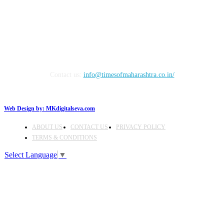
FOLLOW US
Contact us:
info@timesofmaharashtra.co.in/
Web Design by:
MKdigitalseva.com
ABOUT US
CONTACT US
PRIVACY POLICY
TERMS & CONDITIONS
Select Language
▼