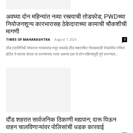
अवघ्या दोन महिन्यांत नव्या रस्त्याची तोडफोड; PWDच्या
नियोजनशून्य कारभारासह ठेकेदाराच्या कामाची चौकशीची
मागणी
TIMES OF MAHARASHTRA
-
August 7, 2026
0
दौंड:(प्रतिनिधी संघराज गायकवाड मयुर साळवे) दौंड शहरातील गोपाळवाडी रोडवरील रुचिरा
हॉटेल ते सराफ बंगला या दरम्यानचा रस्ता अवघ्या एक ते दोन महिन्यांपूर्वी पूर्ण करण्यात...
दौंड शहरात सार्वजनिक ठिकाणी मद्यपान; दारू पिऊन
वाहन चालविणाऱ्यांवर पोलिसांची धडक कारवाई