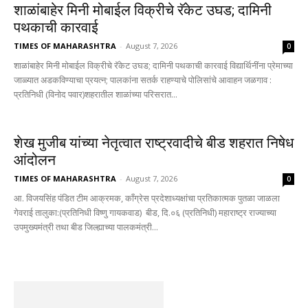
शाळांबाहेर मिनी मोबाईल विक्रीचे रॅकेट उघड; दामिनी
पथकाची कारवाई
TIMES OF MAHARASHTRA
-
August 7, 2026
0
शाळांबाहेर मिनी मोबाईल विक्रीचे रॅकेट उघड; दामिनी पथकाची कारवाई विद्यार्थिनींना प्रेमाच्या
जाळ्यात अडकविण्याचा प्रयत्न; पालकांना सतर्क राहण्याचे पोलिसांचे आवाहन जळगाव :
प्रतिनिधी (विनोद पवार)शहरातील शाळांच्या परिसरात...
शेख मुजीब यांच्या नेतृत्वात राष्ट्रवादीचे बीड शहरात निषेध
आंदोलन
TIMES OF MAHARASHTRA
-
August 7, 2026
0
आ. विजयसिंह पंडित टीम आक्रमक, काँग्रेस प्रदेशाध्यक्षांचा प्रतिकात्मक पुतळा जाळला
गेवराई तालुका:(प्रतिनिधी विष्णु गायकवाड) बीड, दि.०६ (प्रतिनिधी) महाराष्ट्र राज्याच्या
उपमुख्यमंत्री तथा बीड जिल्ह्याच्या पालकमंत्री...