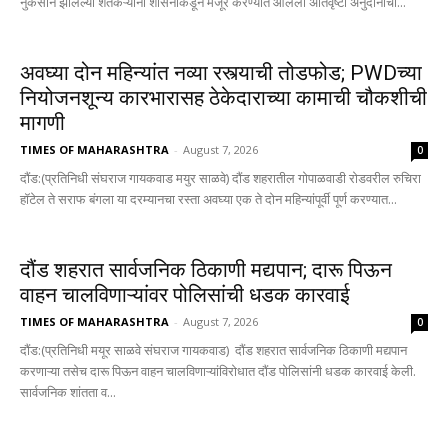
नुकसान झालेल्या शेतकऱ्यांना शासनाकडून मंजूर करण्यात आलेली अतिवृष्टी अनुदानाची...
अवघ्या दोन महिन्यांत नव्या रस्त्याची तोडफोड; PWDच्या
नियोजनशून्य कारभारासह ठेकेदाराच्या कामाची चौकशीची
मागणी
TIMES OF MAHARASHTRA
-
August 7, 2026
0
दौंड:(प्रतिनिधी संघराज गायकवाड मयुर साळवे) दौंड शहरातील गोपाळवाडी रोडवरील रुचिरा
हॉटेल ते सराफ बंगला या दरम्यानचा रस्ता अवघ्या एक ते दोन महिन्यांपूर्वी पूर्ण करण्यात...
दौंड शहरात सार्वजनिक ठिकाणी मद्यपान; दारू पिऊन
वाहन चालविणाऱ्यांवर पोलिसांची धडक कारवाई
TIMES OF MAHARASHTRA
-
August 7, 2026
0
दौंड:(प्रतिनिधी मयूर साळवे संघराज गायकवाड) दौंड शहरात सार्वजनिक ठिकाणी मद्यपान
करणाऱ्या तसेच दारू पिऊन वाहन चालविणाऱ्यांविरोधात दौंड पोलिसांनी धडक कारवाई केली.
सार्वजनिक शांतता व...