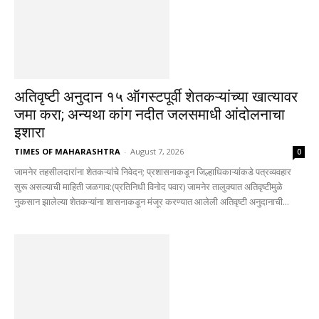
अतिवृष्टी अनुदान १५ ऑगस्टपूर्वी शेतकऱ्यांच्या खात्यावर
जमा करा; अन्यथा कांग नदीत जलसमाधी आंदोलनाचा
इशारा
TIMES OF MAHARASHTRA
-
August 7, 2026
0
जामनेर तहसीलदारांना शेतकऱ्यांचे निवेदन; प्रशासनाकडून जिल्हाधिकाऱ्यांकडे पत्रव्यवहार
सुरू असल्याची माहिती जळगाव:(प्रतिनिधी विनोद पवार) जामनेर तालुक्यात अतिवृष्टीमुळे
नुकसान झालेल्या शेतकऱ्यांना शासनाकडून मंजूर करण्यात आलेली अतिवृष्टी अनुदानाची...