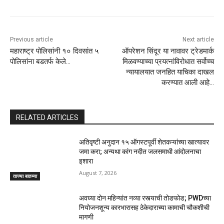
Previous article
Next article
महाराष्ट्र पोलिसांनी १० दिवसांत ५
ऑपरेशन सिंदूर या नावावर ट्रेडमार्क
पोलिसांना बडतर्फ केले…
मिळवण्याच्या प्रयत्नांविरोधात सर्वोच्च
न्यायालयात जनहित याचिका दाखल
करण्यात आली आहे…
RELATED ARTICLES
अतिवृष्टी अनुदान १५ ऑगस्टपूर्वी शेतकऱ्यांच्या खात्यावर
जमा करा; अन्यथा कांग नदीत जलसमाधी आंदोलनाचा
इशारा
August 7, 2026
ताज्या बातम्या
अवघ्या दोन महिन्यांत नव्या रस्त्याची तोडफोड; PWDच्या
नियोजनशून्य कारभारासह ठेकेदाराच्या कामाची चौकशीची
मागणी