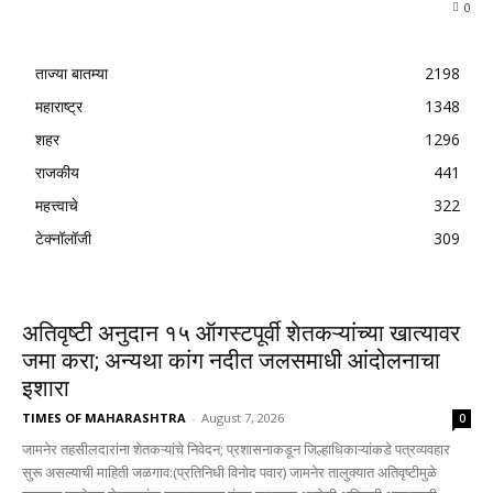
0
ताज्या बातम्या
2198
महाराष्ट्र
1348
शहर
1296
राजकीय
441
महत्त्वाचे
322
टेक्नॉलॉजी
309
अतिवृष्टी अनुदान १५ ऑगस्टपूर्वी शेतकऱ्यांच्या खात्यावर
जमा करा; अन्यथा कांग नदीत जलसमाधी आंदोलनाचा
इशारा
TIMES OF MAHARASHTRA
-
August 7, 2026
0
जामनेर तहसीलदारांना शेतकऱ्यांचे निवेदन; प्रशासनाकडून जिल्हाधिकाऱ्यांकडे पत्रव्यवहार
सुरू असल्याची माहिती जळगाव:(प्रतिनिधी विनोद पवार) जामनेर तालुक्यात अतिवृष्टीमुळे