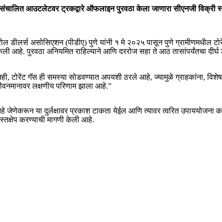
गॅस संचालित आउटलेटवर ट्रकद्वारे ऑफलाइन पुरवठा केला जाणारा सीएनजी विक्री 
्रोल डीलर्स असोसिएशन (पीडीए) पुणे यांनी १ मे २०२५ पासून पुणे ग्रामीणमधील टो
 केली आहे. पुरवठा अनियमित राहिल्याने आणि दररोज सहा ते आठ तासांपर्यंतचा दीर
ूनही, टोरेंट गॅस ही समस्या सोडवण्यात अपयशी ठरले आहे, ज्यामुळे ग्राहकांना, वि
 जीवनमानावर लक्षणीय परिणाम झाला आहे.”
 आहे जेणेकरून या दुर्लक्षावर प्रकाश टाकता येईल आणि त्यावर त्वरित उपाययोजना
तक्षेप करण्याची मागणी केली आहे.