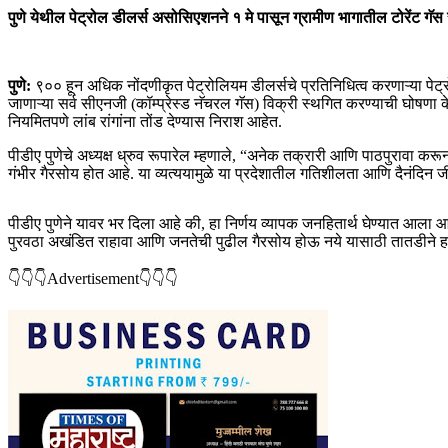
पुणे येथील पेट्रोल डीलर्स असोसिएशनने १ मे पासून ग्रामीण भागातील टोरेंट 
पुणे:
९०० हून अधिक नोंदणीकृत पेट्रोलियम डीलर्सचे प्रतिनिधित्व करणाऱ्या पेट
जाणाऱ्या सर्व सीएनजी (कॉम्प्रेस्ड नॅचरल गॅस) विक्री स्थगित करण्याची घोषणा
नियमितपणे लांब रांगांना तोंड देण्यास निराश आहेत.
पीडीए पुणेचे अध्यक्ष ध्रुव रूपारेल म्हणाले, “अनेक तक्रारी आणि पाठपुरावा कर
गंभीर गैरसोय होत आहे. या व्यत्ययामुळे या प्रदेशातील गतिशीलता आणि दैनंदिन
पीडीए पुणेने यावर भर दिला आहे की, हा निर्णय व्यापक जनहितार्थ घेण्यात आला
पुरवठा अखंडित राहावा आणि जनतेची पुढील गैरसोय होऊ नये यासाठी तातडीने हस्
👇👇👇Advertisement👇👇👇