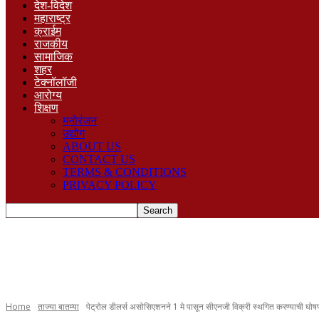
देश-विदेश
महाराष्ट्र
क्राईम
राजकीय
सामाजिक
शहर
टेक्नॉलॉजी
आरोग्य
शिक्षण
मनोरंजन
उद्योग
ABOUT US
CONTACT US
TERMS & CONDITIONS
PRIVACY POLICY
Home
ताज्या बातम्या
पेट्रोल डीलर्स असोसिएशनने 1 मे पासून सीएनजी विक्री स्थगित करण्याची घोषण