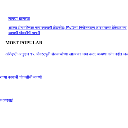
ताज्या बातम्या
अवघ्या दोन महिन्यांत नव्या रस्त्याची तोडफोड; PWDच्या नियोजनशून्य कारभारासह ठेकेदाराच्या
कामाची चौकशीची मागणी
MOST POPULAR
अतिवृष्टी अनुदान १५ ऑगस्टपूर्वी शेतकऱ्यांच्या खात्यावर जमा करा; अन्यथा कांग नदीत
ाराच्या कामाची चौकशीची मागणी
डक कारवाई