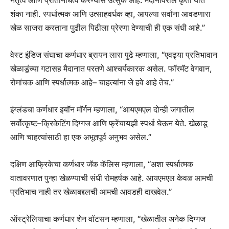
नेतृत्व आणि प्रतिनिधित्व करण्यास उत्सुक आहे. मैदानावरील कृती यात
शंका नाही. स्पर्धात्मक आणि उत्साहवर्धक व्हा, आपल्या सर्वांना आवडणारा
खेळ साजरा करताना पुढील पिढीला प्रेरणा देण्याची ही एक संधी आहे.”
वेस्ट इंडिज संघाचा कर्णधार ब्रायन लारा पुढे म्हणाला, “एवढ्या प्रतिभावान
खेळाडूंच्या गटासह मैदानात परतणे आश्चर्यकारक असेल. फॉरमॅट वेगवान,
रोमांचक आणि स्पर्धात्मक आहे– चाहत्यांना जे हवे आहे तेच.”
इंग्लंडचा कर्णधार इयॉन मॉर्गन म्हणाला, “आयएमएल दोन्ही जगातील
सर्वोत्कृष्ट–क्रिकेटिंग दिग्गज आणि फ्रेंचायझी स्पर्धा घेऊन येते. खेळाडू
आणि चाहत्यांसाठी हा एक अभूतपूर्व अनुभव असेल.”
दक्षिण आफ्रिकेचा कर्णधार जॅक कॅलिस म्हणाला, “अशा स्पर्धात्मक
वातावरणात पुन्हा खेळण्याची संधी रोमहर्षक आहे. आयएमएल केवळ आमची
प्रतिभाच नाही तर खेळाबद्दलची आमची आवडही दाखवेल.”
ऑस्ट्रेलियाचा कर्णधार शेन वॉटसन म्हणाला, “खेळातील अनेक दिग्गज