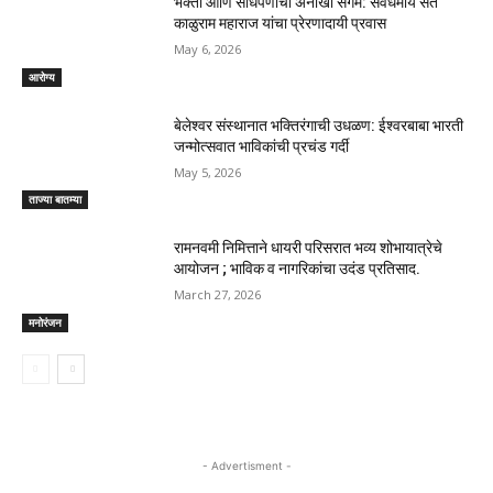
भक्ती आणि साधेपणाचा अनोखा संगम: सर्वधर्मीय संत
काळुराम महाराज यांचा प्रेरणादायी प्रवास
May 6, 2026
आरोग्य
बेलेश्वर संस्थानात भक्तिरंगाची उधळण: ईश्वरबाबा भारती
जन्मोत्सवात भाविकांची प्रचंड गर्दी
May 5, 2026
ताज्या बातम्या
रामनवमी निमित्ताने धायरी परिसरात भव्य शोभायात्रेचे
आयोजन ; भाविक व नागरिकांचा उदंड प्रतिसाद.
March 27, 2026
मनोरंजन
- Advertisment -