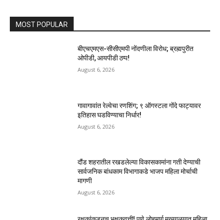
MOST POPULAR
बीएचएमएस-सीसीएमपी नोंदणीला विरोध; ब्रह्मपुरीत
ओपीडी, आयपीडी ठप्प!
August 6, 2026
गावागावांत रेल्वेचा रणशिंग; ९ ऑगस्टला गोंदे फाट्यावर
इतिहास घडविण्याचा निर्धार!
August 6, 2026
दौंड शहरातील रखडलेल्या विकासकामांना गती देण्याची
सार्वजनिक बांधकाम विभागाकडे भाजप महिला मोर्चाची
मागणी
August 6, 2026
रक्षकांकडूनच भक्षकवृत्ती! पुणे लोहमार्ग मुख्यालयात महिला