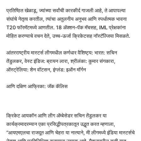
प्रतिष्ठित खेळाडू, ज्यांच्या सर्वांची कारकीर्द गाजली आहे, ते आपापल्या
संघांचे नेतृत्व करतील, त्यांचा अतुलनीय अनुभव आणि स्पर्धात्मक भावना
T20 फॉरमॅटमध्ये आणतील. 18 ॲक्शन-पॅक मॅचसह, IML प्रेक्षकांना
मोहित करण्याचे वचन देते, उच्च-ऊर्जा क्रिकेटसह नॉस्टॅल्जिया मिसळते.
आंतरराष्ट्रीय मास्टर्स लीगमधील कर्णधार वैशिष्ट्य: भारत: सचिन
तेंडुलकर, वेस्ट इंडिज: ब्रायन लारा, श्रीलंका: कुमार संगकारा,
ऑस्ट्रेलिया: शेन वॉटसन, इंग्लंड: इऑन मॉर्गन
आणि दक्षिण आफ्रिका: जॅक कॅलिस
क्रिकेट आयकॉन आणि लीग ॲम्बेसेडर सचिन तेंडुलकर या
कार्यक्रमादरम्यान एका प्रसिद्धीपत्रकातून उद्धृत करत म्हणाला,
“आयएमएलचा राजदूत आणि चेहरा या नात्याने, मी लीगमध्ये इंडिया मास्टर्सचे