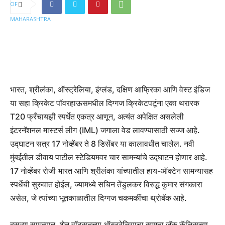
भारत, श्रीलंका, ऑस्ट्रेलिया, इंग्लंड, दक्षिण आफ्रिका आणि वेस्ट इंडिज
या सहा क्रिकेट पॉवरहाऊसमधील दिग्गज क्रिकेटपटूंना एका थरारक
T20 फ्रँचायझी स्पर्धेत एकत्र आणून, अत्यंत अपेक्षित असलेली
इंटरनॅशनल मास्टर्स लीग (IML) जगाला वेड लावण्यासाठी सज्ज आहे.
उद्घाटन सत्र 17 नोव्हेंबर ते 8 डिसेंबर या कालावधीत चालेल. नवी
मुंबईतील डीवाय पाटील स्टेडियमवर चार सामन्यांचे उद्घाटन होणार आहे.
17 नोव्हेंबर रोजी भारत आणि श्रीलंका यांच्यातील हाय-ऑक्टेन सामन्यासह
स्पर्धेची सुरुवात होईल, ज्यामध्ये सचिन तेंडुलकर विरुद्ध कुमार संगकारा
असेल, जे त्यांच्या भूतकाळातील दिग्गज चकमकींचा थ्रोबॅक आहे.
दुसऱ्या सामन्यात, शेन वॉटसनच्या ऑस्ट्रेलियाचा सामना जॅक कॅलिसच्या