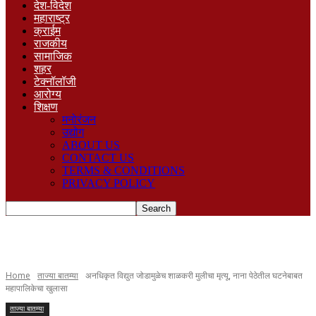
देश-विदेश
महाराष्ट्र
क्राईम
राजकीय
सामाजिक
शहर
टेक्नॉलॉजी
आरोग्य
शिक्षण
मनोरंजन
उद्योग
ABOUT US
CONTACT US
TERMS & CONDITIONS
PRIVACY POLICY
Home
ताज्या बातम्या
अनधिकृत विद्युत जोडामुळेच शाळकरी मुलीचा मृत्यू, नाना पेठेतील घटनेबाबत
महापालिकेचा खुलासा
ताज्या बातम्या