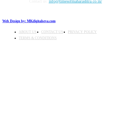
Contact us:
info@timesofmaharashtra.co.in/
Web Design by:
MKdigitalseva.com
ABOUT US
CONTACT US
PRIVACY POLICY
TERMS & CONDITIONS