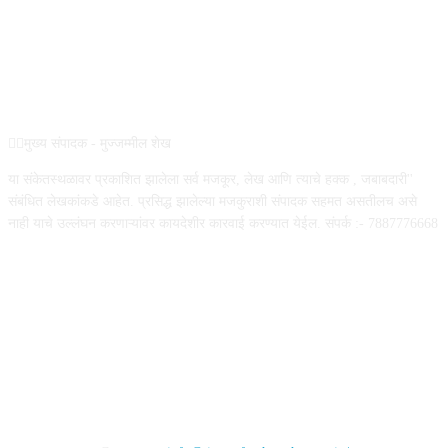
ABOUT US
✍🏻मुख्य संपादक - मुज्जम्मील शेख
या संकेतस्थळावर प्रकाशित झालेला सर्व मजकूर, लेख आणि त्याचे हक्क , जबाबदारी''
संबंधित लेखकांकडे आहेत. प्रसिद्ध झालेल्या मजकुराशी संपादक सहमत असतीलच असे
नाही याचे उल्लंघन करणाऱ्यांवर कायदेशीर कारवाई करण्यात येईल. संपर्क :- 7887776668
FOLLOW US