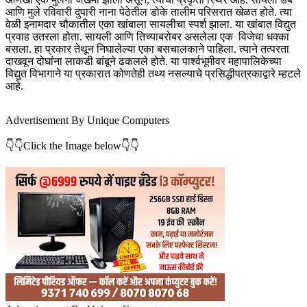
आणि मुले रविवारी दुपारी नाना पेठेतील डोके तालीम परिसरात खेळत होते. त्या
वेळी इनामदार चौकातील एका खांबाला सायलीचा स्पर्श झाला. या खांबात विद्युत
प्रवाह उतरला होता. सायली आणि तिच्याबरोबर असलेला एक विजेचा धक्का
बसला. हा प्रकार तेथून निघालेल्या एका बसचालकाने पाहिला. त्याने तत्परता
दाखवून दोघांना लाकडी बांबूने ढकलले होते. या पार्श्वभूमीवर महापालिकेच्या
विद्युत विभागाने या प्रकारात कोणतेही तथ्य नसल्याचे प्रसिद्धीपत्रकाद्वारे म्हटले
आहे.
Advertisement By Unique Computers
👇👇Click the Image below👇👇