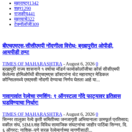
महाराष्ट्र
1342
शहर
1290
राजकीय
441
महत्त्वाचे
322
टेक्नॉलॉजी
309
बीएचएमएस-सीसीएमपी नोंदणीला विरोध; ब्रह्मपुरीत ओपीडी,
आयपीडी ठप्प!
TIMES OF MAHARASHTRA
-
August 6, 2026
0
ब्रह्मपुरी राज्य शासनाने १ वर्षाचा मॉडर्न फार्माकोलॉजीचा कोर्स सीसीएमपी
केलेल्या होमिओपॅथी बीएचएमएस डॉक्टरांना थेट महाराष्ट्र मेडिकल
कौन्सिलमध्ये एमएमसी नोंदणी देण्याचा निर्णय घेतला आहे या...
गावागावांत रेल्वेचा रणशिंग; ९ ऑगस्टला गोंदे फाट्यावर इतिहास
घडविण्याचा निर्धार!
TIMES OF MAHARASHTRA
-
August 6, 2026
0
सिन्नर तालुका रेल्वे कृती समितीच्या जनजागृती अभियानाला उत्स्फूर्त प्रतिसाद;
वकील संघ, SIMAसह विविध सामाजिक संघटनांचा जाहीर पाठिंबा सिन्नर, दि.
६ ऑगस्ट: नाशिक–पुणे सरळ रेल्वेमार्गाच्या मागणीसाठी...