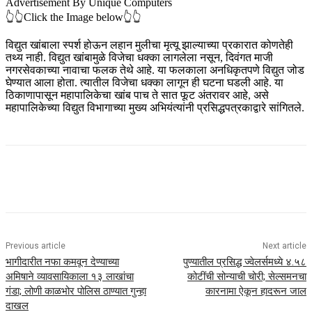
Advertisement By Unique Computers
👆👆Click the Image below👆👆
विद्युत खांबाला स्पर्श होऊन लहान मुलीचा मृत्यू झाल्याच्या प्रकारात कोणतेही
तथ्य नाही. विद्युत खांबामुळे विजेचा धक्का लागलेला नसून, दिवंगत माजी
नगरसेवकाच्या नावाचा फलक तेथे आहे. या फलकाला अनधिकृतपणे विद्युत जोड
घेण्यात आला होता. त्यातील विजेचा धक्का लागून ही घटना घडली आहे. या
ठिकाणापासून महापालिकेचा खांब पाच ते सात फूट अंतरावर आहे, असे
महापालिकेच्या विद्युत विभागाच्या मुख्य अभियंत्यांनी प्रसिद्धपत्रकाद्वारे सांगितले.
Previous article
Next article
भागीदारीत नफा कमवून देण्याच्या
पुण्यातील प्रसिद्ध ज्वेलर्समध्ये ४.५८
अमिषाने व्यावसायिकाला १३ लाखांचा
कोटींची सोन्याची चोरी; सेल्समनचा
गंडा; लोणी काळभोर पोलिस ठाण्यात गुन्हा
कारनामा ऐकून हादरून जाल
दाखल