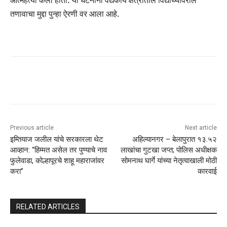
आत्महत्या केली होती. या घटनांनी वैद्यकीय क्षेत्रातील विद्यार्थ्यांवरील
तणावाचा मुद्दा पुन्हा ऐरणी वर आला आहे.
Previous article
Next article
इम्तियाज जलील यांचे सरकारला थेट
अहिल्यानगर – बेलापुरात १३.५२
आव्हान: “हिम्मत असेल तर पुण्याचे नाव
लाखांचा गुटखा जप्त; पोलिस अधीक्षक
फुलेवाडा, कोल्हापूरचे शाहू महाराजांवर
सोमनाथ घार्गे यांच्या नेतृत्वाखाली मोठी
करा”
कारवाई
RELATED ARTICLES