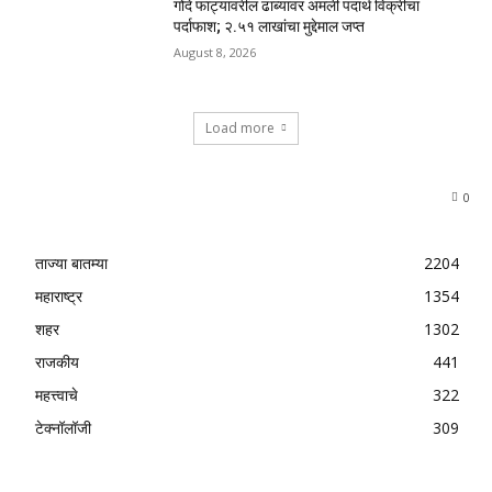
गोंदे फाट्यावरील ढाब्यावर अमली पदार्थ विक्रीचा
पर्दाफाश; २.५१ लाखांचा मुद्देमाल जप्त
August 8, 2026
Load more
0
ताज्या बातम्या
2204
महाराष्ट्र
1354
शहर
1302
राजकीय
441
महत्त्वाचे
322
टेक्नॉलॉजी
309