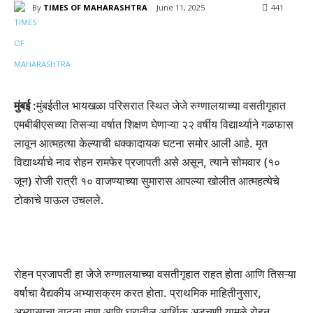
By
TIMES OF MAHARASHTRA
June 11, 2025
441
मुंबई
:मुंबईतील भायखळा परिसरात स्थित जेजे रुग्णालयाच्या वसतीगृहात
एमबीबीएसच्या तिसऱ्या वर्षात शिक्षण घेणाऱ्या २२ वर्षीय विद्यार्थ्याने गळफास
लावून आत्महत्या केल्याची धक्कादायक घटना समोर आली आहे. मृत
विद्यार्थ्याचे नाव रोहन रामफेर प्रजापती असे असून, त्याने सोमवार (१०
जून) रोजी रात्री १० वाजण्याच्या सुमारास आपल्या खोलीत आत्महत्येचे
टोकाचे पाऊल उचलले.
रोहन प्रजापती हा जेजे रुग्णालयाच्या वसतीगृहात राहत होता आणि तिसऱ्या
वर्षाचा वैद्यकीय अभ्यासक्रम करत होता. प्राथमिक माहितीनुसार,
अभ्यासाचा वाढता ताण आणि घरातील आर्थिक अडचणी यामुळे रोहन