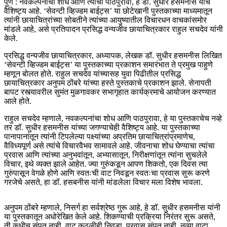
पुणे : नवकल्पनांचा शोध आणि त्यांचा पाठपुरावा, हे डॉ. सुधीर हसमनीस यांचे
वैशिष्ट्य आहे. ‘सेवन्टी व्हिज्डम बाईट्स’ या छोटेखानी पुस्तकाच्या माध्यमातून
त्यांनी छायाचित्रांच्या सोबतीने त्यांच्या आयुष्यातील विचारधन वाचकांसमोर
मांडले आहे, असे प्रतिपादन प्रसिद्ध वन्यजीव छायाचित्रकार राहुल सचदेव यांनी
केले.
प्रसिद्ध वन्यजीव छायाचित्रकार, अध्यापक, लेखक डॉ. सुधीर हसमनीस लिखित
‘सेवन्टी व्हिज्डम बाईट्स’ या पुस्तकाच्या प्रकाशन समारंभात ते प्रमुख पाहुणे
म्हणून बोलत होते. राहुल सचदेव यांच्यासह युवा पिढीतील प्रसिद्ध
छायाचित्रकार अनुपम ठोंबरे यांच्या हस्ते पुस्तकाचे प्रकाशन झाले. सेनापती
बापट रस्त्यावरील सुमंत मुळगावकर सभागृहात कार्यक्रमाचे आयोजन करण्यात
आले होते.
राहुल सचदेव म्हणाले, नवकल्पनांचा शोध आणि पाठपुरावा, हे या पुस्तकाचेच नव्हे
तर डॉ. सुधीर हसमनीस यांच्या जगण्याचेही वैशिष्ट्य आहे. या पुस्तकाच्या
पानापानांतून त्यांनी टिपलेल्या पक्ष्यांच्या अप्रतिम छायाचित्रांप्रमाणेच,
वैविध्यपूर्ण असे त्यांचे विचारवैभव सामावले आहे. जीवनाचा शोध घेण्याचा त्यांचा
प्रवास आणि त्यांच्या अनुभवांतून, अभ्यासातून, निरीक्षणांतून त्यांना सुचलेले
विचार, इथे व्यक्त झाले आहेत. ज्या गुरुंकडून आपण शिकतो, एक दिवस त्या
गुरुंपासून वेगळे होणे आणि स्वतःची वाट निवडून स्वतःचा प्रवास सुरू करणे
गरजेचे असते, हा डॉ. हसबनीस यांनी मांडलेला विचार मला विशेष भावला.
अनुपम ठोंबरे म्हणाले, निसर्ग हा सर्वश्रेष्ठ गुरू आहे, हे डॉ. सुधीर हसमनीस यांनी
या पुस्तकातून अधोरेखित केले आहे. शिकण्याची प्रक्रिया निरंतर सुरू असते,
ती कधीच संपत नाही. वाट कुठलीही निवडा, प्रवास संपत नाही. नव्या वाटा,