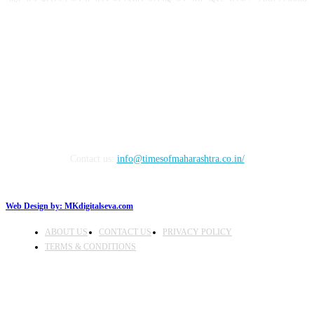
FOLLOW US
Contact us:
info@timesofmaharashtra.co.in/
Web Design by:
MKdigitalseva.com
ABOUT US
CONTACT US
PRIVACY POLICY
TERMS & CONDITIONS