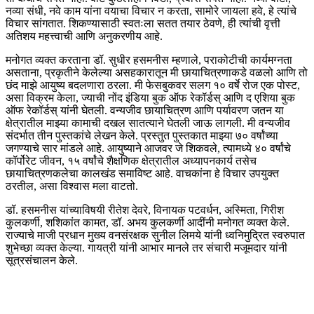
नव्या संधी, नवे काम यांना वयाचा विचार न करता, सामोरे जायला हवे, हे त्यांचे
विचार सांगतात. शिकण्यासाठी स्वतःला सतत तयार ठेवणे, ही त्यांची वृत्ती
अतिशय महत्त्वाची आणि अनुकरणीय आहे.
मनोगत व्यक्त करताना डॉ. सुधीर हसमनीस म्हणाले, पराकोटीची कार्यमग्नता
असताना, प्रकृतीने केलेल्या असहकारातून मी छायाचित्रणाकडे वळलो आणि तो
छंद माझे आयुष्य बदलणारा ठरला. मी फेसबुकवर सलग १० वर्षे रोज एक पोस्ट,
असा विक्रम केला, ज्याची नोंद इंडिया बुक ऑफ रेकॉर्डस्‌ आणि द एशिया बुक
ऑफ रेकॉर्डस्‌ यांनी घेतली. वन्यजीव छायाचित्रण आणि पर्यावरण जतन या
क्षेत्रातील माझ्या कामाची दखल सातत्याने घेतली जाऊ लागली. मी वन्यजीव
संदर्भात तीन पुस्तकांचे लेखन केले. प्रस्तुत पुस्तकात माझ्या ७० वर्षांच्या
जगण्याचे सार मांडले आहे. आयुष्याने आजवर जे शिकवले, त्यामध्ये ४० वर्षांचे
कॉर्पोरेट जीवन, १५ वर्षांचे शैक्षणिक क्षेत्रातील अध्यापनकार्य तसेच
छायाचित्रणकलेचा कालखंड समाविष्ट आहे. वाचकांना हे विचार उपयुक्त
ठरतील, असा विश्वास मला वाटतो.
डॉ. हसमनीस यांच्याविषयी रीतेश देवरे, विनायक पटवर्धन, अस्मिता, गिरीश
कुलकर्णी, शशिकांत कामत, डॉ. अभय कुलकर्णी आदींनी मनोगत व्यक्त केले.
राज्याचे माजी प्रधान मुख्य वनसंरक्षक सुनील लिमये यांनी ध्वनिमुद्रित स्वरुपात
शुभेच्छा व्यक्त केल्या. गायत्री यांनी आभार मानले तर संचारी मजूमदार यांनी
सूत्रसंचालन केले.