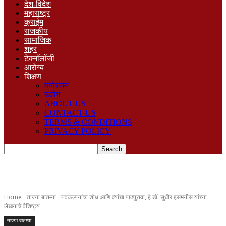
देश-विदेश
महाराष्ट्र
क्राईम
राजकीय
सामाजिक
शहर
टेक्नॉलॉजी
आरोग्य
शिक्षण
मनोरंजन
उद्योग
ABOUT US
CONTACT US
TERMS & CONDITIONS
PRIVACY POLICY
Home
ताज्या बातम्या
नवकल्पनांचा शोध आणि त्यांचा पाठपुरावा, हे डॉ. सुधीर हसमनीस यांच्या
लेखनाचे वैशिष्ट्य
ताज्या बातम्या