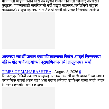
मालकाला आईची उणीव भासू नये म्हणून शेळीने जपलेली ‘शब्बो’; परिसरात
कुतूहल, पाहण्यासाठी नागरिकांची गर्दी वाळूज महानगर:(प्रतिनिधी पांडुरंग
गायकवाड) वाळूज महानगरातील टेकडी गल्ली परिसरात निसर्गाचा अनोखा...
आजच्या स्वार्थी जगात प्रामाणिकपणाचा जिवंत आदर्श सिन्नरच्या
बहिरू शेठ भजीवाल्यांच्या प्रामाणिकपणाची तालुकाभर चर्चा
TIMES OF MAHARASHTRA
-
August 8, 2026
0
सिन्नर:(प्रतिनिधी नवनाथ आव्हाड) आजच्या स्वार्थी आणि धावपळीच्या जगात
प्रामाणिक माणसं आहेत का? असा प्रश्न अनेकदा उपस्थित केला जातो. मात्र
सिन्नर शहरातील श्री दत्त कृपा...