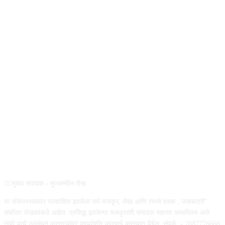
REG NO :
ABOUT US
✍🏻मुख्य संपादक - मुज्जम्मील शेख
या संकेतस्थळावर प्रकाशित झालेला सर्व मजकूर, लेख आणि त्याचे हक्क , जबाबदारी''
संबंधित लेखकांकडे आहेत. प्रसिद्ध झालेल्या मजकुराशी संपादक सहमत असतीलच असे
नाही याचे उल्लंघन करणाऱ्यांवर कायदेशीर कारवाई करण्यात येईल. संपर्क :- 7887776668