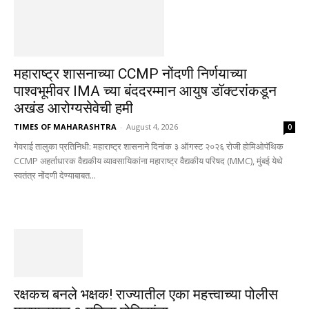
महाराष्ट्र शासनाच्या CCMP नोंदणी निर्णयाच्या
पाश्वभूमीवर IMA च्या बंददरम्मान आयुष डॉक्टरांकडून
अखंड आरोग्यसेवेची हमी
TIMES OF MAHARASHTRA
-
August 4, 2026
0
गेवराई तालुका प्रतिनिधी: महाराष्ट्र शासनाने दिनांक ३ ऑगस्ट २०२६ रोजी होमिओपॅथिक
CCMP अहर्ताधारक वैद्यकीय व्यावसायिकांना महाराष्ट्र वैद्यकीय परिषद (MMC), मुंबई येथे
स्वतंत्र नोंदणी देण्याबाबत...
रक्षकच बनले भक्षक! राज्यातील एका महत्त्वाच्या पोलीस