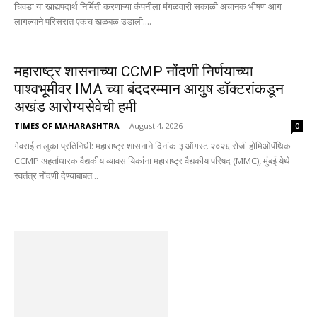
चिवडा या खाद्यपदार्थ निर्मिती करणाऱ्या कंपनीला मंगळवारी सकाळी अचानक भीषण आग
लागल्याने परिसरात एकच खळबळ उडाली....
महाराष्ट्र शासनाच्या CCMP नोंदणी निर्णयाच्या
पाश्वभूमीवर IMA च्या बंददरम्मान आयुष डॉक्टरांकडून
अखंड आरोग्यसेवेची हमी
TIMES OF MAHARASHTRA
-
August 4, 2026
0
गेवराई तालुका प्रतिनिधी: महाराष्ट्र शासनाने दिनांक ३ ऑगस्ट २०२६ रोजी होमिओपॅथिक
CCMP अहर्ताधारक वैद्यकीय व्यावसायिकांना महाराष्ट्र वैद्यकीय परिषद (MMC), मुंबई येथे
स्वतंत्र नोंदणी देण्याबाबत...