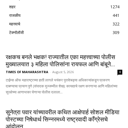
शहर
1274
राजकीय
441
महत्त्वाचे
322
टेक्नॉलॉजी
309
रक्षकच बनले भक्षक! राज्यातील एका महत्त्वाच्या पोलीस
मुख्यालयात ३ महिला पोलिसांना रायफल आणि बांबूने...
TIMES OF MAHARASHTRA
-
August 5, 2026
0
टाईम्स ऑफ महाराष्ट्रच्या हाती लागले भयंकर पुरावे!बड्या अधिकाऱ्यांकडून प्रकरण
दाबण्याचा प्रयत्न पुणे (संपादक मुज्जम्मील शेख): कायद्याचे रक्षण करणाऱ्या आणि महिलांच्या
सुरक्षेच्या आणाभाका घेणाऱ्या पोलीस दलाला...
सुनेत्रा पवार यांच्यावरील कथित आक्षेपार्ह सोशल मीडिया
पोस्टच्या निषेधार्थ सिन्नरमध्ये राष्ट्रवादी काँग्रेसचे
आंदोलन