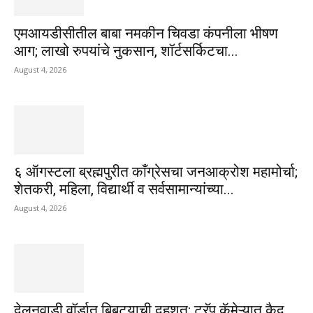
एमआयडीसीतील बाबा नमकीन चिवडा कंपनीला भीषण
आग; लाखो रुपयांचे नुकसान, शॉर्टसर्किटचा...
August 4, 2026
६ ऑगस्टला ब्रह्मपुरीत काँग्रेसचा जनआक्रोश महामोर्चा;
शेतकरी, महिला, विद्यार्थी व सर्वसामान्यांच्या...
August 4, 2026
देलनवाडी वॉर्डात बिबट्याची दहशत: ट्रॅप कॅमेऱ्यात कैद