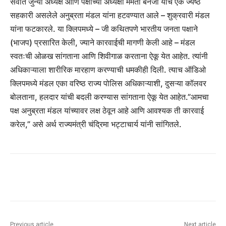
सर्वात जुन्या अध्यक्ष आणि पक्षाच्या अध्यक्षा ममता बॅनर्जी यांचे एक ज्येष्ठ
सहकारी असलेले अनुब्रता मंडल यांना हटवण्यात आले – शुक्रवारी मंडल
यांना फटकारले. या क्लिपमध्ये – जी कथितपणे भारतीय जनता पक्षाने
(भाजप) प्रसारित केली, ज्याने कारवाईची मागणी केली आहे – मंडल
स्वतःची ओळख सांगताना आणि शिवीगाळ करताना ऐकू येत आहेत. त्यांनी
अधिकाऱ्याला शारीरिक मारहाण करण्याची धमकीही दिली. त्याच ऑडिओ
क्लिपमध्ये मंडल एका वरिष्ठ राज्य पोलिस अधिकाऱ्याशी, दुसऱ्या कॉलवर
बोलताना, हलदार यांची बदली करण्यास सांगताना ऐकू येत आहेत.”आमचा
पक्ष अनुब्रता मंडल यांच्यावर लक्ष ठेवून आहे आणि आवश्यक ती कारवाई
करेल,” असे अर्थ राज्यमंत्री चंद्रिमा भट्टाचार्य यांनी सांगितले.
Previous article
Next article