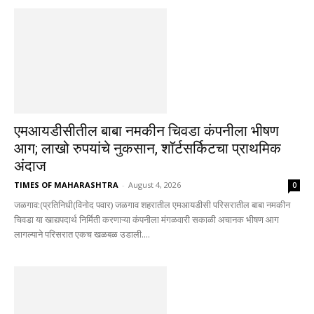
एमआयडीसीतील बाबा नमकीन चिवडा कंपनीला भीषण
आग; लाखो रुपयांचे नुकसान, शॉर्टसर्किटचा प्राथमिक
अंदाज
TIMES OF MAHARASHTRA
-
August 4, 2026
0
जळगाव:(प्रतिनिधी(विनोद पवार) जळगाव शहरातील एमआयडीसी परिसरातील बाबा नमकीन
चिवडा या खाद्यपदार्थ निर्मिती करणाऱ्या कंपनीला मंगळवारी सकाळी अचानक भीषण आग
लागल्याने परिसरात एकच खळबळ उडाली....