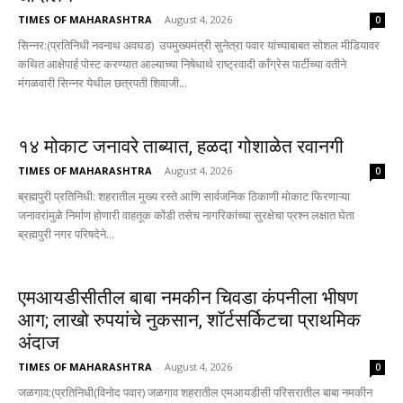
TIMES OF MAHARASHTRA
-
August 4, 2026
0
सिन्नर:(प्रतिनिधी नवनाथ अवघड) उपमुख्यमंत्री सुनेत्रा पवार यांच्याबाबत सोशल मीडियावर
कथित आक्षेपार्ह पोस्ट करण्यात आल्याच्या निषेधार्थ राष्ट्रवादी काँग्रेस पार्टीच्या वतीने
मंगळवारी सिन्नर येथील छत्रपती शिवाजी...
१४ मोकाट जनावरे ताब्यात, हळदा गोशाळेत रवानगी
TIMES OF MAHARASHTRA
-
August 4, 2026
0
ब्रह्मपुरी प्रतिनिधी: शहरातील मुख्य रस्ते आणि सार्वजनिक ठिकाणी मोकाट फिरणाऱ्या
जनावरांमुळे निर्माण होणारी वाहतूक कोंडी तसेच नागरिकांच्या सुरक्षेचा प्रश्न लक्षात घेता
ब्रह्मपुरी नगर परिषदेने...
एमआयडीसीतील बाबा नमकीन चिवडा कंपनीला भीषण
आग; लाखो रुपयांचे नुकसान, शॉर्टसर्किटचा प्राथमिक
अंदाज
TIMES OF MAHARASHTRA
-
August 4, 2026
0
जळगाव:(प्रतिनिधी(विनोद पवार) जळगाव शहरातील एमआयडीसी परिसरातील बाबा नमकीन