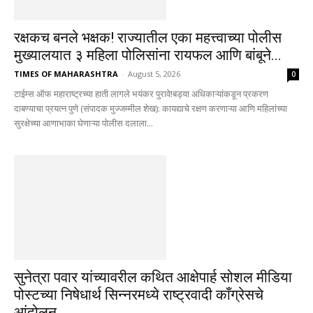
रक्षकच बनले भक्षक! राज्यातील एका महत्त्वाच्या पोलीस
मुख्यालयात ३ महिला पोलिसांना रायफल आणि बांबूने...
TIMES OF MAHARASHTRA
-
August 5, 2026
0
टाईम्स ऑफ महाराष्ट्रच्या हाती लागले भयंकर पुरावे!बड्या अधिकाऱ्यांकडून प्रकरण
दाबण्याचा प्रयत्न पुणे (संपादक मुज्जम्मील शेख): कायद्याचे रक्षण करणाऱ्या आणि महिलांच्या
सुरक्षेच्या आणाभाका घेणाऱ्या पोलीस दलाला...
सुनेत्रा पवार यांच्यावरील कथित आक्षेपार्ह सोशल मीडिया
पोस्टच्या निषेधार्थ सिन्नरमध्ये राष्ट्रवादी काँग्रेसचे
आंदोलन