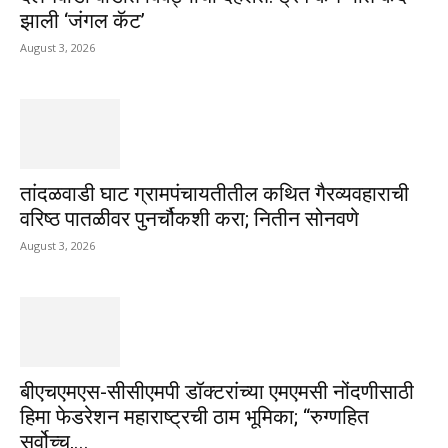
झाली ‘जंगल कॅट’
August 3, 2026
तांदळवाडी घाट ग्रामपंचायतीतील कथित गैरव्यवहाराची
वरिष्ठ पातळीवर पुनर्चौकशी करा; नितीन सोनवणे
August 3, 2026
बीएचएमएस-सीसीएमपी डॉक्टरांच्या एमएमसी नोंदणीसाठी
हिमा फेडरेशन महाराष्ट्रची ठाम भूमिका; “रुग्णहित
सर्वोच्च,...