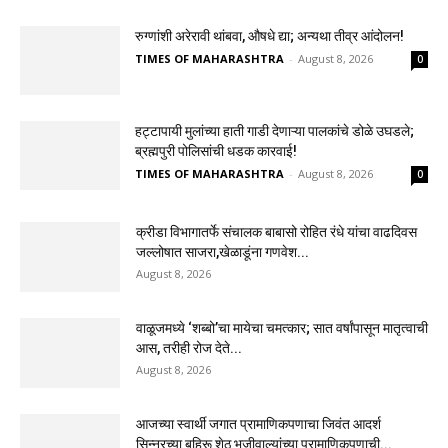
रुग्णांशी अरेरावी थांबवा, औषधे द्या; अन्यथा तीव्र आंदोलन!
TIMES OF MAHARASHTRA
-
August 8, 2026
0
हट्टापायी मुलांच्या हाती गाडी देणाऱ्या पालकांचे डोळे उघडले;
ब्रह्मपुरी पोलिसांची धडक कारवाई!
TIMES OF MAHARASHTRA
-
August 8, 2026
0
क्रीडा विभागातर्फे संचालक बाबासो रोहित रंधे यांचा वाढदिवस
जल्लोषात साजरा,खेळाडूंना गणवेश...
August 8, 2026
वाळूजमध्ये ‘शब्बो’चा मायेचा चमत्कार; सात वर्षांपासून मातृत्वाची
आस, तरीही रोज देते...
August 8, 2026
आजच्या स्वार्थी जगात प्रामाणिकपणाचा जिवंत आदर्श
सिन्नरच्या बहिरू शेठ भजीवाल्यांच्या प्रामाणिकपणाची...