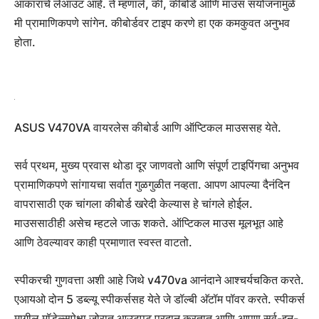
आकाराचे लेआउट आहे. ते म्हणाले, की, कीबोर्ड आणि माउस संयोजनामुळे
मी प्रामाणिकपणे सांगेन. कीबोर्डवर टाइप करणे हा एक कमकुवत अनुभव
होता.
ASUS V470VA वायरलेस कीबोर्ड आणि ऑप्टिकल माउससह येते.
सर्व प्रथम, मुख्य प्रवास थोडा दूर जाणवतो आणि संपूर्ण टाइपिंगचा अनुभव
प्रामाणिकपणे सांगायचा सर्वात गुळगुळीत नव्हता. आपण आपल्या दैनंदिन
वापरासाठी एक चांगला कीबोर्ड खरेदी केल्यास हे चांगले होईल.
माउससाठीही असेच म्हटले जाऊ शकते. ऑप्टिकल माउस मूलभूत आहे
आणि ठेवल्यावर काही प्रमाणात स्वस्त वाटतो.
स्पीकरची गुणवत्ता अशी आहे जिथे v470va आनंदाने आश्चर्यचकित करते.
एआयओ दोन 5 डब्ल्यू स्पीकर्ससह येते जे डॉल्बी अ‍ॅटॉम पॉवर करते. स्पीकर्स
मागील मॉडेल्सपेक्षा जोरात आउटपुट प्रदान करतात आणि आपण सर्व-इन-