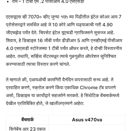
रॉम – 1 टीबी एम .2 पीसीआय 4.0 एसएसडी
एएसयूएस व्ही 7070० व्हीए जुन्या १th व्या पिढीतील इंटेल कोअर आय 7
प्रोसेसरद्वारे समर्थित आहे जे 10 कोरे आणि घड्याळाची गती 4.90
जीएचझेड पर्यंत देते. चिपसेट इंटेल यूएचडी ग्राफिक्सने सुसज्ज आहे.
शिवाय, हे डिव्हाइस 16 जीबी पर्यंत डीडीआर 5 आणि एनव्हीएमई पीसीआय
4.0 एसएसडी स्टोरेजच्या 1 टीबी पर्यंत ऑफर करते, हे दोन्ही विस्तारनीय
आहेत. तथापि, सर्व्हिस सेंटरमधून त्याचे गुळगुळीत ऑपरेशन सुनिश्चित
करण्यासाठी त्याचा विस्तार करणे चांगले.
ते म्हणाले की, एआयओची कामगिरी दैनंदिन वापरासाठी सभ्य आहे. ते
प्रवाहित करणे, स्क्रोल करणे किंवा एकाधिक Chrome टॅब वापरणे
असो, डिव्हाइस या कार्यांद्वारे सहजतेने सरकते. हे सिंथेटिक बेंचमार्कमध्ये
देखील प्रतिबिंबित होते, जे खालीलप्रमाणे आहेत:
बेंचमार्क
Asus v470va
सिनेबेंच आर 23 एकल