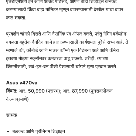
एचडीएमआय इन आणि आउट पोर्टसह, आपण बाह्य डिव्हाइस कनेक्ट
करण्यासाठी किंवा बाह्य मॉनिटर म्हणून वापरण्यासाठी देखील याचा वापर
करू शकता.
प्रदर्शन चांगले दिसते आणि नैसर्गिक रंग ऑफर करते, परंतु गेमिंग वर्कलोड
वगळता बहुतेक दैनंदिन कामे हाताळण्यासाठी कार्यक्षमता पुरेसे सभ्य आहे. ते
म्हणाले की, कीबोर्ड आणि माउस कॉम्बो एक विटंबना आहे आणि कॅमेरा
इतक्या मोठ्या स्क्रीनवर कमतरता वाटू शकतो. तरीही, त्याच्या
किंमतीसाठी, सर्व-इन-वन पीसी पैशासाठी चांगले मूल्य प्रदान करते.
Asus v470va
किंमत:
आर. 50,990 (प्रारंभ); आर. 87,990 (पुनरावलोकन
केल्याप्रमाणे)
साधक
बळकट आणि प्रीमियम डिझाइन