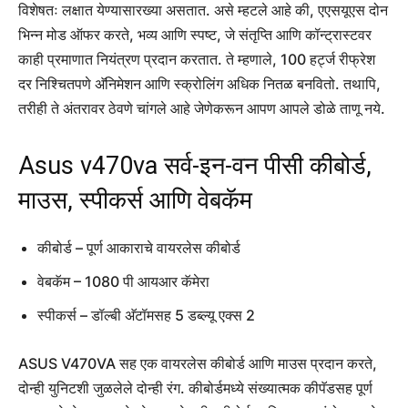
विशेषतः लक्षात येण्यासारख्या असतात. असे म्हटले आहे की, एएसयूएस दोन
भिन्न मोड ऑफर करते, भव्य आणि स्पष्ट, जे संतृप्ति आणि कॉन्ट्रास्टवर
काही प्रमाणात नियंत्रण प्रदान करतात. ते म्हणाले, 100 हर्ट्ज रीफ्रेश
दर निश्चितपणे अ‍ॅनिमेशन आणि स्क्रोलिंग अधिक नितळ बनवितो. तथापि,
तरीही ते अंतरावर ठेवणे चांगले आहे जेणेकरून आपण आपले डोळे ताणू नये.
Asus v470va सर्व-इन-वन पीसी कीबोर्ड,
माउस, स्पीकर्स आणि वेबकॅम
कीबोर्ड – पूर्ण आकाराचे वायरलेस कीबोर्ड
वेबकॅम – 1080 पी आयआर कॅमेरा
स्पीकर्स – डॉल्बी अ‍ॅटॉमसह 5 डब्ल्यू एक्स 2
ASUS V470VA सह एक वायरलेस कीबोर्ड आणि माउस प्रदान करते,
दोन्ही युनिटशी जुळलेले दोन्ही रंग. कीबोर्डमध्ये संख्यात्मक कीपॅडसह पूर्ण