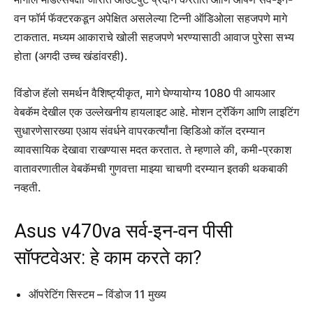
वन फॉर्म फॅक्टरकडून अपेक्षित असलेल्या टिन्नी ऑडिओला सहजपणे मागे
टाकतात. मध्यम आकाराचे खोली सहजपणे भरण्यासाठी आवाज पुरेसा सभ्य
होता (अगदी उच्च खंडांवरही).
विंडोज हॅलो समर्थन वैशिष्ट्यीकृत, मागे घेण्यायोग्य 1080 पी आयआर
वेबकॅम देखील एक उल्लेखनीय हायलाइट आहे. मोशन ट्रॅकिंग आणि लाइटिंग
सुधारणेसारख्या एआय संवर्धने वापरकर्त्यांना व्हिडिओ कॉल दरम्यान
व्यावसायिक देखावा राखण्यास मदत करतात. ते म्हणाले की, कमी-प्रकाश
वातावरणातील वेबकॅमची गुणवत्ता माझ्या चाचणी दरम्यान इतकी थकबाकी
नव्हती.
Asus v470va सर्व-इन-वन पीसी
सॉफ्टवेअर: हे काम करते का?
ऑपरेटिंग सिस्टम – विंडोज 11 मुख्य