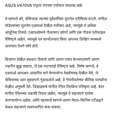
ASUS V470VA पांढर्‍या रंगाच्या पर्यायात उपलब्ध आहे.
ते म्हणाले की, चेसिसला त्याच्या पूर्ववर्तींच्या तुलनेत प्रीमियम वाटते. मागील
मॉडेल्सच्या तुलनेत एआयओ देखील स्लीकर आहे, ज्यामुळे ते अधिक
आधुनिक दिसते. एआयओमध्ये गोलाकार कोपरे आणि एक गोंडस प्रोफाइल
वैशिष्ट्ये आहेत, ज्यामुळे घर कार्यालयात किंवा आपल्या लिव्हिंग रूममध्ये
आरामात ठेवणे सोपे होते.
बिजागर देखील बळकट दिसतो आणि आपण पसंत केल्याप्रमाणे आपण
स्क्रीन झुकू शकता, जे एक स्वागतार्ह वैशिष्ट्य आहे. विशेष म्हणजे, हे
एआयओ आयआर-आधारित मागे घेण्यायोग्य वेबकॅमसह देखील येते, जे
चेसिसच्या आत सुबकपणे गुंडाळलेले आहे. हे गोपनीयतेच्या भौतिक पातळीस
देखील अनुमती देते. डिव्हाइसचे मागील पॅनेल तितकेच परिष्कृत आहे. बंदर
मागील पॅनेलच्या तळाशी स्थित आहेत, ज्यामुळे ते सहजपणे प्रवेश
करण्यायोग्य आहेत. आणि महत्त्वाचे म्हणजे आपण मेटल-फिनिश स्टँडद्वारे
केबल सहजपणे व्यवस्थापित करू शकता.