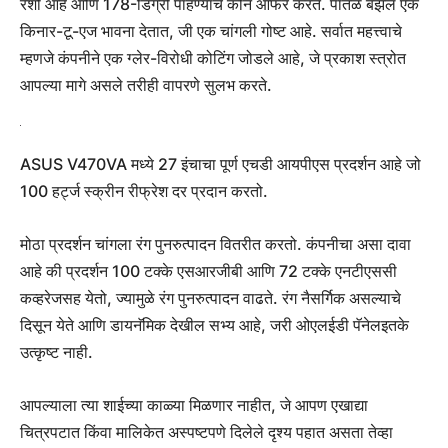
रेशो आहे आणि 178-डिग्री पाहण्याचे कोन ऑफर करते. पातळ बेझल एक
किनार-टू-एज भावना देतात, जी एक चांगली गोष्ट आहे. सर्वात महत्त्वाचे
म्हणजे कंपनीने एक ग्लेर-विरोधी कोटिंग जोडले आहे, जे प्रकाश स्त्रोत
आपल्या मागे असले तरीही वापरणे सुलभ करते.
ASUS V470VA मध्ये 27 इंचाचा पूर्ण एचडी आयपीएस प्रदर्शन आहे जो
100 हर्ट्ज स्क्रीन रीफ्रेश दर प्रदान करतो.
मोठा प्रदर्शन चांगला रंग पुनरुत्पादन वितरीत करतो. कंपनीचा असा दावा
आहे की प्रदर्शन 100 टक्के एसआरजीबी आणि 72 टक्के एनटीएससी
कव्हरेजसह येतो, ज्यामुळे रंग पुनरुत्पादन वाढते. रंग नैसर्गिक असल्याचे
दिसून येते आणि डायनॅमिक देखील सभ्य आहे, जरी ओएलईडी पॅनेलइतके
उत्कृष्ट नाही.
आपल्याला त्या शाईच्या काळ्या मिळणार नाहीत, जे आपण एखाद्या
चित्रपटात किंवा मालिकेत अस्पष्टपणे दिलेले दृश्य पहात असता तेव्हा