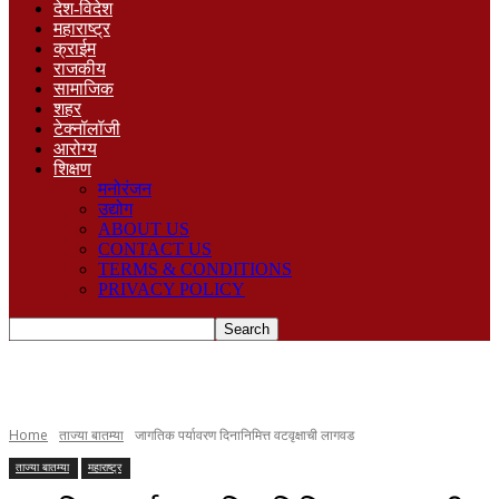
देश-विदेश
महाराष्ट्र
क्राईम
राजकीय
सामाजिक
शहर
टेक्नॉलॉजी
आरोग्य
शिक्षण
मनोरंजन
उद्योग
ABOUT US
CONTACT US
TERMS & CONDITIONS
PRIVACY POLICY
Home
ताज्या बातम्या
जागतिक पर्यावरण दिनानिमित्त वटवृक्षाची लागवड
ताज्या बातम्या
महाराष्ट्र