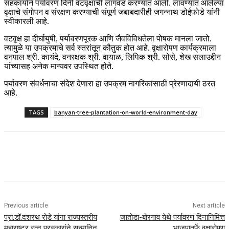
सहकार्याने पर्यावरण दिनी वटवृक्षाची लागवड करण्यात आली. लावण्यात आलेल्या
वृक्षाचे संगोपन व संरक्षण करण्याची संपूर्ण जबाबदारीही जगन्नाथ डोईफोडे यांनी
स्वीकारली आहे.
वटवृक्ष हा दीर्घायुषी, पर्यावरणपूरक आणि जैवविविधतेला पोषक मानला जातो.
त्यामुळे या उपक्रमाचे सर्व स्तरांतून कौतुक होत आहे. वृक्षारोपण कार्यक्रमाला
वनपाल श्री. कायंदे, वनरक्षक श्री. वायाळ, लिपिक श्री. सोसे, शेख सलाउद्दीन
यांच्यासह अनेक मान्यवर उपस्थित होते.
पर्यावरण संवर्धनाचा संदेश देणारा हा उपक्रम नागरिकांसाठी प्रेरणादायी ठरत
आहे.
TAGS
banyan-tree-plantation-on-world-environment-day
Previous article
Next article
प्रा.डॉ.दशरथ रोडे यांना राज्यस्तरीय
जातोडा-बोरगाव येथे पर्यावरण दिनानिमित्त
महाराष्ट्र रत्न पुरस्कारांने सन्मानित..
भाजपातर्फे वृक्षारोपण