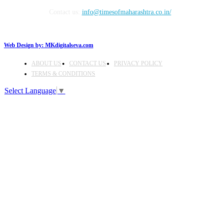
Contact us:
info@timesofmaharashtra.co.in/
Web Design by:
MKdigitalseva.com
ABOUT US
CONTACT US
PRIVACY POLICY
TERMS & CONDITIONS
Select Language
▼