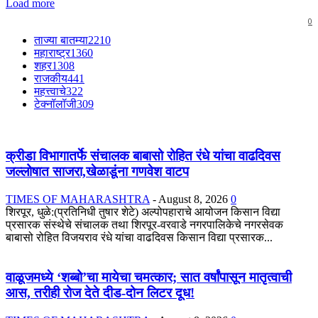
Load more
0
ताज्या बातम्या
2210
महाराष्ट्र
1360
शहर
1308
राजकीय
441
महत्त्वाचे
322
टेक्नॉलॉजी
309
क्रीडा विभागातर्फे संचालक बाबासो रोहित रंधे यांचा वाढदिवस
जल्लोषात साजरा,खेळाडूंना गणवेश वाटप
TIMES OF MAHARASHTRA
-
August 8, 2026
0
शिरपूर, धुळे:(प्रतिनिधी तुषार शेटे) अल्पोपहाराचे आयोजन किसान विद्या
प्रसारक संस्थेचे संचालक तथा शिरपूर-वरवाडे नगरपालिकेचे नगरसेवक
बाबासो रोहित विजयराव रंधे यांचा वाढदिवस किसान विद्या प्रसारक...
वाळूजमध्ये ‘शब्बो’चा मायेचा चमत्कार; सात वर्षांपासून मातृत्वाची
आस, तरीही रोज देते दीड-दोन लिटर दूध!