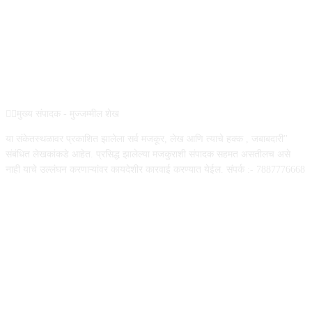
REG NO :
ABOUT US
✍🏻मुख्य संपादक - मुज्जम्मील शेख
या संकेतस्थळावर प्रकाशित झालेला सर्व मजकूर, लेख आणि त्याचे हक्क , जबाबदारी''
संबंधित लेखकांकडे आहेत. प्रसिद्ध झालेल्या मजकुराशी संपादक सहमत असतीलच असे
नाही याचे उल्लंघन करणाऱ्यांवर कायदेशीर कारवाई करण्यात येईल. संपर्क :- 7887776668
FOLLOW US