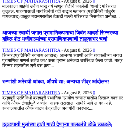
TIMES OF MAHARASHTRA
-
August 8, 2026
0
मालकाला आईची उणीव भासू नये म्हणून शेळीने जपलेली ‘शब्बो’; परिसरात
कुतूहल, पाहण्यासाठी नागरिकांची गर्दी वाळूज महानगर:(प्रतिनिधी पांडुरंग
गायकवाड) वाळूज महानगरातील टेकडी गल्ली परिसरात निसर्गाचा अनोखा...
आजच्या स्वार्थी जगात प्रामाणिकपणाचा जिवंत आदर्श सिन्नरच्या
बहिरू शेठ भजीवाल्यांच्या प्रामाणिकपणाची तालुकाभर चर्चा
TIMES OF MAHARASHTRA
-
August 8, 2026
0
सिन्नर:(प्रतिनिधी नवनाथ आव्हाड) आजच्या स्वार्थी आणि धावपळीच्या जगात
प्रामाणिक माणसं आहेत का? असा प्रश्न अनेकदा उपस्थित केला जातो. मात्र
सिन्नर शहरातील श्री दत्त कृपा...
रुग्णांशी अरेरावी थांबवा, औषधे द्या; अन्यथा तीव्र आंदोलन!
TIMES OF MAHARASHTRA
-
August 8, 2026
0
ब्रह्मपुरी प्रतिनिधी ब्रह्मपुरी स्थानिक ग्रामीण रुग्णालयातील ढिसाळ कारभार
आणि औषध टंचाईमुळे रुग्णांना नाहक त्रासाला सामोरे जावे लागत आहे.
रुग्णालयातील औषध वाटप केंद्रातील अनागोंदी कारभार,...
हट्टापायी मुलांच्या हाती गाडी देणाऱ्या पालकांचे डोळे उघडले;