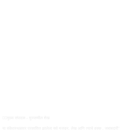
REG NO :
ABOUT US
✍🏻मुख्य संपादक - मुज्जम्मील शेख
या संकेतस्थळावर प्रकाशित झालेला सर्व मजकूर, लेख आणि त्याचे हक्क , जबाबदारी''