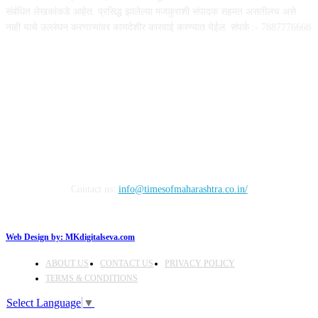
संबंधित लेखकांकडे आहेत. प्रसिद्ध झालेल्या मजकुराशी संपादक सहमत असतीलच असे
नाही याचे उल्लंघन करणाऱ्यांवर कायदेशीर कारवाई करण्यात येईल. संपर्क :- 7887776668
FOLLOW US
Contact us:
info@timesofmaharashtra.co.in/
Web Design by:
MKdigitalseva.com
ABOUT US
CONTACT US
PRIVACY POLICY
TERMS & CONDITIONS
Select Language
▼