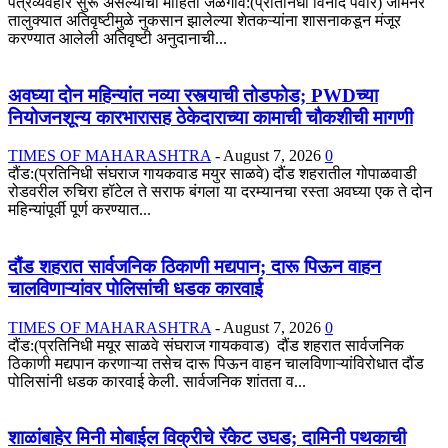
पत्रव्यवहार सुरू असल्याची माहिती जळगाव:(प्रतिनिधी विनोद पवार) जामनेर
तालुक्यात अतिवृष्टीमुळे नुकसान झालेल्या शेतकऱ्यांना शासनाकडून मंजूर
करण्यात आलेली अतिवृष्टी अनुदानाची...
अवघ्या दोन महिन्यांत नव्या रस्त्याची तोडफोड; PWDच्या
नियोजनशून्य कारभारासह ठेकेदाराच्या कामाची चौकशीची मागणी
TIMES OF MAHARASHTRA
-
August 7, 2026
0
दौंड:(प्रतिनिधी संघराज गायकवाड मयुर साळवे) दौंड शहरातील गोपाळवाडी
रोडवरील रुचिरा हॉटेल ते सराफ बंगला या दरम्यानचा रस्ता अवघ्या एक ते दोन
महिन्यांपूर्वी पूर्ण करण्यात...
दौंड शहरात सार्वजनिक ठिकाणी मद्यपान; दारू पिऊन वाहन
चालविणाऱ्यांवर पोलिसांची धडक कारवाई
TIMES OF MAHARASHTRA
-
August 7, 2026
0
दौंड:(प्रतिनिधी मयूर साळवे संघराज गायकवाड) दौंड शहरात सार्वजनिक
ठिकाणी मद्यपान करणाऱ्या तसेच दारू पिऊन वाहन चालविणाऱ्यांविरोधात दौंड
पोलिसांनी धडक कारवाई केली. सार्वजनिक शांतता व...
शाळांबाहेर मिनी मोबाईल विक्रीचे रॅकेट उघड; दामिनी पथकाची