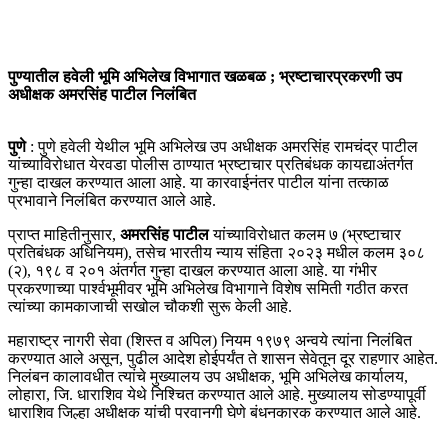
पुण्यातील हवेली भूमि अभिलेख विभागात खळबळ ; भ्रष्टाचारप्रकरणी उप
अधीक्षक अमरसिंह पाटील निलंबित
पुणे
: पुणे हवेली येथील भूमि अभिलेख उप अधीक्षक अमरसिंह रामचंद्र पाटील
यांच्याविरोधात येरवडा पोलीस ठाण्यात भ्रष्टाचार प्रतिबंधक कायद्याअंतर्गत
गुन्हा दाखल करण्यात आला आहे. या कारवाईनंतर पाटील यांना तत्काळ
प्रभावाने निलंबित करण्यात आले आहे.
प्राप्त माहितीनुसार,
अमरसिंह पाटील
यांच्याविरोधात कलम ७ (भ्रष्टाचार
प्रतिबंधक अधिनियम), तसेच भारतीय न्याय संहिता २०२३ मधील कलम ३०८
(२), १९८ व २०१ अंतर्गत गुन्हा दाखल करण्यात आला आहे. या गंभीर
प्रकरणाच्या पार्श्वभूमीवर भूमि अभिलेख विभागाने विशेष समिती गठीत करत
त्यांच्या कामकाजाची सखोल चौकशी सुरू केली आहे.
महाराष्ट्र नागरी सेवा (शिस्त व अपिल) नियम १९७९ अन्वये त्यांना निलंबित
करण्यात आले असून, पुढील आदेश होईपर्यंत ते शासन सेवेतून दूर राहणार आहेत.
निलंबन कालावधीत त्यांचे मुख्यालय उप अधीक्षक, भूमि अभिलेख कार्यालय,
लोहारा, जि. धाराशिव येथे निश्चित करण्यात आले आहे. मुख्यालय सोडण्यापूर्वी
धाराशिव जिल्हा अधीक्षक यांची परवानगी घेणे बंधनकारक करण्यात आले आहे.