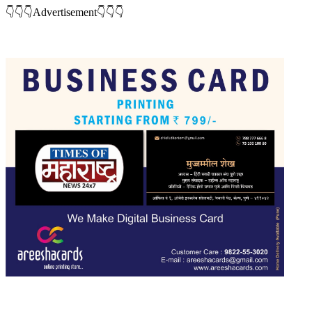
👇👇👇Advertisement👇👇👇