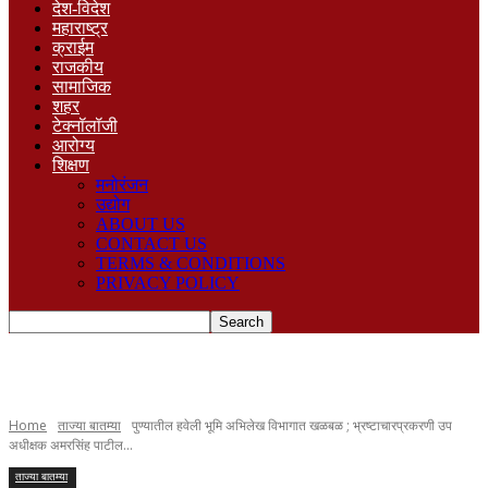
देश-विदेश
महाराष्ट्र
क्राईम
राजकीय
सामाजिक
शहर
टेक्नॉलॉजी
आरोग्य
शिक्षण
मनोरंजन
उद्योग
ABOUT US
CONTACT US
TERMS & CONDITIONS
PRIVACY POLICY
Home
ताज्या बातम्या
पुण्यातील हवेली भूमि अभिलेख विभागात खळबळ ; भ्रष्टाचारप्रकरणी उप
अधीक्षक अमरसिंह पाटील...
ताज्या बातम्या