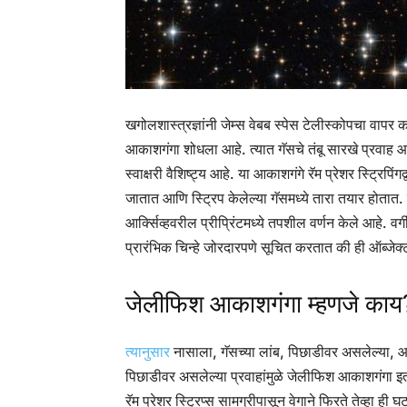
खगोलशास्त्रज्ञांनी जेम्स वेबब स्पेस टेलीस्कोपचा वापर
आकाशगंगा शोधला आहे. त्यात गॅसचे तंबू सारखे प्रवाह
स्वाक्षरी वैशिष्ट्य आहे. या आकाशगंगे रॅम प्रेशर स्ट्रिप
जातात आणि स्ट्रिप केलेल्या गॅसमध्ये तारा तयार होतात. ह
आर्क्सिव्हवरील प्रीप्रिंटमध्ये तपशील वर्णन केले आहे. 
प्रारंभिक चिन्हे जोरदारपणे सूचित करतात की ही ऑब्
जेलीफिश आकाशगंगा म्हणजे काय
त्यानुसार
नासाला, गॅसच्या लांब, पिछाडीवर असलेल्या, आक
पिछाडीवर असलेल्या प्रवाहांमुळे जेलीफिश आकाशगंगा इतके
रॅम प्रेशर स्ट्रिप्स सामग्रीपासून वेगाने फिरते तेव्हा ही