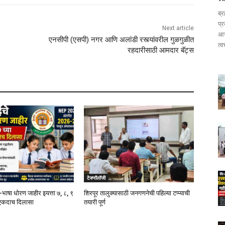
ब्र
प्र
Next article
आर
एनसीपी (एसपी) नगर आणि अलांडी रस्त्यांवरील गुळगुळीत
त्व
रहदारीसाठी आमदार बॅट्स
टेक्नॉलॉजी
भाषा धोरण जाहीर इयत्ता ७, ८, ९
शिरपूर तालुक्यासाठी जनगणनेची पहिल्या टप्प्याची
ंना एकदाच दिलासा
तयारी पूर्ण