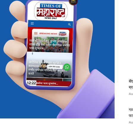
बी
ब्
Au
गाव
फा
Au