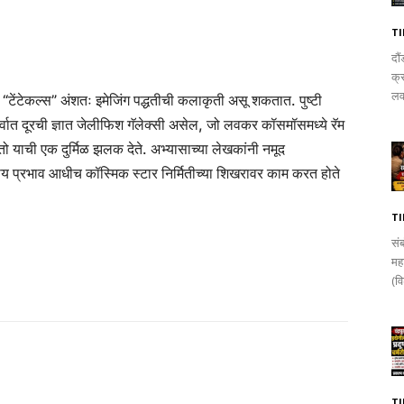
T
दौ
क्
लव
ेंटेकल्स” अंशतः इमेजिंग पद्धतीची कलाकृती असू शकतात. पुष्टी
त दूरची ज्ञात जेलीफिश गॅलेक्सी असेल, जो लवकर कॉसमॉसमध्ये रॅम
 याची एक दुर्मिळ झलक देते. अभ्यासाच्या लेखकांनी नमूद
णीय प्रभाव आधीच कॉस्मिक स्टार निर्मितीच्या शिखरावर काम करत होते
T
सं
मह
(वि
T