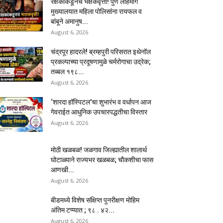
रक्षकांकडूनच भक्षकवृत्ती! पुणे लोहमार्ग
मुख्यालयात महिला पोलिसांना रायफल व
बांबूने अमानुष...
August 6, 2026
चंद्रपूर हादरले! ब्रम्हपुरी परिसरात इथेनॉल
प्रकल्पाच्या प्रदूषणामुळे चर्मरोगाचा उद्रेक;
तब्बल १९८...
August 6, 2026
‘शारदा हॉस्पिटल’चा शुभारंभ व वर्धापन आज
गेवराईत आधुनिक उपचारपद्धतीचा विस्तार
August 6, 2026
मोठी खळबळ! जळगाव जिल्ह्यातील शालार्थ
घोटाळ्याने राज्यभर खळबळ; चौकशीचा फास
आणखी...
August 6, 2026
बीडमध्ये विशेष संक्षिप्त पुनरीक्षण मोहिम
अंतिम टप्प्यात ; ९८ . ४२...
August 6, 2026