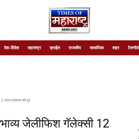
देश-विदेश
महाराष्ट्र
क्राईम
राजकीय
सामाजिक
शहर
टेक्नॉल
Times
of
12 अब्ज प्रकाश-वर्ष दूर
संभाव्य जेलीफिश गॅलेक्सी 12
maharashtra