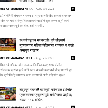
भाजप महिला मोर्चाची मागणी
IMES OF MAHARASHTRA
-
August 6, 2026
0
ंड:(प्रतिनिधी संघराज गायकवाड, मयुर साळवे) दौंड शहरातील प्रभाग
रमांक ११ मधील मंजूर विकासकामे तातडीने सुरू करून अपूर्ण कामे
करात लवकर पूर्ण करावीत, अशी मागणी...
रक्षकांकडूनच भक्षकवृत्ती! पुणे लोहमार्ग
मुख्यालयात महिला पोलिसांना रायफल व बांबूने
अमानुष मारहाण
IMES OF MAHARASHTRA
-
August 6, 2026
0
बंधित सर्व अधिकाऱ्यांना तात्काळ निलंबित करा; अप्पर पोलीस
ासंचालक प्रशांत बुरडे यांनी स्वतः चौकशी करण्याची तीव्र मागणी पुणे
शेष प्रतिनिधी):कायद्याचे रक्षण करण्याची आणि महिलांना सुरक्षा...
चंद्रपूर हादरले! ब्रम्हपुरी परिसरात इथेनॉल
प्रकल्पाच्या प्रदूषणामुळे चर्मरोगाचा उद्रेक;
तब्बल १९८ बाधित.
IMES OF MAHARASHTRA
-
August 6, 2026
0