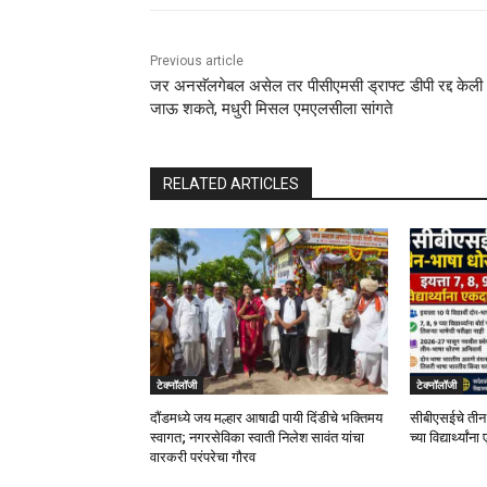
Previous article
जर अनसॅलगेबल असेल तर पीसीएमसी ड्राफ्ट डीपी रद्द केली
जाऊ शकते, मधुरी मिसल एमएलसीला सांगते
RELATED ARTICLES
टेक्नॉलॉजी
टेक्नॉलॉजी
दौंडमध्ये जय मल्हार आषाढी पायी दिंडीचे भक्तिमय
सीबीएसईचे तीन-
स्वागत; नगरसेविका स्वाती निलेश सावंत यांचा
च्या विद्यार्थ्या
वारकरी परंपरेचा गौरव