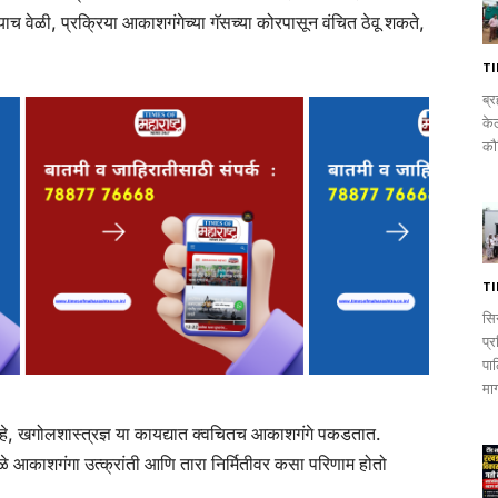
 त्याच वेळी, प्रक्रिया आकाशगंगेच्या गॅसच्या कोरपासून वंचित ठेवू शकते,
T
ब्र
के
कौन
T
सिन
प्
पाठ
मा
े, खगोलशास्त्रज्ञ या कायद्यात क्वचितच आकाशगंगे पकडतात.
े आकाशगंगा उत्क्रांती आणि तारा निर्मितीवर कसा परिणाम होतो