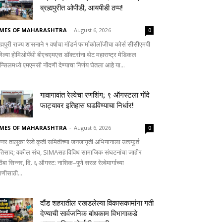
ब्रह्मपुरीत ओपीडी, आयपीडी ठप्प!
IMES OF MAHARASHTRA
-
August 6, 2026
0
ह्मपुरी राज्य शासनाने १ वर्षाचा मॉडर्न फार्माकोलॉजीचा कोर्स सीसीएमपी
लेल्या होमिओपॅथी बीएचएमएस डॉक्टरांना थेट महाराष्ट्र मेडिकल
्सिलमध्ये एमएमसी नोंदणी देण्याचा निर्णय घेतला आहे या...
गावागावांत रेल्वेचा रणशिंग; ९ ऑगस्टला गोंदे
फाट्यावर इतिहास घडविण्याचा निर्धार!
IMES OF MAHARASHTRA
-
August 6, 2026
0
्नर तालुका रेल्वे कृती समितीच्या जनजागृती अभियानाला उत्स्फूर्त
रतिसाद; वकील संघ, SIMAसह विविध सामाजिक संघटनांचा जाहीर
िंबा सिन्नर, दि. ६ ऑगस्ट: नाशिक–पुणे सरळ रेल्वेमार्गाच्या
गणीसाठी...
दौंड शहरातील रखडलेल्या विकासकामांना गती
देण्याची सार्वजनिक बांधकाम विभागाकडे