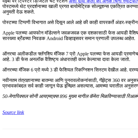
वेइबो वर टिपस्टर डिजिटल चॅट स्टेशन
असा दावा केला की अनेक चिनी स्मार्टफोन 
पोस्टमध्ये थेट प्रदर्शनाच्या खाली प्रगत बायोमेट्रिक सोल्यूशन्स एकत्रित करण
अनुमती देऊ शकते.
पोस्टच्या टिप्पणी विभागात असे दिसून आले आहे की काही वापरकर्ते अंडर-स्क
Apple पलच्या आयफोन मॉडेल्सने जवळजवळ एक दशकासाठी फेस आयडी वैशिष्ट्य 
सारख्या ब्रँडच्या निवडक Android डिव्हाइसवर समान प्रणाली उपलब्ध आहेत.
ऑनरचा अलीकडील फ्लॅगशिप मॅजिक 7 प्रो Apple पलच्या फेस आयडी प्रमाणेच 3 
आहे. 3 डी फेस अनलॉक वैशिष्ट्य अंधारातही काम केल्याचा दावा केला जातो.
ऑनरच्या मॅजिक 6 प्रो मध्ये 3 डी फेशियल रिकग्निशन सिस्टम देखील आहे. दरम्यान, झ
नवीनतम तंत्रज्ञानाच्या बातम्या आणि पुनरावलोकनांसाठी, गॅझेट्स 360 वर अनु
प्रभावकांबद्दल सर्व काही जाणून घेऊ इच्छित असल्यास, आमच्या घरातील अनुस
50-मेगापिक्सल सोनी आयएमएक्स 896 मुख्य मागील कॅमेरा मिळविण्यासाठी रिअलमे
Source link