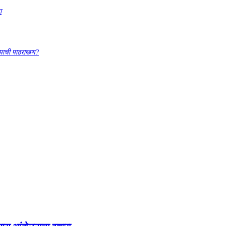
ा
्पाची पाठराखण?