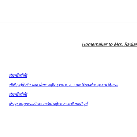
Homemaker to Mrs. Radianc
टेक्नॉलॉजी
सीबीएसईचे तीन-भाषा धोरण जाहीर इयत्ता ७, ८, ९ च्या विद्यार्थ्यांना एकदाच दिलासा
टेक्नॉलॉजी
शिरपूर तालुक्यासाठी जनगणनेची पहिल्या टप्प्याची तयारी पूर्ण