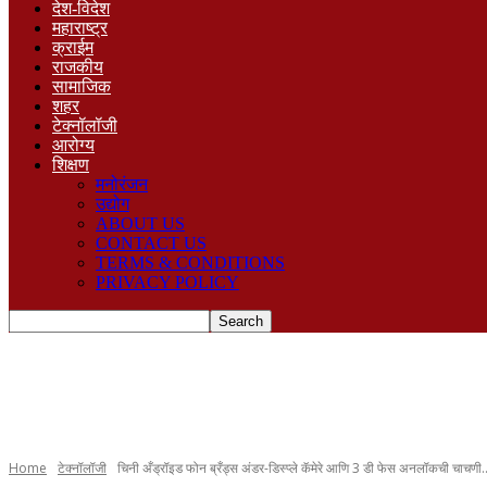
देश-विदेश
महाराष्ट्र
क्राईम
राजकीय
सामाजिक
शहर
टेक्नॉलॉजी
आरोग्य
शिक्षण
मनोरंजन
उद्योग
ABOUT US
CONTACT US
TERMS & CONDITIONS
PRIVACY POLICY
Home
टेक्नॉलॉजी
चिनी अँड्रॉइड फोन ब्रँड्स अंडर-डिस्प्ले कॅमेरे आणि 3 डी फेस अनलॉकची चाचणी..