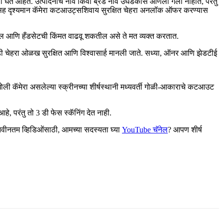
णी घेत आहेत. उत्पादनाचे नाव किंवा ब्रँड नावे उघडकीस आणली गेली नाहीत, परंतु
ेट्रिक्ससह दृश्यमान कॅमेरा कटआउट्सशिवाय सुरक्षित चेहरा अनलॉक ऑफर करण्यास
तील आणि हँडसेटची किंमत वाढवू शकतील असे ते मत व्यक्त करतात.
ेहरा ओळख सुरक्षित आणि विश्वासार्ह मानली जाते. सध्या, ऑनर आणि झेडटीई
कॅमेरा असलेल्या स्क्रीनच्या शीर्षस्थानी मध्यवर्ती गोळी-आकाराचे कटआउट
हे, परंतु तो 3 डी फेस स्कॅनिंग देत नाही.
वीनतम व्हिडिओंसाठी, आमच्या सदस्यता घ्या
YouTube चॅनेल
? आपण शीर्ष