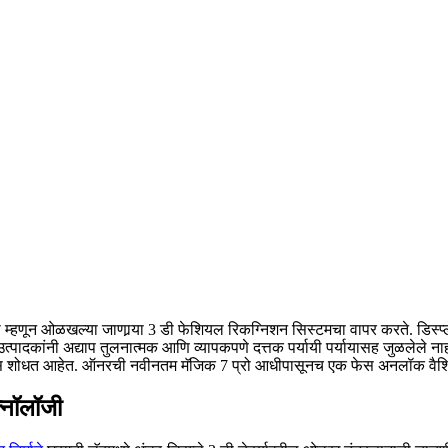
्हणून ओळखल्या जाणार्‍या 3 डी फेशियल रिकग्निशन सिस्टमचा वापर करते. डिस्प्ले
उत्पादकांनी अद्याप तुलनात्मक आणि व्यापकपणे दत्तक पर्यायी पर्यायासह जुळलेल
्यूशन्स शोधत आहेत. ऑनरची नवीनतम मॅजिक 7 प्रो आधीपासूनच एक फेस अनलॉक वैश
क्नॉलॉजी