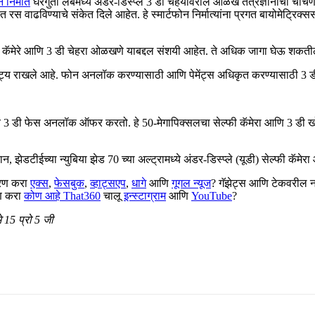
निर्माते
घरगुती लॅबमध्ये अंडर-डिस्प्ले 3 डी चेहर्यावरील ओळख तंत्रज्ञानाची चाच
्यात रस वाढविण्याचे संकेत दिले आहेत. हे स्मार्टफोन निर्मात्यांना प्रगत बायोम
्रीन कॅमेरे आणि 3 डी चेहरा ओळखणे याबद्दल संशयी आहेत. ते अधिक जागा घेऊ शक
राखले आहे. फोन अनलॉक करण्यासाठी आणि पेमेंट्स अधिकृत करण्यासाठी 3 डी च
डी फेस अनलॉक ऑफर करतो. हे 50-मेगापिक्सलचा सेल्फी कॅमेरा आणि 3 डी खोली 
ेडटीईच्या न्युबिया झेड 70 च्या अल्ट्रामध्ये अंडर-डिस्प्ले (यूडी) सेल्फी कॅमेरा आ
सरण करा
एक्स
,
फेसबुक
,
व्हाट्सएप
,
धागे
आणि
गूगल न्यूज
? गॅझेट्स आणि टेकवरील न
रण करा
कोण आहे That360
चालू
इन्स्टाग्राम
आणि
YouTube
?
 15 प्रो 5 जी