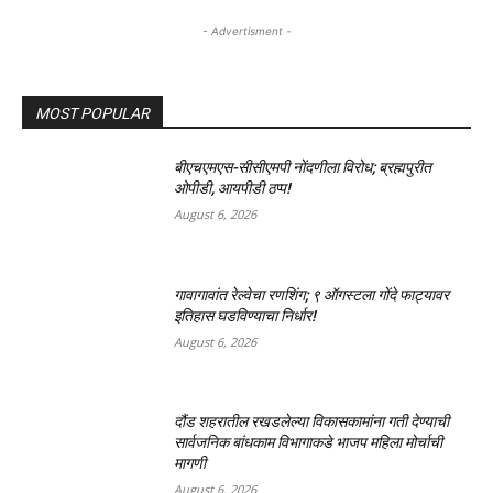
- Advertisment -
MOST POPULAR
बीएचएमएस-सीसीएमपी नोंदणीला विरोध; ब्रह्मपुरीत
ओपीडी, आयपीडी ठप्प!
August 6, 2026
गावागावांत रेल्वेचा रणशिंग; ९ ऑगस्टला गोंदे फाट्यावर
इतिहास घडविण्याचा निर्धार!
August 6, 2026
दौंड शहरातील रखडलेल्या विकासकामांना गती देण्याची
सार्वजनिक बांधकाम विभागाकडे भाजप महिला मोर्चाची
मागणी
August 6, 2026