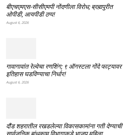
बीएचएमएस-सीसीएमपी नोंदणीला विरोध; ब्रह्मपुरीत
ओपीडी, आयपीडी ठप्प!
August 6, 2026
गावागावांत रेल्वेचा रणशिंग; ९ ऑगस्टला गोंदे फाट्यावर
इतिहास घडविण्याचा निर्धार!
August 6, 2026
दौंड शहरातील रखडलेल्या विकासकामांना गती देण्याची
सार्वजनिक बांधकाम विभागाकडे भाजप महिला...