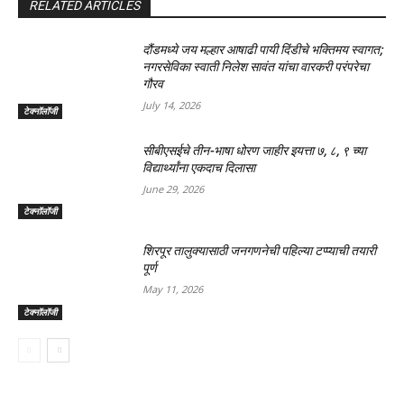
RELATED ARTICLES
दौंडमध्ये जय मल्हार आषाढी पायी दिंडीचे भक्तिमय स्वागत;
नगरसेविका स्वाती निलेश सावंत यांचा वारकरी परंपरेचा
गौरव
July 14, 2026
टेक्नॉलॉजी
सीबीएसईचे तीन-भाषा धोरण जाहीर इयत्ता ७, ८, ९ च्या
विद्यार्थ्यांना एकदाच दिलासा
June 29, 2026
टेक्नॉलॉजी
शिरपूर तालुक्यासाठी जनगणनेची पहिल्या टप्प्याची तयारी
पूर्ण
May 11, 2026
टेक्नॉलॉजी