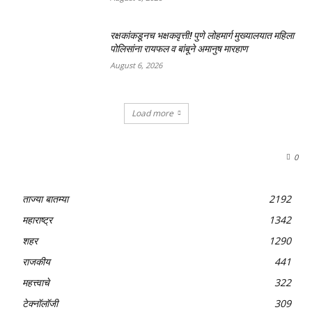
रक्षकांकडूनच भक्षकवृत्ती! पुणे लोहमार्ग मुख्यालयात महिला
पोलिसांना रायफल व बांबूने अमानुष मारहाण
August 6, 2026
Load more
0
ताज्या बातम्या
2192
महाराष्ट्र
1342
शहर
1290
राजकीय
441
महत्त्वाचे
322
टेक्नॉलॉजी
309