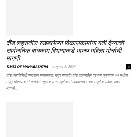
दौंड शहरातील रखडलेल्या विकासकामांना गती देण्याची
सार्वजनिक बांधकाम विभागाकडे भाजप महिला मोर्चाची
मागणी
TIMES OF MAHARASHTRA
-
August 6, 2026
0
दौंड:(प्रतिनिधी संघराज गायकवाड, मयुर साळवे) दौंड शहरातील प्रभाग क्रमांक ११ मधील
मंजूर विकासकामे तातडीने सुरू करून अपूर्ण कामे लवकरात लवकर पूर्ण करावीत, अशी
मागणी...