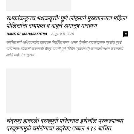
रक्षकांकडूनच भक्षकवृत्ती! पुणे लोहमार्ग मुख्यालयात महिला
पोलिसांना रायफल व बांबूने अमानुष मारहाण
TIMES OF MAHARASHTRA
-
August 6, 2026
0
संबंधित सर्व अधिकाऱ्यांना तात्काळ निलंबित करा; अप्पर पोलीस महासंचालक प्रशांत बुरडे
यांनी स्वतः चौकशी करण्याची तीव्र मागणी पुणे (विशेष प्रतिनिधी):कायद्याचे रक्षण करण्याची
आणि महिलांना सुरक्षा...
चंद्रपूर हादरले! ब्रम्हपुरी परिसरात इथेनॉल प्रकल्पाच्या
प्रदूषणामुळे चर्मरोगाचा उद्रेक; तब्बल १९८ बाधित.