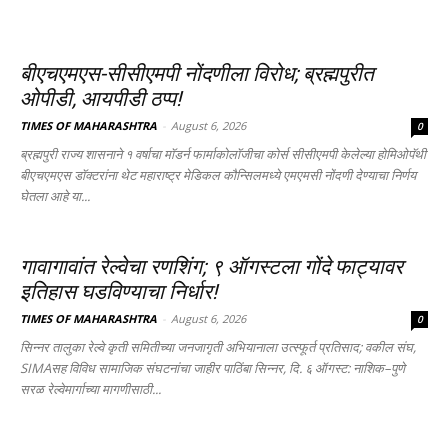
बीएचएमएस-सीसीएमपी नोंदणीला विरोध; ब्रह्मपुरीत
ओपीडी, आयपीडी ठप्प!
TIMES OF MAHARASHTRA
-
August 6, 2026
0
ब्रह्मपुरी राज्य शासनाने १ वर्षाचा मॉडर्न फार्माकोलॉजीचा कोर्स सीसीएमपी केलेल्या होमिओपॅथी
बीएचएमएस डॉक्टरांना थेट महाराष्ट्र मेडिकल कौन्सिलमध्ये एमएमसी नोंदणी देण्याचा निर्णय
घेतला आहे या...
गावागावांत रेल्वेचा रणशिंग; ९ ऑगस्टला गोंदे फाट्यावर
इतिहास घडविण्याचा निर्धार!
TIMES OF MAHARASHTRA
-
August 6, 2026
0
सिन्नर तालुका रेल्वे कृती समितीच्या जनजागृती अभियानाला उत्स्फूर्त प्रतिसाद; वकील संघ,
SIMAसह विविध सामाजिक संघटनांचा जाहीर पाठिंबा सिन्नर, दि. ६ ऑगस्ट: नाशिक–पुणे
सरळ रेल्वेमार्गाच्या मागणीसाठी...