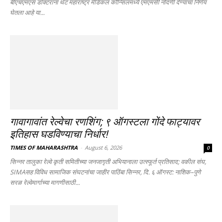
बीएचएमएस डॉक्टरांना थेट महाराष्ट्र मेडिकल कौन्सिलमध्ये एमएमसी नोंदणी देण्याचा निर्णय
घेतला आहे या...
गावागावांत रेल्वेचा रणशिंग; ९ ऑगस्टला गोंदे फाट्यावर
इतिहास घडविण्याचा निर्धार!
TIMES OF MAHARASHTRA
-
August 6, 2026
0
सिन्नर तालुका रेल्वे कृती समितीच्या जनजागृती अभियानाला उत्स्फूर्त प्रतिसाद; वकील संघ,
SIMAसह विविध सामाजिक संघटनांचा जाहीर पाठिंबा सिन्नर, दि. ६ ऑगस्ट: नाशिक–पुणे
सरळ रेल्वेमार्गाच्या मागणीसाठी...