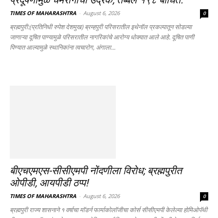
TIMES OF MAHARASHTRA
-
August 6, 2026
0
ब्रह्मपुरी:(प्रतिनिधी रुपेश देशमुख) ब्रम्हपुरी परिसरातील इथेनॉल प्रकल्पातून सोडल्या
जाणाऱ्या दूषित पाण्यामुळे परिसरातील नागरिकांचे आरोग्य धोक्यात आले आहे. दूषित पाणी
पिण्यात आल्यामुळे स्थानिकांना त्वचारोग, अंगाला...
बीएचएमएस-सीसीएमपी नोंदणीला विरोध; ब्रह्मपुरीत
ओपीडी, आयपीडी ठप्प!
TIMES OF MAHARASHTRA
-
August 6, 2026
0
ब्रह्मपुरी राज्य शासनाने १ वर्षाचा मॉडर्न फार्माकोलॉजीचा कोर्स सीसीएमपी केलेल्या होमिओपॅथी