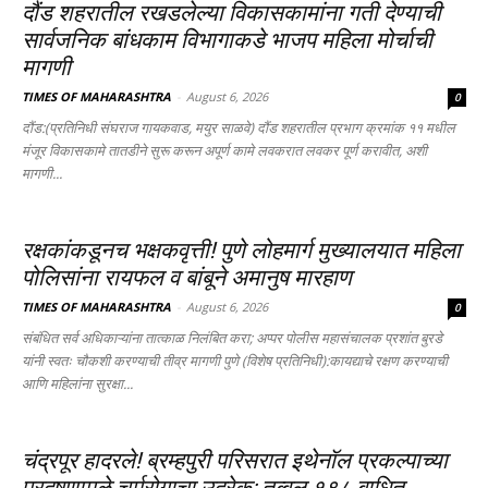
दौंड शहरातील रखडलेल्या विकासकामांना गती देण्याची
सार्वजनिक बांधकाम विभागाकडे भाजप महिला मोर्चाची
मागणी
TIMES OF MAHARASHTRA
-
August 6, 2026
0
दौंड:(प्रतिनिधी संघराज गायकवाड, मयुर साळवे) दौंड शहरातील प्रभाग क्रमांक ११ मधील
मंजूर विकासकामे तातडीने सुरू करून अपूर्ण कामे लवकरात लवकर पूर्ण करावीत, अशी
मागणी...
रक्षकांकडूनच भक्षकवृत्ती! पुणे लोहमार्ग मुख्यालयात महिला
पोलिसांना रायफल व बांबूने अमानुष मारहाण
TIMES OF MAHARASHTRA
-
August 6, 2026
0
संबंधित सर्व अधिकाऱ्यांना तात्काळ निलंबित करा; अप्पर पोलीस महासंचालक प्रशांत बुरडे
यांनी स्वतः चौकशी करण्याची तीव्र मागणी पुणे (विशेष प्रतिनिधी):कायद्याचे रक्षण करण्याची
आणि महिलांना सुरक्षा...
चंद्रपूर हादरले! ब्रम्हपुरी परिसरात इथेनॉल प्रकल्पाच्या
प्रदूषणामुळे चर्मरोगाचा उद्रेक; तब्बल १९८ बाधित.