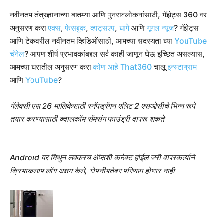
नवीनतम तंत्रज्ञानाच्या बातम्या आणि पुनरावलोकनांसाठी, गॅझेट्स 360 वर
अनुसरण करा
एक्स
,
फेसबुक
,
व्हाट्सएप
,
धागे
आणि
गूगल न्यूज
? गॅझेट्स
आणि टेकवरील नवीनतम व्हिडिओंसाठी, आमच्या सदस्यता घ्या
YouTube
चॅनेल
? आपण शीर्ष प्रभावकांबद्दल सर्व काही जाणून घेऊ इच्छित असल्यास,
आमच्या घरातील अनुसरण करा
कोण आहे That360
चालू
इन्स्टाग्राम
आणि
YouTube
?
गॅलेक्सी एस 26 मालिकेसाठी स्नॅपड्रॅगन एलिट 2 एसओसीचे भिन्न रूपे
तयार करण्यासाठी क्वालकॉम सॅमसंग फाउंड्री वापरू शकते
Android वर मिथुन लवकरच अ‍ॅप्सशी कनेक्ट होईल जरी वापरकर्त्याने
क्रियाकलाप लॉग अक्षम केले, गोपनीयतेवर परिणाम होणार नाही