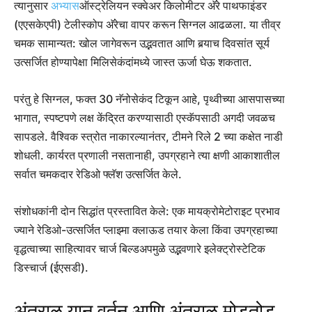
त्यानुसार
अभ्यास
ऑस्ट्रेलियन स्क्वेअर किलोमीटर अ‍ॅरे पाथफाइंडर
(एएसकेएपी) टेलीस्कोप अ‍ॅरेचा वापर करून सिग्नल आढळला. या तीव्र
चमक सामान्यत: खोल जागेवरून उद्भवतात आणि बर्‍याच दिवसांत सूर्य
उत्सर्जित होण्यापेक्षा मिलिसेकंदांमध्ये जास्त ऊर्जा घेऊ शकतात.
परंतु हे सिग्नल, फक्त 30 नॅनोसेकंद टिकून आहे, पृथ्वीच्या आसपासच्या
भागात, स्पष्टपणे लक्ष केंद्रित करण्यासाठी एस्कॅपसाठी अगदी जवळच
सापडले. वैश्विक स्त्रोत नाकारल्यानंतर, टीमने रिले 2 च्या कक्षेत नाडी
शोधली. कार्यरत प्रणाली नसतानाही, उपग्रहाने त्या क्षणी आकाशातील
सर्वात चमकदार रेडिओ फ्लॅश उत्सर्जित केले.
संशोधकांनी दोन सिद्धांत प्रस्तावित केले: एक मायक्रोमेटोराइट प्रभाव
ज्याने रेडिओ-उत्सर्जित प्लाझ्मा क्लाऊड तयार केला किंवा उपग्रहाच्या
वृद्धत्वाच्या साहित्यावर चार्ज बिल्डअपमुळे उद्भवणारे इलेक्ट्रोस्टेटिक
डिस्चार्ज (ईएसडी).
अंतराळ यान वर्तन आणि अंतराळ मोडतोड