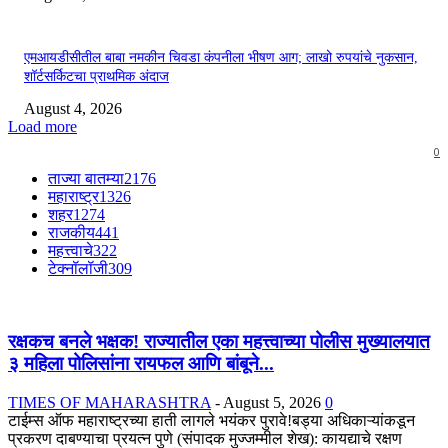
एमआयडीसीतील बाबा नमकीन चिवडा कंपनीला भीषण आग; लाखो रुपयांचे नुकसान,
शॉर्टसर्किटचा प्राथमिक अंदाज
August 4, 2026
Load more
0
ताज्या बातम्या
2176
महाराष्ट्र
1326
शहर
1274
राजकीय
441
महत्त्वाचे
322
टेक्नॉलॉजी
309
रक्षकच बनले भक्षक! राज्यातील एका महत्त्वाच्या पोलीस मुख्यालयात
३ महिला पोलिसांना रायफल आणि बांबूने...
TIMES OF MAHARASHTRA
-
August 5, 2026
0
टाईम्स ऑफ महाराष्ट्रच्या हाती लागले भयंकर पुरावे!बड्या अधिकाऱ्यांकडून
प्रकरण दाबण्याचा प्रयत्न पुणे (संपादक मुज्जम्मील शेख): कायद्याचे रक्षण