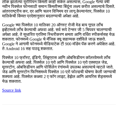
लीक झालेल्या युरोपियन किंमती काही संकेत असल्यास, Google गेल्या वर्षी
नवीन पिक्सेल फोनसाठी समान किंमतीच्या बिंदूंना लक्ष्य करीत असल्याचे दिसते.
आंतरराष्ट्रीय कर, दर आणि चलन विनिमय दर लागू केल्यानंतर, पिक्सेल 10
मालिकेची किंमत प्रदेशानुसार बदलण्याची अपेक्षा आहे.
Google च्या पिक्सेल 10 मालिका 20 ऑगस्ट रोजी मेड बाय गूगल लाँच
इव्हेंटमध्ये लाँच केल्याची अफवा आहे. सर्व रूपे टेन्सर जी 5 चिपवर चालण्याची
अपेक्षा आहे. ते सुधारित प्रतिमा स्थिरीकरण क्षमता आणि वर्धित स्पीकर्ससह येऊ
शकतात. फोनमध्ये Google चे मॅजिक क्यू सहाय्यक दर्शविले जाऊ शकते.
Google ने आगामी फोनमध्ये मीडियाटेक टी 900 मॉडेम पॅक करणे अपेक्षित आहे.
ते Android 16 सह पाठवू शकतात.
पिक्सेल 10 फ्रॉस्ट, इंडिगो, लिंबूग्रास आणि ओबसिडीयन कॉलरवेमध्ये लाँच
केल्याची अफवा आहे. पिक्सेल 10 प्रो आणि पिक्सेल 10 प्रो एक्सएल जेड,
मूनस्टोन, ओबसिडीयन आणि पोर्सिलेन रंगांमध्ये उपलब्ध असल्याचे म्हटले जाते.
जेड आणि मूनस्टोन फिनिशमध्ये पिक्सेल 10 प्रो फोल्डची घोषणा केली जाण्याची
शक्यता आहे. पिक्सेल कळ्या 2 ए फॉग लाइट, हेझेल आणि आयरिस शेड्समध्ये
येऊ शकतात.
Source link