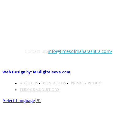
FOLLOW US
Contact us:
info@timesofmaharashtra.co.in/
Web Design by:
MKdigitalseva.com
ABOUT US
CONTACT US
PRIVACY POLICY
TERMS & CONDITIONS
Select Language
▼