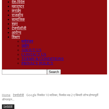
देश-विदेश
महाराष्ट्र
क्राईम
राजकीय
सामाजिक
शहर
टेक्नॉलॉजी
आरोग्य
शिक्षण
मनोरंजन
उद्योग
ABOUT US
CONTACT US
TERMS & CONDITIONS
PRIVACY POLICY
Home
टेक्नॉलॉजी
Google पिक्सेल 10 मालिका, पिक्सेल बड 2 ए किंमती लॉन्च होण्यापूर्वी
ऑनलाइन...
टेक्नॉलॉजी