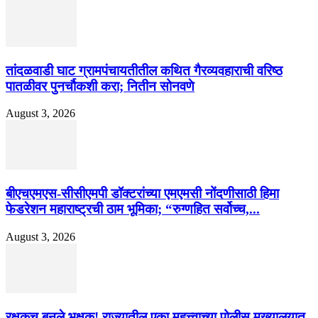
तांदळवाडी घाट ग्रामपंचायतीतील कथित गैरव्यवहाराची वरिष्ठ
पातळीवर पुनर्चौकशी करा; नितीन सोनवणे
August 3, 2026
बीएचएमएस-सीसीएमपी डॉक्टरांच्या एमएमसी नोंदणीसाठी हिमा
फेडरेशन महाराष्ट्रची ठाम भूमिका; “रुग्णहित सर्वोच्च,...
August 3, 2026
रक्षकच बनले भक्षक! राज्यातील एका महत्त्वाच्या पोलीस मुख्यालयात