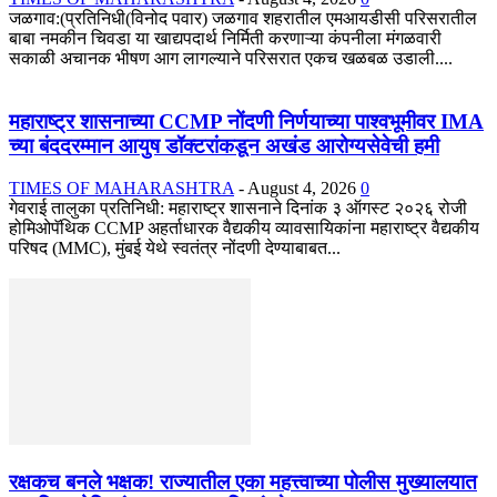
जळगाव:(प्रतिनिधी(विनोद पवार) जळगाव शहरातील एमआयडीसी परिसरातील
बाबा नमकीन चिवडा या खाद्यपदार्थ निर्मिती करणाऱ्या कंपनीला मंगळवारी
सकाळी अचानक भीषण आग लागल्याने परिसरात एकच खळबळ उडाली....
महाराष्ट्र शासनाच्या CCMP नोंदणी निर्णयाच्या पाश्वभूमीवर IMA
च्या बंददरम्मान आयुष डॉक्टरांकडून अखंड आरोग्यसेवेची हमी
TIMES OF MAHARASHTRA
-
August 4, 2026
0
गेवराई तालुका प्रतिनिधी: महाराष्ट्र शासनाने दिनांक ३ ऑगस्ट २०२६ रोजी
होमिओपॅथिक CCMP अहर्ताधारक वैद्यकीय व्यावसायिकांना महाराष्ट्र वैद्यकीय
परिषद (MMC), मुंबई येथे स्वतंत्र नोंदणी देण्याबाबत...
रक्षकच बनले भक्षक! राज्यातील एका महत्त्वाच्या पोलीस मुख्यालयात