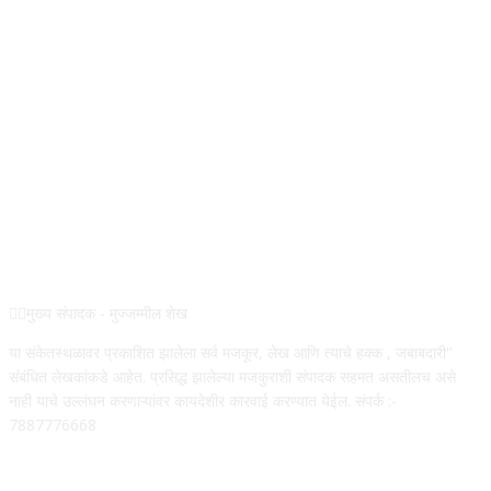
REG NO :
ABOUT US
✍🏻मुख्य संपादक - मुज्जम्मील शेख
या संकेतस्थळावर प्रकाशित झालेला सर्व मजकूर, लेख आणि त्याचे हक्क , जबाबदारी''
संबंधित लेखकांकडे आहेत. प्रसिद्ध झालेल्या मजकुराशी संपादक सहमत असतीलच असे
नाही याचे उल्लंघन करणाऱ्यांवर कायदेशीर कारवाई करण्यात येईल. संपर्क :-
7887776668