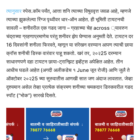
त्यानुसार
स्पेस.कॉम पर्यंत, आत्ता शनि त्याच्या विषुववृत्त जवळ आहे, म्हणजे
त्याच्या झुकलेल्या रिंग्ज पृथ्वीवर धार-ऑन आहेत. ही भूमिती टायटनची
सावली – शनीवरील एक गडद जागा – ग्रहाच्या चेह across ्यावरुन
चंद्राच्या ग्रहणाप्रमाणेच परंतु शनीवर झेप घेण्यास अनुमती देते. टायटन दर
16 दिवसांनी शनीला फिरवते, म्हणून या संरेखन दरम्यान आपण त्याची छाया
क्रॉस शनीची डिस्क वारंवार पाहू शकतो. खरं तर, २०२25 दरम्यान
साधारणपणे दहा टायटन छाया-ट्रान्झिट इव्हेंट्स अपेक्षित आहेत. तीन
आधीच घडले आहेत (अगदी अलीकडेच १ June जून रोजी) आणि जुलै ते
ऑक्टोबर २०२25 च्या सुरुवातीस आणखी सात जण अंदाज लावतात. जेव्हा
दृश्यमान असेल तेव्हा प्रत्येक संक्रमण शनीच्या चमकदार डिस्कवरील गडद
स्पॉट (“भोक”) सारखे दिसते.