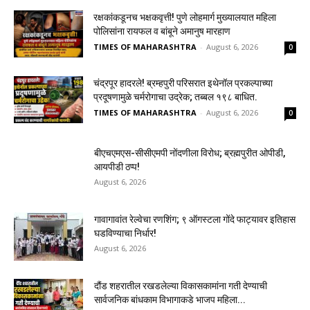
रक्षकांकडूनच भक्षकवृत्ती! पुणे लोहमार्ग मुख्यालयात महिला
पोलिसांना रायफल व बांबूने अमानुष मारहाण
TIMES OF MAHARASHTRA
-
August 6, 2026
0
चंद्रपूर हादरले! ब्रम्हपुरी परिसरात इथेनॉल प्रकल्पाच्या
प्रदूषणामुळे चर्मरोगाचा उद्रेक; तब्बल १९८ बाधित.
TIMES OF MAHARASHTRA
-
August 6, 2026
0
बीएचएमएस-सीसीएमपी नोंदणीला विरोध; ब्रह्मपुरीत ओपीडी,
आयपीडी ठप्प!
August 6, 2026
गावागावांत रेल्वेचा रणशिंग; ९ ऑगस्टला गोंदे फाट्यावर इतिहास
घडविण्याचा निर्धार!
August 6, 2026
दौंड शहरातील रखडलेल्या विकासकामांना गती देण्याची
सार्वजनिक बांधकाम विभागाकडे भाजप महिला...