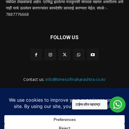
संबंधित लेखकांकडे आहेत. प्रसिद्ध झालेल्या मजकुराशी संपादक सहमत असतीलच असे
नाही याचे उल्लंघन करणाऱ्यांवर कायदेशीर कारवाई करण्यात येईल. संपर्क :-
7887776668
FOLLOW US
Contact us:
info@timesofmaharashtra.co.in/
Web Design by:
MKdigitalseva.com
टाईम्स ऑफ महाराष्ट्र
ABOUT US
CONTACT US
PRIVACY POLICY
TERMS & CONDITIONS