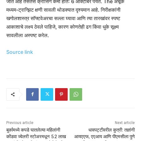
जात आहे तसतसे क्रॉसिंग कमी होते: 6 ऑक्टोबर पर्यंत. The अचूक
मध्यम-ट्रान्झिट क्षणी सावली थोडक्यात दृश्यमान आहे. निरीक्षकांनी
खगोलशास्त्र सॉफ्टवेअरचा सल्ला घ्यावा आणि त्या तारखांवर स्पष्ट
आकाशाचे लक्ष्य ठेवले पाहिजे, कारण कोणतेही ढग किंवा धुके सूक्ष्म
सावलीला अस्पष्ट करेल.
Source link
Previous article
Next article
बुर्कामध्ये कपडे घातलेल्या महिलांनी
धावपट्टीवरील कुत्री: तज्ञांनी
कोंडवा ज्वेलरी स्टोअरमधून 5.2 लाख
आयएएफ, एएआय आणि पीएमसीला पुणे