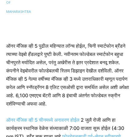
ऑनर मॅजिक व्ही 5 पुढील महिन्यात लॉन्च होईल, चिनी स्मार्टफोन ब्रँडने
त्याच्या वेइबो हँडलद्वारे पुष्टी केली. नवीनतम फोल्डेबल स्मार्टफोन बहुधा
चीनपुरते मर्यादित असेल, परंतु अखेरीस ते इतर प्रदेशात बनवू शकेल.
कंपनीने वेइबोवरील फोल्डेबलची स्लिम डिझाइन देखील दर्शविली. ऑनर
मॅजिक व्ही 5 गेल्या वर्षीच्या मॅजिक व्ही 3 मध्ये उत्तराधिकारी म्हणून पदार्पण
करेल आणि स्नॅपड्रॅगन 8 एलिट एसओसी द्वारा समर्थित असेल अशी अपेक्षा
आहे. 6,100 एमएएच बॅटरी आणि 8 इंचाची अंतर्गत फोल्डेबल स्क्रीन
दर्शविण्याची अफवा आहे.
ऑनर मॅजिक व्ही 5 चीनमध्ये अनावरण होईल
2 जुलै रोजी आणि हा
कार्यक्रम स्थानिक वेळेस संध्याकाळी 7:00 वाजता सुरू होईल (4:30
pm IST). ब्रँड सुरू झाला आहे
फोल्डेबलसाठी पूर्व-सेवन स्वीकारणे