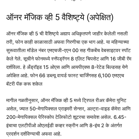
ऑनर मॅजिक व्ही 5 वैशिष्ट्ये (अपेक्षित)
ऑनर मॅजिक व्ही 5 ची वैशिष्ट्ये अद्याप अधिकृतपणे जाहीर केलेली नसली
तरी, फोन काही काळासाठी अफवा गिरणीचा एक भाग आहे. या महिन्याच्या
सुरूवातीला मॉडेल नंबर एमएचजी-एएन 00 सह गीकबेंच वेबसाइटवर स्पॉट
केले गेले. सूचीने फोनमध्ये स्नॅपड्रॅगन 8 एलिट चिपसेट आणि 16 जीबी रॅम
दर्शविला. हे अँड्रॉइड 15 ओएस आणि आयपीएक्स 8-रेटेड बिल्डसह येणे
अपेक्षित आहे. फोन 66 डब्ल्यू वायर्ड फास्ट चार्जिंगसह 6,100 एमएएच
बॅटरी पॅक करू शकेल
मागील गळतीनुसार, ऑनर मॅजिक व्ही 5 मध्ये ट्रिपल रीअर कॅमेरा युनिट
असेल, ज्यात 50-मेगापिक्सल प्राइमरी सेन्सर, अल्ट्रा-वाइड कॅमेरा आणि
200-मेगापिक्सल पेरिस्कोप टेलिफोटो शूटरचा समावेश असेल. 6.45-
इंचाचा एलटीपीओ ओएलईडी कव्हर स्क्रीन आणि 8-इंच 2 के अंतर्गत
प्रदर्शन दर्शविण्याची अफवा आहे.