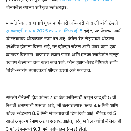
चीनमधील त्याच्या अधिकृत स्टोअरद्वारे.
याव्यतिरिक्त, सन्मानाचे मुख्य कार्यकारी अधिकारी जेम्स ली यांनी छेडले
एमडब्ल्यूसी शांघाय 2025 दरम्यान मॅजिक व्ही 5
इव्हेंट, पदार्पणाच्या आधी
फोल्डेबलवर थोडक्यात नजर देत आहे. कॅमेरा बेट टीझरमध्ये थोडासा
प्रक्षेपित होताना दिसत आहे, तर व्हॉल्यूम रॉकर्स आणि पॉवर बटण एका
काठावर दिसतात. बाजारात सर्वात पातळ आणि हलका स्मार्टफोन म्हणून
पदार्पण केल्याचा दावा केला जात आहे. फोन एआय-बॅक्ड वैशिष्ट्ये आणि
‘पीसी-स्तरीय उत्पादकता’ ऑफर करतो असे म्हणतात.
सॅमसंग गॅलेक्सी झेड फोल्ड 7 चा थेट प्रतिस्पर्धी म्हणून जादू व्ही 5 ची
स्थिती असण्याची शक्यता आहे, जी उलगडल्यास फक्त 3.9 मिमी आणि
फोल्ड स्टेटमध्ये 8.9 मिमी मोजण्यासाठी टिप दिली आहे. मॅजिक व्ही 5
साठी अचूक परिमाण अद्याप अस्पष्ट आहेत, परंतु मागील वर्षाची मॅजिक व्ही
3 फोल्डेबलमध्ये 9.3 मिमी प्रोफाइल (दुमड) होती.