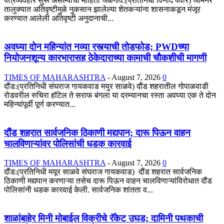
पत्रव्यवहार सुरू असल्याची माहिती जळगाव:(प्रतिनिधी विनोद पवार) जामनेर
तालुक्यात अतिवृष्टीमुळे नुकसान झालेल्या शेतकऱ्यांना शासनाकडून मंजूर
करण्यात आलेली अतिवृष्टी अनुदानाची...
अवघ्या दोन महिन्यांत नव्या रस्त्याची तोडफोड; PWDच्या
नियोजनशून्य कारभारासह ठेकेदाराच्या कामाची चौकशीची मागणी
TIMES OF MAHARASHTRA
-
August 7, 2026
0
दौंड:(प्रतिनिधी संघराज गायकवाड मयुर साळवे) दौंड शहरातील गोपाळवाडी
रोडवरील रुचिरा हॉटेल ते सराफ बंगला या दरम्यानचा रस्ता अवघ्या एक ते दोन
महिन्यांपूर्वी पूर्ण करण्यात...
दौंड शहरात सार्वजनिक ठिकाणी मद्यपान; दारू पिऊन वाहन
चालविणाऱ्यांवर पोलिसांची धडक कारवाई
TIMES OF MAHARASHTRA
-
August 7, 2026
0
दौंड:(प्रतिनिधी मयूर साळवे संघराज गायकवाड) दौंड शहरात सार्वजनिक
ठिकाणी मद्यपान करणाऱ्या तसेच दारू पिऊन वाहन चालविणाऱ्यांविरोधात दौंड
पोलिसांनी धडक कारवाई केली. सार्वजनिक शांतता व...
शाळांबाहेर मिनी मोबाईल विक्रीचे रॅकेट उघड; दामिनी पथकाची