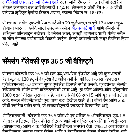
द
गॅलेक्सी एफ 36 5 जी किंमत आहे
रु. 6 जीबी रॅम आणि 128 जीबी स्टोरेज
ऑफर करणार्‍या बेस व्हेरियंटसाठी 17,499. सॅमसंग 8 जीबी रॅम + 256 जीबी
स्टोरेज व्हेरिएंट देखील विकत असेल, ज्याचा किंमत रु. 18,999.
सॅमसंगचा नवीन एफ-सीरिज स्मार्टफोन 29 जुलैपासून रात्री 12 वाजता सुरू
होणार्‍या भारतात खरेदीसाठी उपलब्ध असेल
फ्लिपकार्ट मार्गे
आणि सॅमसंगचे
अधिकृत ऑनलाइन स्टोअर. हे कोरल लाल, लक्झी व्हायलेट आणि गोमेद ब्लॅक
या तीन रंगांच्या पर्यायांमध्ये विकले जाईल. तिन्ही कॉलरवेमध्ये लेदर फिनिश रियर
पॅनेल आहे.
सॅमसंग गॅलेक्सी एफ 36 5 जी वैशिष्ट्ये
सॅमसंग गॅलेक्सी एफ 36 5 जी एक ड्युअल-सिम हँडसेट आहे जो फुल-एचडी+
रेझोल्यूशन, 120 हर्ट्ज रीफ्रेश रेट आणि कॉर्निंग गोरिल्ला ग्लास व्हिक्टस+
प्रोटेक्शनसह 6.7 इंचाचा सुपर एमोलेड डिस्प्ले स्पोर्ट करतो. प्रदर्शनात सेल्फी
कॅमेर्‍यासाठी शीर्षस्थानी वॉटरड्रॉपची खाच आहे. हा फोन ऑक्टा-कोर एक्झिनोस
1380 एसओसीसह सुसज्ज आहे, जो माली-जी 68 एमपी 5 जीपीयूसह जोडलेला
आहे. थर्मल मॅनेजमेंटसाठी एक वाष्प कक्ष देखील आहे. हे 8 जीबी रॅम आणि 256
जीबी स्टोरेज पर्यंत जाते, जे मायक्रोएसडी कार्डद्वारे विस्तारित आहे.
ऑप्टिक्ससाठी, गॅलेक्सी एफ 36 5 जीमध्ये प्राथमिक 50-मेगापिक्सल एफ/1.8
सेन्सरसह ट्रिपल रियर कॅमेरा सेटअप आहे जो ऑप्टिकल प्रतिमा स्थिरीकरण
(ओआयएस) आणि 4 के व्हिडिओ रेकॉर्डिंगला समर्थन देतो. एफ/2.2 अपर्चरसह 8-
मेगापिक्सल अल्ट्रा-वाइड कॅमेरा आणि 2-मेगापिक्सल मॅक्रो सेन्सर देखील आहे.