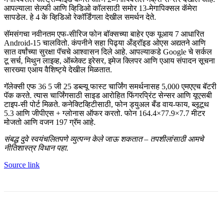
आपल्याला सेल्फी आणि व्हिडिओ कॉलसाठी समोर 13-मेगापिक्सल कॅमेरा
सापडेल. हे 4 के व्हिडिओ रेकॉर्डिंगला देखील समर्थन देते.
सॅमसंगचा नवीनतम एफ-सीरिज फोन बॉक्सच्या बाहेर एक यूआय 7 आधारित
Android-15 चालवितो. कंपनीने सहा पिढ्या अँड्रॉइड ओएस अद्यतने आणि
सात वर्षांच्या सुरक्षा पॅचचे आश्वासन दिले आहे. आपल्याकडे Google चे सर्कल
टू सर्च, मिथुन लाइव्ह, ऑब्जेक्ट इरेसर, इमेज क्लिपर आणि एआय संपादन सूचना
सारख्या एआय वैशिष्ट्ये देखील मिळतात.
गॅलेक्सी एफ 36 5 जी 25 डब्ल्यू फास्ट चार्जिंग समर्थनासह 5,000 एमएएच बॅटरी
पॅक करते. त्यास चार्जिंगसाठी साइड आरोहित फिंगरप्रिंट सेन्सर आणि यूएसबी
टाइप-सी पोर्ट मिळते. कनेक्टिव्हिटीसाठी, फोन ड्युअल बँड वाय-फाय, ब्लूटूथ
5.3 आणि जीपीएस + ग्लोनास ऑफर करतो. फोन 164.4×77.9×7.7 मीटर
मोजतो आणि वजन 197 ग्रॅम आहे.
संबद्ध दुवे स्वयंचलितपणे व्युत्पन्न केले जाऊ शकतात – तपशीलांसाठी आमचे
नीतिशास्त्र विधान पहा.
Source link