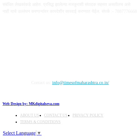
संबंधित लेखकांकडे आहेत. प्रसिद्ध झालेल्या मजकुराशी संपादक सहमत असतीलच असे
नाही याचे उल्लंघन करणाऱ्यांवर कायदेशीर कारवाई करण्यात येईल. संपर्क :- 7887776668
FOLLOW US
Contact us:
info@timesofmaharashtra.co.in/
Web Design by:
MKdigitalseva.com
ABOUT US
CONTACT US
PRIVACY POLICY
TERMS & CONDITIONS
Select Language
▼